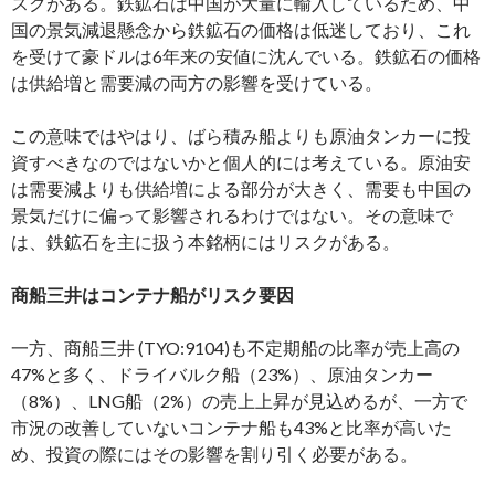
スクがある。鉄鉱石は中国が大量に輸入しているため、中
国の景気減退懸念から鉄鉱石の価格は低迷しており、これ
を受けて豪ドルは6年来の安値に沈んでいる。鉄鉱石の価格
は供給増と需要減の両方の影響を受けている。
この意味ではやはり、ばら積み船よりも原油タンカーに投
資すべきなのではないかと個人的には考えている。原油安
は需要減よりも供給増による部分が大きく、需要も中国の
景気だけに偏って影響されるわけではない。その意味で
は、鉄鉱石を主に扱う本銘柄にはリスクがある。
商船三井はコンテナ船がリスク要因
一方、商船三井 (TYO:9104)も不定期船の比率が売上高の
47%と多く、ドライバルク船（23%）、原油タンカー
（8%）、LNG船（2%）の売上上昇が見込めるが、一方で
市況の改善していないコンテナ船も43%と比率が高いた
め、投資の際にはその影響を割り引く必要がある。