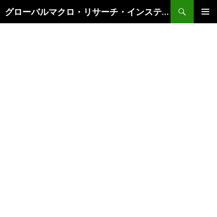
検
グローバルマクロ・リサーチ・インスティテュート
索
コ
メインメ
ン
ニュー
テ
ン
ツ
へ
ス
キ
ッ
プ