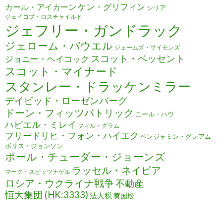
ケン・グリフィン
カール・アイカーン
シリア
ジェイコブ・ロスチャイルド
ジェフリー・ガンドラック
ジェローム・パウエル
ジェームズ・サイモンズ
スコット・ベッセント
ジョニー・ヘイコック
スコット・マイナード
スタンレー・ドラッケンミラー
デイビッド・ローゼンバーグ
ドーン・フィッツパトリック
ニール・ハウ
ハビエル・ミレイ
フィル・グラム
フリードリヒ・フォン・ハイエク
ベンジャミン・グレアム
ボリス・ジョンソン
ポール・チューダー・ジョーンズ
ラッセル・ネイピア
マーク・スピッツナゲル
ロシア・ウクライナ戦争
不動産
恒大集団 (HK:3333)
法人税
黄国松