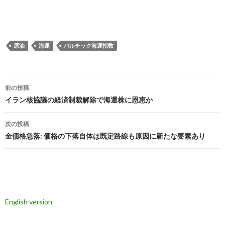
原油
海運
バルチック海運指数
投
前の投稿
稿
イラン核協議の経済制裁解除で海運株に恩恵か
ナ
次の投稿
ビ
金価格急落: 価格の下落自体は既定路線も原因に新たな要素あり
ゲ
ー
シ
English version
ョ
ン