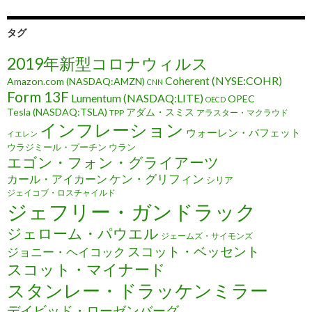
タグ
2019年新型コロナウィルス
Coherent (NYSE:COHR)
Amazon.com (NASDAQ:AMZN)
CNN
Form 13F
Lumentum (NASDAQ:LITE)
OPEC
OECD
Tesla (NASDAQ:TSLA)
アダム・スミス
TPP
アラスター・マクラウド
インフレーション
ウォーレン・バフェット
イエレン
ウラジミール・プーチン
ウラン
エゴン・フォン・グライアーツ
ケン・グリフィン
カール・アイカーン
シリア
ジェイコブ・ロスチャイルド
ジェフリー・ガンドラック
ジェローム・パウエル
ジェームズ・サイモンズ
スコット・ベッセント
ジョニー・ヘイコック
スコット・マイナード
スタンレー・ドラッケンミラー
デイビッド・ローゼンバーグ