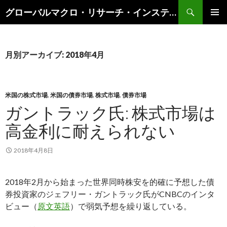
検
グローバルマクロ・リサーチ・インスティテュート
索
コ
メインメ
ン
ニュー
テ
ン
月別アーカイブ: 2018年4月
ツ
へ
ス
キ
米国の株式市場
,
米国の債券市場
,
株式市場
,
債券市場
ッ
ガントラック氏: 株式市場は
プ
高金利に耐えられない
2018年4月8日
2018年2月から始まった世界同時株安を的確に予想した債
券投資家のジェフリー・ガントラック氏がCNBCのインタ
ビュー（
原文英語
）で弱気予想を繰り返している。