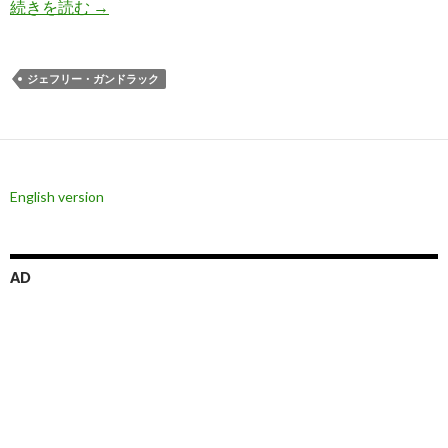
ガントラック氏: 株式市場は高金利に耐えられな
続きを読む
→
ジェフリー・ガンドラック
English version
AD