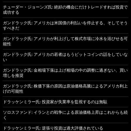
チューダー・ジョーンズ氏: 絶好の機会にだけトレードすれば投資で
成功する
ガンドラック氏: アメリカは米国債の利払いを停止する、そしてそう
すべきだ
ガンドラック氏: アメリカが利上げして株式市場に冷水を浴びせる可
能性
ガンドラック氏: アメリカの若者はもうビットコインの話をしていな
い
ガンドラック氏: 金相場下落は上げ相場の中の調整に過ぎない、買い
増しを推奨
ガンドラック氏: 株価下落の原因は原油価格高騰によるアメリカ利上
げの可能性
ドラッケンミラー氏: 投資家が失業率を監視するのは無駄
ソロスファンド: イランとの戦争による原油価格上昇はこれからも続
く
ドラッケンミラー氏: 逆張り投資は過大評価されている