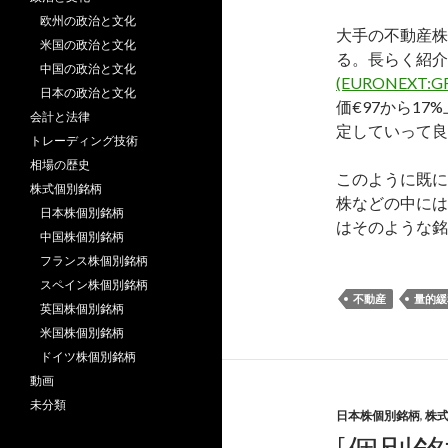
欧州の政治と文化
大手の不動産株
米国の政治と文化
る。長らく紹介
中国の政治と文化
(EURONEXT:G
日本の政治と文化
価€97から1
会計と法律
定していって良
トレーディング技術
相場の歴史
このように既に
株式個別銘柄
株などの中には
日本株個別銘柄
はそのような銘
中国株個別銘柄
フランス株個別銘柄
スペイン株個別銘柄
不動産
量的緩
英国株個別銘柄
米国株個別銘柄
ドイツ株個別銘柄
動画
未分類
日本株個別銘柄
,
株