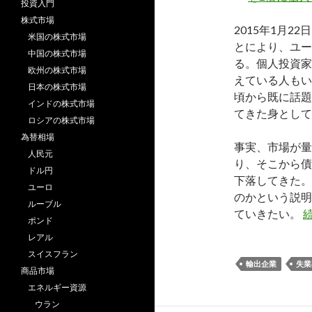
投資入門
株式市場
2015年1月2
米国の株式市場
とにより、ユー
中国の株式市場
る。個人投資家
欧州の株式市場
えている人もい
日本の株式市場
頃から既に話題
インドの株式市場
てきた身として
ロシアの株式市場
為替相場
事実、市場が量
人民元
り、そこから債
ドル円
下落してきた。
ユーロ
のかという説明
ルーブル
ていきたい。
ポンド
レアル
スイスフラン
輸出企業
失業
商品市場
エネルギー資源
ウラン