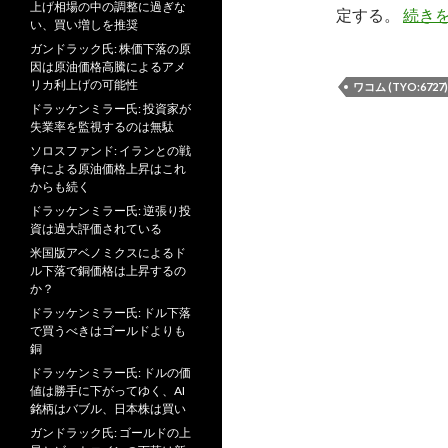
上げ相場の中の調整に過ぎな
定する。
続き
い、買い増しを推奨
ガンドラック氏: 株価下落の原
因は原油価格高騰によるアメ
リカ利上げの可能性
ワコム (TYO:6727)
ドラッケンミラー氏: 投資家が
失業率を監視するのは無駄
ソロスファンド: イランとの戦
争による原油価格上昇はこれ
からも続く
ドラッケンミラー氏: 逆張り投
資は過大評価されている
米国版アベノミクスによるド
ル下落で銅価格は上昇するの
か？
ドラッケンミラー氏: ドル下落
で買うべきはゴールドよりも
銅
ドラッケンミラー氏: ドルの価
値は勝手に下がってゆく、AI
銘柄はバブル、日本株は買い
ガンドラック氏: ゴールドの上