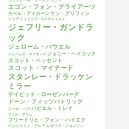
ウラジミール・プーチン
ウラン
エゴン・フォン・グライアーツ
ケン・グリフィン
カール・アイカーン
シリア
ジェイコブ・ロスチャイルド
ジェフリー・ガンドラ
ック
ジェローム・パウエル
ジョニー・ヘイコック
ジェームズ・サイモンズ
スコット・ベッセント
発表、買うべき銘柄は何か？
スコット・マイナード
スタンレー・ドラッケン
ミラー
デイビッド・ローゼンバーグ
ドーン・フィッツパトリック
ハビエル・ミレイ
ニール・ハウ
フィル・グラム
フリードリヒ・フォン・ハイエク
ベンジャミン・グレアム
ボリス・ジョンソン