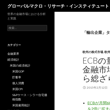
検
グローバルマクロ・リサーチ・インスティテュート
索
世界の金融市場における分析
と実践
検
索:
「輸出企業」タ
カテゴリー
欧州の株式市場
,
欧
金融業界
ECB
経済統計
米国の経済統計
金融市
米国GDP
ら総ざ
貯蓄率
個人消費
2015年2月12日
米国CPI
S&Pケース・シラー住宅価
格指数
ECBが月間
米国雇用統計
を2倍に拡大