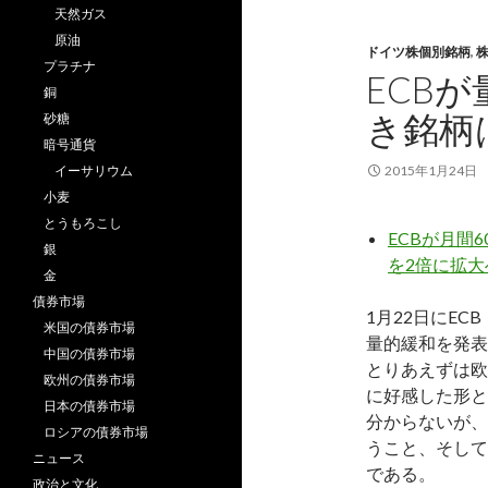
天然ガス
原油
ドイツ株個別銘柄
,
プラチナ
ECB
銅
き銘柄
砂糖
暗号通貨
イーサリウム
2015年1月24日
小麦
とうもろこし
ECBが月間
銀
を2倍に拡大
金
債券市場
1月22日にE
米国の債券市場
量的緩和を発表
中国の債券市場
とりあえずは欧
欧州の債券市場
に好感した形と
日本の債券市場
分からないが、
ロシアの債券市場
うこと、そして
ニュース
である。
政治と文化