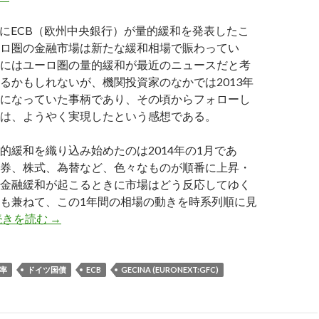
2日にECB（欧州中央銀行）が量的緩和を発表したこ
ロ圏の金融市場は新たな緩和相場で賑わってい
にはユーロ圏の量的緩和が最近のニュースだと考
るかもしれないが、機関投資家のなかでは2013年
になっていた事柄であり、その頃からフォローし
は、ようやく実現したという感想である。
的緩和を織り込み始めたのは2014年の1月であ
券、株式、為替など、色々なものが順番に上昇・
金融緩和が起こるときに市場はどう反応してゆく
も兼ねて、この1年間の相場の動きを時系列順に見
ECBの量的緩和までの経緯と、金融市場の反応を20
続きを読む
→
率
ドイツ国債
ECB
GECINA (EURONEXT:GFC)