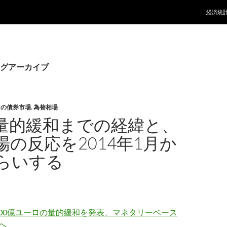
コンテ
経済統
グアーカイブ
州の債券市場
,
為替相場
の量的緩和までの経緯と、
場の反応を2014年1月か
らいする
600億ユーロの量的緩和を発表、マネタリーベース
へ