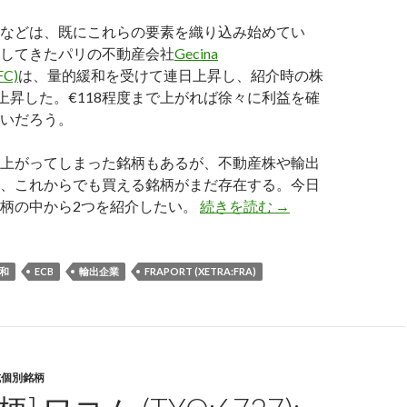
などは、既にこれらの要素を織り込み始めてい
してきたパリの不動産会社
Gecina
FC)
は、量的緩和を受けて連日上昇し、紹介時の株
7%上昇した。€118程度まで上がれば徐々に利益を確
いだろう。
上がってしまった銘柄もあるが、不動産株や輸出
、これからでも買える銘柄がまだ存在する。今日
ECBが量的緩和を
柄の中から2つを紹介したい。
続きを読む
→
和
ECB
輸出企業
FRAPORT (XETRA:FRA)
式個別銘柄