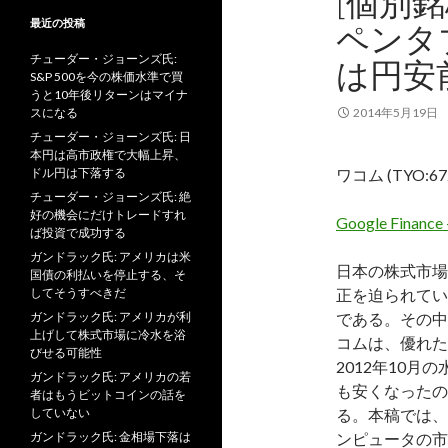
[個別銘柄
最近の投稿
ペンタ
チューダー・ジョーンズ氏:
は円安
S&P 500を今の株価水準で買
うと10年後リターンはマイナ
スになる
2014年5月19日
チューダー・ジョーンズ氏: 日
本円は高市政権で大幅上昇、
ドル円は下落する
ワコム (TYO:67
チューダー・ジョーンズ氏: 絶
好の機会にだけトレードすれ
Google Finance
ば投資で成功する
ガンドラック氏: アメリカは米
日本の株式市場
国債の利払いを停止する、そ
してそうすべきだ
正を迫られてい
ガンドラック氏: アメリカが利
である。その中
上げして株式市場に冷水を浴
コムは、優れた
びせる可能性
2012年10
ガンドラック氏: アメリカの若
も安くなったの
者はもうビットコインの話を
していない
る。本稿では、
ガンドラック氏: 金相場下落は
ンピュータの市