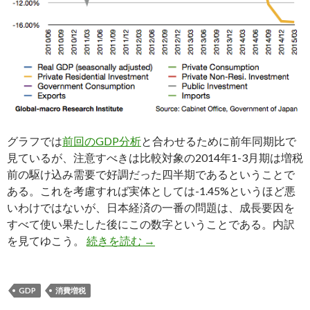
グラフでは
前回のGDP分析
と合わせるために前年同期比で
見ているが、注意すべきは比較対象の2014年1-3月期は増税
前の駆け込み需要で好調だった四半期であるということで
ある。これを考慮すれば実体としては-1.45%というほど悪
いわけではないが、日本経済の一番の問題は、成長要因を
すべて使い果たした後にこの数字ということである。内訳
2015年1Q、日本のGDP内訳
を見てゆこう。
続きを読む
→
GDP
消費増税