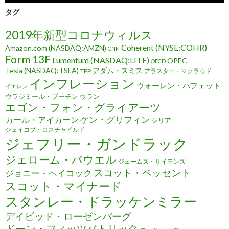
タグ
2019年新型コロナウィルス
Coherent (NYSE:COHR)
Amazon.com (NASDAQ:AMZN)
CNN
Form 13F
Lumentum (NASDAQ:LITE)
OPEC
OECD
Tesla (NASDAQ:TSLA)
アダム・スミス
TPP
アラスター・マクラウド
インフレーション
ウォーレン・バフェット
イエレン
ウラジミール・プーチン
ウラン
エゴン・フォン・グライアーツ
ケン・グリフィン
カール・アイカーン
シリア
ジェイコブ・ロスチャイルド
ジェフリー・ガンドラック
ジェローム・パウエル
ジェームズ・サイモンズ
スコット・ベッセント
ジョニー・ヘイコック
スコット・マイナード
スタンレー・ドラッケンミラー
デイビッド・ローゼンバーグ
ドーン・フィッツパトリック