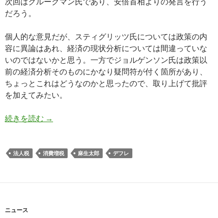
次回はクルーグマン氏であり、安倍首相よりの発言を行う
だろう。
個人的な意見だが、スティグリッツ氏については政策の内
容に異論はあれ、経済の現状分析については間違っていな
いのではないかと思う。一方でジョルゲンソン氏は政策以
前の経済分析そのものにかなり疑問符が付く箇所があり、
ちょっとこれはどうなのかと思ったので、取り上げて批評
を加えてみたい。
国際金融経済分析会合、ジョルゲンソン教授への
続きを読む
→
法人税
消費増税
麻生太郎
デフレ
ニュース