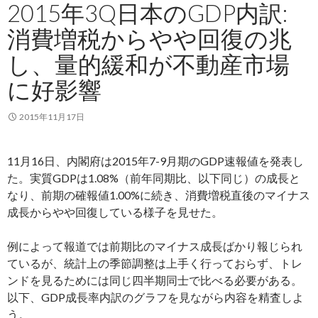
2015年3Q日本のGDP内訳:
消費増税からやや回復の兆
し、量的緩和が不動産市場
に好影響
2015年11月17日
11月16日、内閣府は2015年7-9月期のGDP速報値を発表し
た。実質GDPは1.08%（前年同期比、以下同じ）の成長と
なり、前期の確報値1.00%に続き、消費増税直後のマイナス
成長からやや回復している様子を見せた。
例によって報道では前期比のマイナス成長ばかり報じられ
ているが、統計上の季節調整は上手く行っておらず、トレ
ンドを見るためには同じ四半期同士で比べる必要がある。
以下、GDP成長率内訳のグラフを見ながら内容を精査しよ
う。