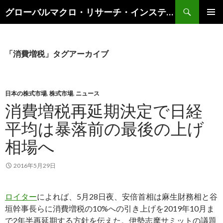
検
グローバルマクロ・リサーチ・インスティテュート
索
コ
メインメ
ン
ニュー
テ
ン
「消費増税」タグアーカイブ
ツ
へ
ス
キ
日本の株式市場
,
株式市場
,
ニュース
ッ
消費増税再延期決定で日経
プ
平均は暴落前の最後の上げ
相場へ
2016年5月29日
ロイター
によれば、5月28日夜、安倍首相は麻生財務相と谷
垣幹事長らに消費増税の10%への引き上げを2019年10月ま
で2年半再延期する方針を伝えた。伊勢志摩サミットの議題