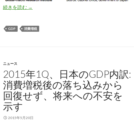
2015年3Q日本のGDP内訳: 消費増税からや
続きを読む
→
GDP
消費増税
ニュース
2015年1Q、日本のGDP内訳:
消費増税後の落ち込みから
回復せず、将来への不安を
示す
2015年5月20日