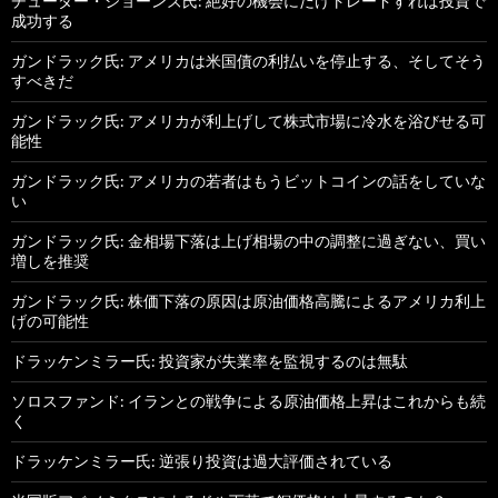
チューダー・ジョーンズ氏: 絶好の機会にだけトレードすれば投資で
成功する
ガンドラック氏: アメリカは米国債の利払いを停止する、そしてそう
すべきだ
ガンドラック氏: アメリカが利上げして株式市場に冷水を浴びせる可
能性
ガンドラック氏: アメリカの若者はもうビットコインの話をしていな
い
ガンドラック氏: 金相場下落は上げ相場の中の調整に過ぎない、買い
増しを推奨
ガンドラック氏: 株価下落の原因は原油価格高騰によるアメリカ利上
げの可能性
ドラッケンミラー氏: 投資家が失業率を監視するのは無駄
ソロスファンド: イランとの戦争による原油価格上昇はこれからも続
く
ドラッケンミラー氏: 逆張り投資は過大評価されている