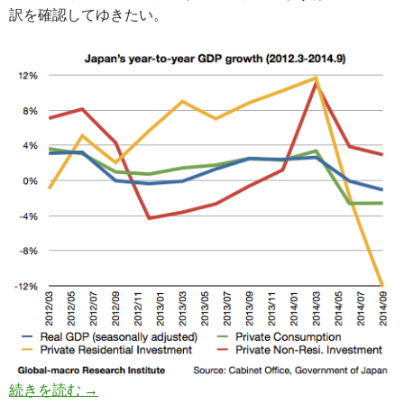
訳を確認してゆきたい。
消費増税の悪影響は金融緩和、財政出動ではフォ
続きを読む
→