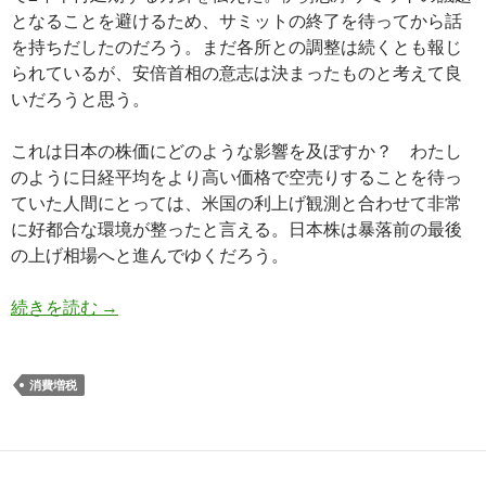
となることを避けるため、サミットの終了を待ってから話
を持ちだしたのだろう。まだ各所との調整は続くとも報じ
られているが、安倍首相の意志は決まったものと考えて良
いだろうと思う。
これは日本の株価にどのような影響を及ぼすか？ わたし
のように日経平均をより高い価格で空売りすることを待っ
ていた人間にとっては、米国の利上げ観測と合わせて非常
に好都合な環境が整ったと言える。日本株は暴落前の最後
の上げ相場へと進んでゆくだろう。
消費増税再延期決定で日経平均は暴落前の最後の
続きを読む
→
消費増税