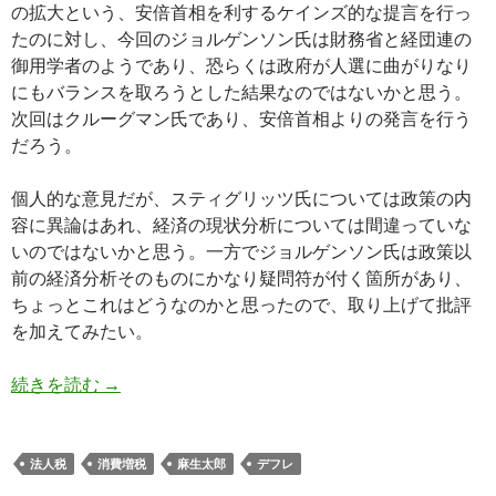
の拡大という、安倍首相を利するケインズ的な提言を行っ
たのに対し、今回のジョルゲンソン氏は財務省と経団連の
御用学者のようであり、恐らくは政府が人選に曲がりなり
にもバランスを取ろうとした結果なのではないかと思う。
次回はクルーグマン氏であり、安倍首相よりの発言を行う
だろう。
個人的な意見だが、スティグリッツ氏については政策の内
容に異論はあれ、経済の現状分析については間違っていな
いのではないかと思う。一方でジョルゲンソン氏は政策以
前の経済分析そのものにかなり疑問符が付く箇所があり、
ちょっとこれはどうなのかと思ったので、取り上げて批評
を加えてみたい。
国際金融経済分析会合、ジョルゲンソン教授への
続きを読む
→
法人税
消費増税
麻生太郎
デフレ