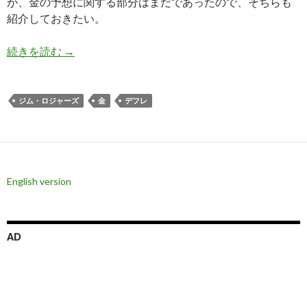
が、金の予想に関する部分はまだであったので、そちらも
紹介しておきたい。
ジム・ロジャーズ氏: 世界同時株安でもドルは上が
続きを読む
→
ジム・ロジャーズ
金
デフレ
English version
AD