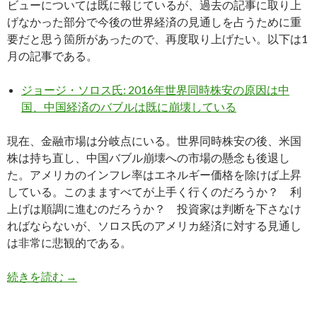
ビューについては既に報じているが、過去の記事に取り上
げなかった部分で今後の世界経済の見通しを占うために重
要だと思う箇所があったので、再度取り上げたい。以下は1
月の記事である。
ジョージ・ソロス氏: 2016年世界同時株安の原因は中
国、中国経済のバブルは既に崩壊している
現在、金融市場は分岐点にいる。世界同時株安の後、米国
株は持ち直し、中国バブル崩壊への市場の懸念も後退し
た。アメリカのインフレ率はエネルギー価格を除けば上昇
している。このまますべてが上手く行くのだろうか？ 利
上げは順調に進むのだろうか？ 投資家は判断を下さなけ
ればならないが、ソロス氏のアメリカ経済に対する見通し
は非常に悲観的である。
ジョージ・ソロス氏: アメリカ経済は減速する、
続きを読む
→