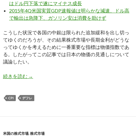
はドル円下落で遂にマイナス成長
2015年4Q米国実質GDP速報値は明らかな減速、ドル高
で輸出は急降下、ガソリン安は消費を助けず
こうした状況で各国の中銀は限られた追加緩和を出し切っ
てゆくのだろうが、その結果株式市場や長期金利がどうな
ってゆくかを考えるために一番重要な指標は物価指数であ
る。したがってこの記事では日本の物価の見通しについて
議論したい。
2016年、日本がデフレ脱却できない理由は消費
続きを読む
→
CPI
デフレ
米国の株式市場
,
株式市場