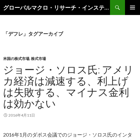
検
グローバルマクロ・リサーチ・インスティテュート
索
コ
メインメ
ン
ニュー
テ
ン
「デフレ」タグアーカイブ
ツ
へ
ス
キ
米国の株式市場
,
株式市場
ッ
ジョージ・ソロス氏: アメリ
プ
カ経済は減速する、利上げ
は失敗する、マイナス金利
は効かない
2016年4月11日
2016年1月のダボス会議でのジョージ・ソロス氏のインタ