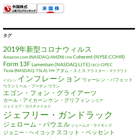
タグ
2019年新型コロナウィルス
Coherent (NYSE:COHR)
Amazon.com (NASDAQ:AMZN)
CNN
Form 13F
Lumentum (NASDAQ:LITE)
OPEC
OECD
Tesla (NASDAQ:TSLA)
アダム・スミス
TPP
アラスター・マクラウド
インフレーション
ウォーレン・バフェット
イエレン
ウラジミール・プーチン
ウラン
エゴン・フォン・グライアーツ
ケン・グリフィン
カール・アイカーン
シリア
ジェイコブ・ロスチャイルド
ジェフリー・ガンドラック
ジェローム・パウエル
ジェームズ・サイモンズ
スコット・ベッセント
ジョニー・ヘイコック