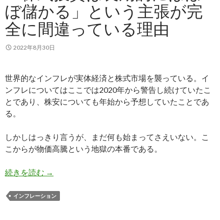
ぼ儲かる」という主張が完
全に間違っている理由
2022年8月30日
世界的なインフレが実体経済と株式市場を襲っている。イ
ンフレについてはここでは2020年から警告し続けていたこ
とであり、株安についても年始から予想していたことであ
る。
しかしはっきり言うが、まだ何も始まってさえいない。こ
こからが物価高騰という地獄の本番である。
「株式投資は長期的にはほぼ儲かる」という主張
続きを読む
→
インフレーション