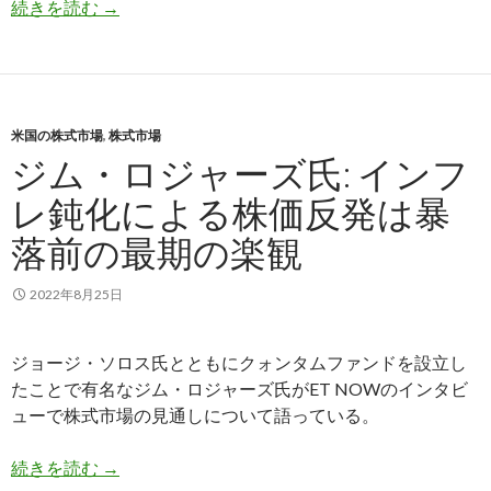
テキサス州、ESG投資を推進する金融機関に経済
続きを読む
→
米国の株式市場
,
株式市場
ジム・ロジャーズ氏: インフ
レ鈍化による株価反発は暴
落前の最期の楽観
2022年8月25日
ジョージ・ソロス氏とともにクォンタムファンドを設立し
たことで有名なジム・ロジャーズ氏がET NOWのインタビ
ューで株式市場の見通しについて語っている。
ジム・ロジャーズ氏: インフレ鈍化による株価反
続きを読む
→