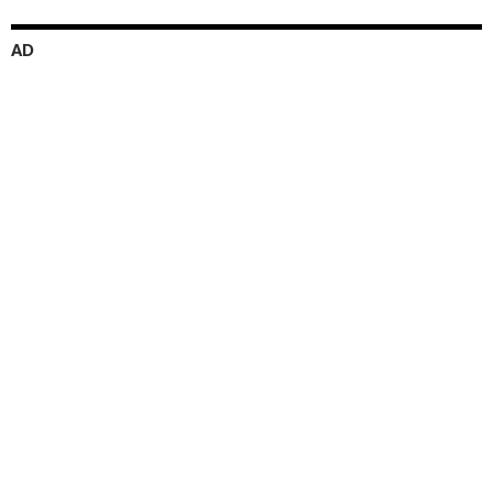
ー
シ
AD
ョ
ン