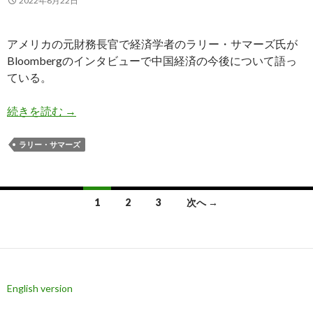
2022年8月22日
アメリカの元財務長官で経済学者のラリー・サマーズ氏が
Bloombergのインタビューで中国経済の今後について語っ
ている。
サマーズ氏: 中国経済はソ連や日本のバブル崩壊
続きを読む
→
ラリー・サマーズ
投
1
2
3
次へ →
稿
ナ
ビ
English version
ゲ