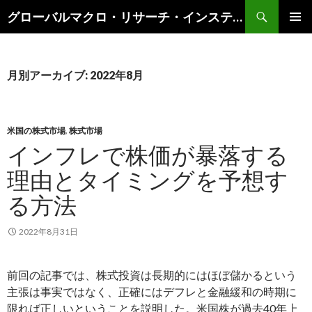
検
グローバルマクロ・リサーチ・インスティテュート
索
コ
メインメ
ン
ニュー
テ
ン
月別アーカイブ: 2022年8月
ツ
へ
ス
キ
米国の株式市場
,
株式市場
ッ
インフレで株価が暴落する
プ
理由とタイミングを予想す
る方法
2022年8月31日
前回の記事では、株式投資は長期的にはほぼ儲かるという
主張は事実ではなく、正確にはデフレと金融緩和の時期に
限れば正しいということを説明した。米国株が過去40年上