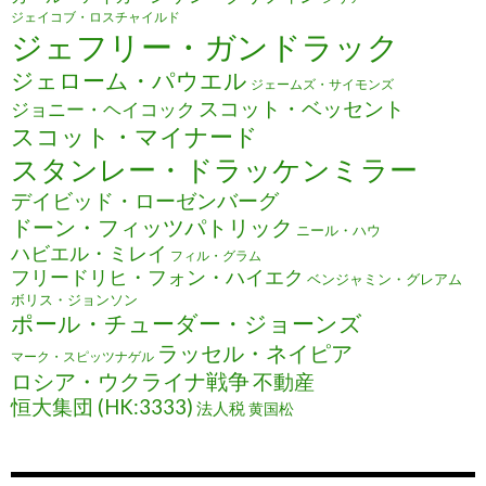
ジェイコブ・ロスチャイルド
ジェフリー・ガンドラック
ジェローム・パウエル
ジェームズ・サイモンズ
スコット・ベッセント
ジョニー・ヘイコック
スコット・マイナード
スタンレー・ドラッケンミラー
デイビッド・ローゼンバーグ
ドーン・フィッツパトリック
ニール・ハウ
ハビエル・ミレイ
フィル・グラム
フリードリヒ・フォン・ハイエク
ベンジャミン・グレアム
ボリス・ジョンソン
ポール・チューダー・ジョーンズ
ラッセル・ネイピア
マーク・スピッツナゲル
ロシア・ウクライナ戦争
不動産
恒大集団 (HK:3333)
法人税
黄国松