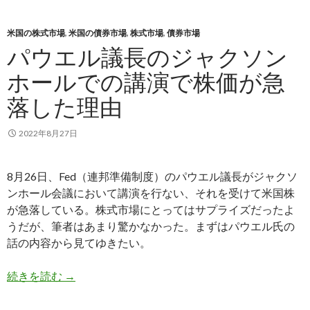
米国の株式市場
,
米国の債券市場
,
株式市場
,
債券市場
パウエル議長のジャクソン
ホールでの講演で株価が急
落した理由
2022年8月27日
8月26日、Fed（連邦準備制度）のパウエル議長がジャクソ
ンホール会議において講演を行ない、それを受けて米国株
が急落している。株式市場にとってはサプライズだったよ
うだが、筆者はあまり驚かなかった。まずはパウエル氏の
話の内容から見てゆきたい。
パウエル議長のジャクソンホールでの講演で株価
続きを読む
→