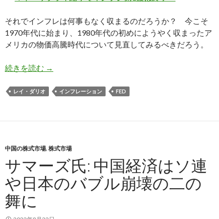
それでインフレは何事もなく収まるのだろうか？ 今こそ
1970年代に始まり、1980年代の初めにようやく収まったア
メリカの物価高騰時代について見直してみるべきだろう。
ポール・ボルカー氏、1980年のインフレ打倒が
続きを読む
→
レイ・ダリオ
インフレーション
FED
中国の株式市場
,
株式市場
サマーズ氏: 中国経済はソ連
や日本のバブル崩壊の二の
舞に