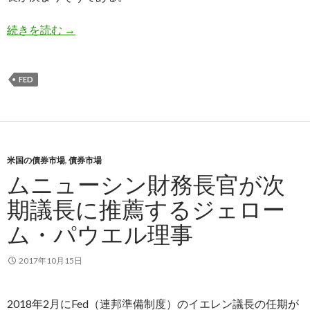
トランプ大統領: 5人の議長候補の中から数日中
続きを読む
→
FED
米国の債券市場
,
債券市場
ムニューシン財務長官が次
期議長に推薦するジェロー
ム・パウエル理事
2017年10月15日
2018年2月にFed（連邦準備制度）のイエレン議長の任期が