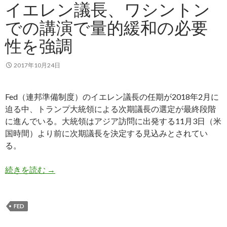
イエレン議長、ワシントン
での講演で量的緩和の必要
性を強調
2017年10月24日
Fed（連邦準備制度）のイエレン議長の任期が2018年2月に
迫る中、トランプ大統領による次期議長の選定が最終段階
に進んでいる。大統領はアジア訪問に出発する11月3日（米
国時間）より前に次期議長を決定する見込みとされてい
る。
イエレン議長、ワシントンでの講演で量的緩和の
続きを読む
→
FED