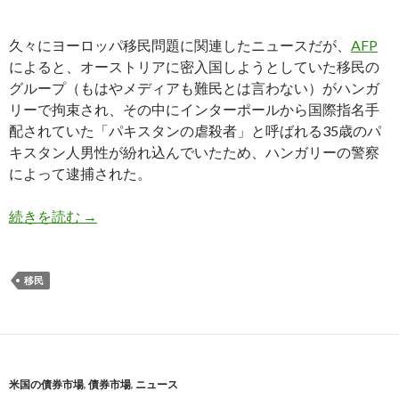
久々にヨーロッパ移民問題に関連したニュースだが、
AFP
によると、オーストリアに密入国しようとしていた移民の
グループ（もはやメディアも難民とは言わない）がハンガ
リーで拘束され、その中にインターポールから国際指名手
配されていた「パキスタンの虐殺者」と呼ばれる35歳のパ
キスタン人男性が紛れ込んでいたため、ハンガリーの警察
によって逮捕された。
70件の殺人の請け負った殺しのプロがヨーロッ
続きを読む
→
移民
米国の債券市場
,
債券市場
,
ニュース