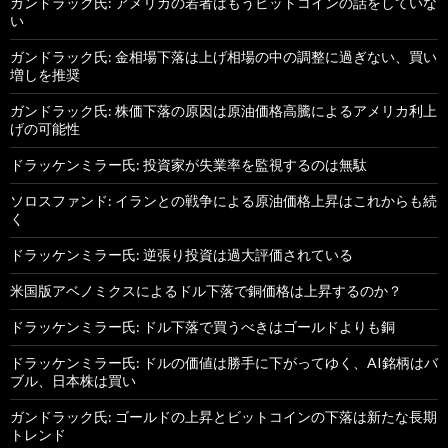
ガンドラック氏: アメリカの若者はもうビットコインの話をしていな
い
ガンドラック氏: 金相場下落は上げ相場の中の調整に過ぎない、買い
増しを推奨
ガンドラック氏: 株価下落の原因は原油価格高騰によるアメリカ利上
げの可能性
ドラッケンミラー氏: 投資家が失業率を監視するのは無駄
ソロスファンド: イランとの戦争による原油価格上昇はこれからも続
く
ドラッケンミラー氏: 逆張り投資は過大評価されている
米国版アベノミクスによるドル下落で銅価格は上昇するのか？
ドラッケンミラー氏: ドル下落で買うべきはゴールドよりも銅
ドラッケンミラー氏: ドルの価値は勝手に下がってゆく、AI銘柄はバ
ブル、日本株は買い
ガンドラック氏: ゴールドの上昇とビットコインの下落は新たな長期
トレンド