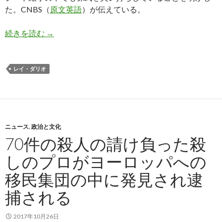
た。CNBS（
原文英語
）が伝えている。
世界最大のヘッジファンド、米国金融引き締めで
続きを読む
→
レイ・ダリオ
ニュース
,
政治と文化
70件の殺人の請け負った殺
しのプロがヨーロッパへの
移民集団の中に発見され逮
捕される
2017年10月26日