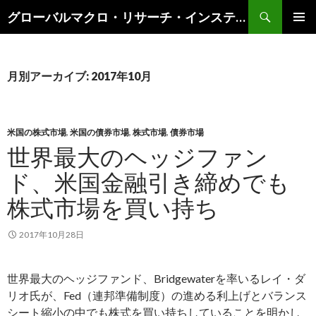
検
グローバルマクロ・リサーチ・インスティテュート
索
コ
メインメ
ン
ニュー
テ
ン
月別アーカイブ: 2017年10月
ツ
へ
ス
キ
米国の株式市場
,
米国の債券市場
,
株式市場
,
債券市場
ッ
世界最大のヘッジファン
プ
ド、米国金融引き締めでも
株式市場を買い持ち
2017年10月28日
世界最大のヘッジファンド、Bridgewaterを率いるレイ・ダ
リオ氏が、Fed（連邦準備制度）の進める利上げとバランス
シート縮小の中でも株式を買い持ちしていることを明かし