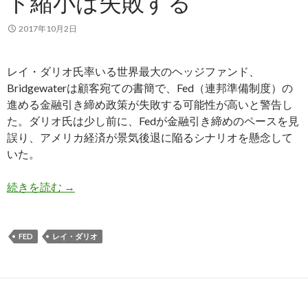
ト縮小は失敗する
2017年10月2日
レイ・ダリオ氏率いる世界最大のヘッジファンド、
Bridgewaterは顧客宛ての書簡で、Fed（連邦準備制度）の
進める金融引き締め政策が失敗する可能性が高いと警告し
た。ダリオ氏は少し前に、Fedが金融引き締めのペースを見
誤り、アメリカ経済が景気後退に陥るシナリオを懸念して
いた。
世界最大のヘッジファンド: 米国利上げとバラン
続きを読む
→
FED
レイ・ダリオ