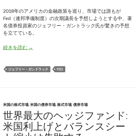
2018年のアメリカの金融政策を巡り、市場では誰もが
Fed（連邦準備制度）の次期議長を予想しようとする中、著
名債券投資家のジェフリー・ガントラック氏が驚きの予想
を立てている。
ガントラック氏の予想する次期議長はドル安株高
続きを読む
→
ジェフリー・ガンドラック
FED
米国の株式市場
,
米国の債券市場
,
株式市場
,
債券市場
世界最大のヘッジファンド:
米国利上げとバランスシー