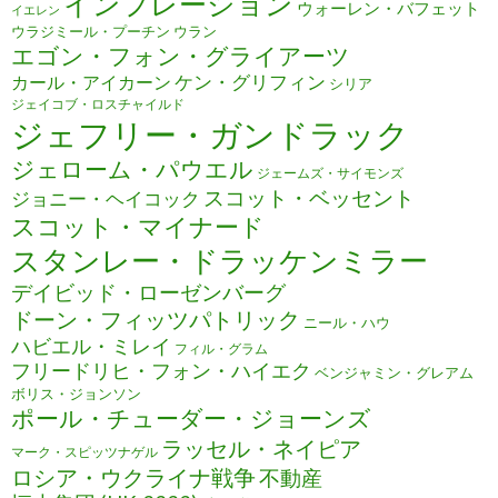
インフレーション
ウォーレン・バフェット
イエレン
ウラジミール・プーチン
ウラン
エゴン・フォン・グライアーツ
ケン・グリフィン
カール・アイカーン
シリア
ジェイコブ・ロスチャイルド
ジェフリー・ガンドラック
ジェローム・パウエル
ジェームズ・サイモンズ
スコット・ベッセント
ジョニー・ヘイコック
スコット・マイナード
スタンレー・ドラッケンミラー
デイビッド・ローゼンバーグ
ドーン・フィッツパトリック
ニール・ハウ
ハビエル・ミレイ
フィル・グラム
フリードリヒ・フォン・ハイエク
ベンジャミン・グレアム
ボリス・ジョンソン
ポール・チューダー・ジョーンズ
ラッセル・ネイピア
マーク・スピッツナゲル
ロシア・ウクライナ戦争
不動産