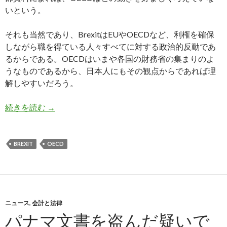
いという。
それも当然であり、BrexitはEUやOECDなど、利権を確保
しながら職を得ている人々すべてに対する政治的反動であ
るからである。OECDはいまや各国の財務省の集まりのよ
うなものであるから、日本人にもその観点からであれば理
解しやすいだろう。
イギリスのEU離脱でOECDと財務省が化けの皮
続きを読む
→
BREXIT
OECD
ニュース
,
会計と法律
パナマ文書を盗んだ疑いで