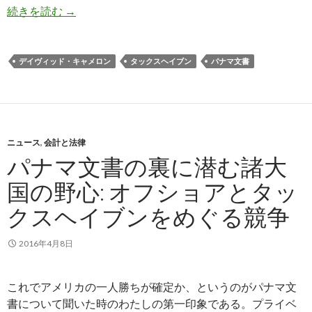
イギリスのキャメロン首相、パナマ文書問題で支
続きを読む
→
デイヴィッド・キャメロン
タックスヘイブン
パナマ文書
ニュース
,
会計と法律
パナマ文書の裏に潜む諸大
国の野心: オフショアとタッ
クスヘイブンをめぐる競争
2016年4月8日
これでアメリカの一人勝ちが確定か、というのがパナマ文
書について聞いた時のわたしの第一印象である。プライベ