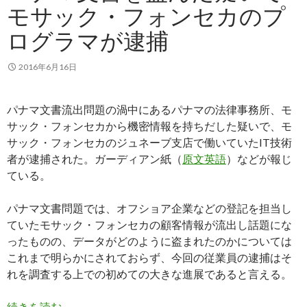
モサック・フォンセカのプ
ログラマが逮捕
2016年6月16日
パナマ文書流出問題の渦中にあるパナマの法律事務所、モ
サック・フォンセカから機密情報を持ちだした疑いで、モ
サック・フォンセカのジュネーブ支店で働いていたIT技術
者が逮捕された。ガーディアン紙（
原文英語
）などが報じ
ている。
パナマ文書問題では、オフショア企業などの登記を担当し
ていたモサック・フォンセカの顧客情報が流出し話題にな
ったものの、データがどのように盗まれたのかについては
これまで明らかにされておらず、今回の従業員の逮捕はそ
れを調査する上での初めての大きな進展であると言える。
パナマ文書を盗んだ疑いでモサック・フォンセカ
続きを読む
→