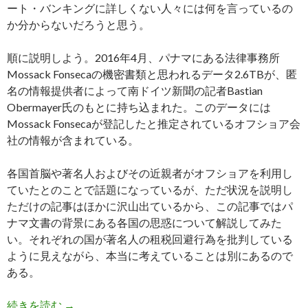
ート・バンキングに詳しくない人々には何を言っているの
か分からないだろうと思う。
順に説明しよう。2016年4月、パナマにある法律事務所
Mossack Fonsecaの機密書類と思われるデータ2.6TBが、匿
名の情報提供者によって南ドイツ新聞の記者Bastian
Obermayer氏のもとに持ち込まれた。このデータには
Mossack Fonsecaが登記したと推定されているオフショア会
社の情報が含まれている。
各国首脳や著名人およびその近親者がオフショアを利用し
ていたとのことで話題になっているが、ただ状況を説明し
ただけの記事はほかに沢山出ているから、この記事ではパ
ナマ文書の背景にある各国の思惑について解説してみた
い。それぞれの国が著名人の租税回避行為を批判している
ように見えながら、本当に考えていることは別にあるので
ある。
パナマ文書の裏に潜む諸大国の野心: オフショア
続きを読む
→