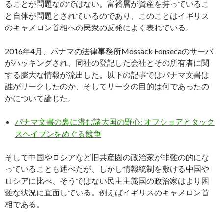
ることが問題なのではない。富裕層が資産を持っているこ
と自体が問題とされているのであり、このことはイギリス
のキャメロン首相への民衆の反発によく表れている。
2016年4月、パナマの法律事務所Mossack Fonsecaのサーバ
がハッキングされ、同社の登記した会社とその所有者に関
する膨大な情報が流出した。以下の記事ではパナマ文書は
誰がリークしたのか、そしてリークの目的は何であったの
かについて論じた。
パナマ文書の裏に潜む諸大国の野心: オフショアとタック
スヘイブンをめぐる競争
そして中国やロシアなど旧共産圏の政治家が非難の的にな
っていることも述べたが、しかし情報統制を敷ける中国や
ロシアに比べ、そうではない民主主義国の政治家はより困
難な状況に直面している。例えばイギリスのキャメロン首
相である。