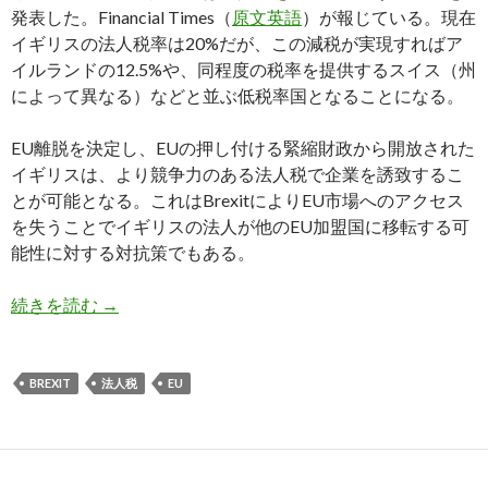
発表した。Financial Times（
原文英語
）が報じている。現在
イギリスの法人税率は20%だが、この減税が実現すればア
イルランドの12.5%や、同程度の税率を提供するスイス（州
によって異なる）などと並ぶ低税率国となることになる。
EU離脱を決定し、EUの押し付ける緊縮財政から開放された
イギリスは、より競争力のある法人税で企業を誘致するこ
とが可能となる。これはBrexitによりEU市場へのアクセス
を失うことでイギリスの法人が他のEU加盟国に移転する可
能性に対する対抗策でもある。
イギリスが法人税を15%未満に減税する方針を発
続きを読む
→
BREXIT
法人税
EU