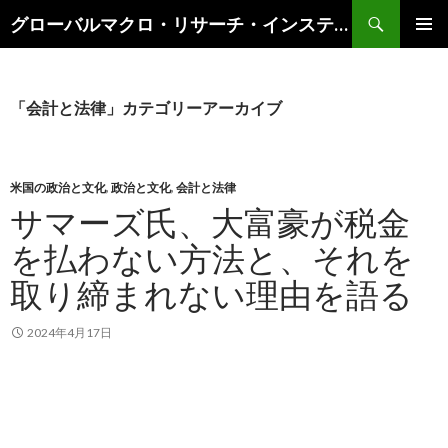
検
グローバルマクロ・リサーチ・インスティテュート
索
コ
メインメ
ン
ニュー
テ
ン
「会計と法律」カテゴリーアーカイブ
ツ
へ
ス
キ
米国の政治と文化
,
政治と文化
,
会計と法律
ッ
サマーズ氏、大富豪が税金
プ
を払わない方法と、それを
取り締まれない理由を語る
2024年4月17日