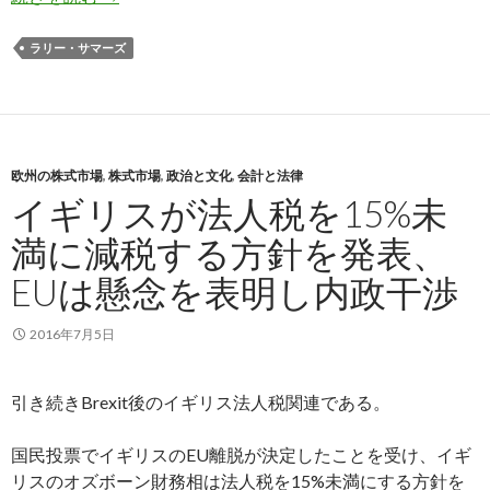
ラリー・サマーズ
欧州の株式市場
,
株式市場
,
政治と文化
,
会計と法律
イギリスが法人税を15%未
満に減税する方針を発表、
EUは懸念を表明し内政干渉
2016年7月5日
引き続きBrexit後のイギリス法人税関連である。
国民投票でイギリスのEU離脱が決定したことを受け、イギ
リスのオズボーン財務相は法人税を15%未満にする方針を