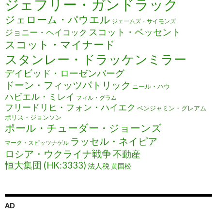
ジェフリー・ガンドラック
ジェローム・パウエル
ジェームズ・サイモンズ
スコット・ベッセント
ジョニー・ヘイコック
スコット・マイナード
スタンレー・ドラッケンミラー
デイビッド・ローゼンバーグ
ドーン・フィッツパトリック
ニール・ハウ
ハビエル・ミレイ
フィル・グラム
フリードリヒ・フォン・ハイエク
ベンジャミン・グレアム
ボリス・ジョンソン
ポール・チューダー・ジョーンズ
ラッセル・ネイピア
マーク・スピッツナゲル
ロシア・ウクライナ戦争
不動産
恒大集団 (HK:3333)
法人税
黄国松
AD