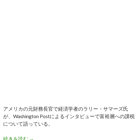
アメリカの元財務長官で経済学者のラリー・サマーズ氏
が、Washington Postによるインタビューで富裕層への課税
について語っている。
サマーズ氏、大富豪が税金を払わない方法と、そ
続きを読む
→