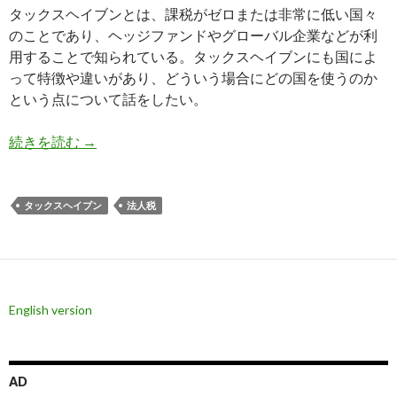
タックスヘイブンとは、課税がゼロまたは非常に低い国々
のことであり、ヘッジファンドやグローバル企業などが利
用することで知られている。タックスヘイブンにも国によ
って特徴や違いがあり、どういう場合にどの国を使うのか
という点について話をしたい。
グローバルビジネスにおけるタックスヘイブンの
続きを読む
→
タックスヘイブン
法人税
English version
AD