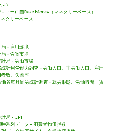
ース）
– ユーロ圏Base Money（マネタリーベース）
 マネタリーベース
局 – 雇用環境
局 – 労働市場
計局 – 労働市場
統計局労働力調査 – 労働人口、非労働人口、雇用
用者数、失業率
働省毎月勤労統計調査 – 就労形態、労働時間、賃
局 – CPI
時系列データ – 消費者物価指数
列データ検索サイト – 企業物価指数