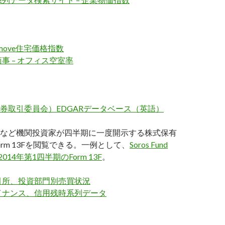
tmove住宅価格指数
事 – オフィス空室率
証券取引委員会）EDGARデータベース（英語）
など機関投資家が四半期に一度開示する株式保有
rm 13Fを閲覧できる。一例として、
Soros Fund
の2014年第1四半期のForm 13F
。
引所、投資部門別売買状況
ファイナンス、信用残時系列データ