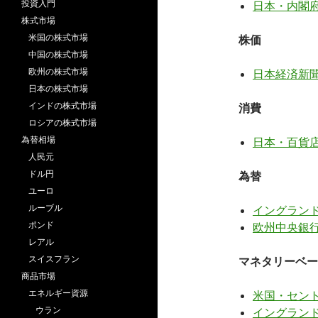
投資入門
日本・内閣府
株式市場
米国の株式市場
株価
中国の株式市場
欧州の株式市場
日本経済新聞
日本の株式市場
インドの株式市場
消費
ロシアの株式市場
為替相場
日本・百貨店
人民元
ドル円
為替
ユーロ
ルーブル
イングランド
ポンド
欧州中央銀行 
レアル
スイスフラン
マネタリーベー
商品市場
エネルギー資源
米国・セントル
ウラン
イングランド銀行 –