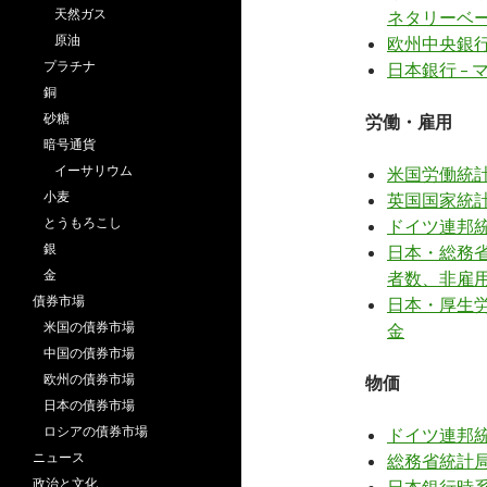
天然ガス
ネタリーベ
原油
欧州中央銀行 
プラチナ
日本銀行 –
銅
砂糖
労働・雇用
暗号通貨
イーサリウム
米国労働統計
小麦
英国国家統計
とうもろこし
ドイツ連邦統
銀
日本・総務省
金
者数、非雇
債券市場
日本・厚生労
米国の債券市場
金
中国の債券市場
欧州の債券市場
物価
日本の債券市場
ロシアの債券市場
ドイツ連邦統計
ニュース
総務省統計局
政治と文化
日本銀行時系