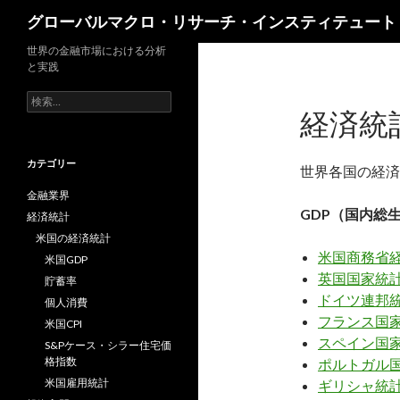
検
グローバルマクロ・リサーチ・インスティテュート
索
世界の金融市場における分析
と実践
検
経済統
索:
カテゴリー
世界各国の経済
金融業界
GDP（国内総
経済統計
米国の経済統計
米国商務省経
米国GDP
英国国家統計
貯蓄率
ドイツ連邦統計
個人消費
フランス国家
米国CPI
スペイン国家
S&Pケース・シラー住宅価
格指数
ポルトガル国
米国雇用統計
ギリシャ統計局