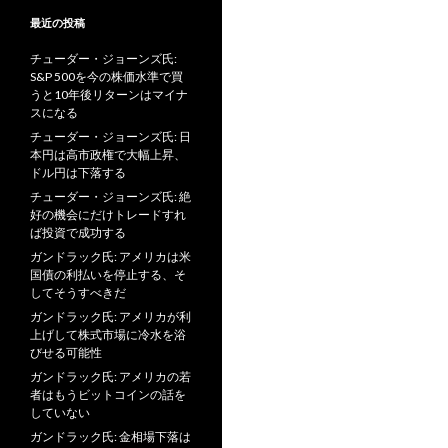
最近の投稿
チューダー・ジョーンズ氏:
S&P 500を今の株価水準で買
うと10年後リターンはマイナ
スになる
チューダー・ジョーンズ氏: 日
本円は高市政権で大幅上昇、
ドル円は下落する
チューダー・ジョーンズ氏: 絶
好の機会にだけトレードすれ
ば投資で成功する
ガンドラック氏: アメリカは米
国債の利払いを停止する、そ
してそうすべきだ
ガンドラック氏: アメリカが利
上げして株式市場に冷水を浴
びせる可能性
ガンドラック氏: アメリカの若
者はもうビットコインの話を
していない
ガンドラック氏: 金相場下落は