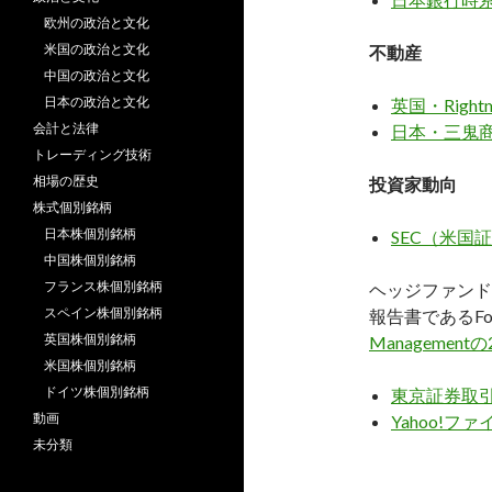
欧州の政治と文化
米国の政治と文化
不動産
中国の政治と文化
日本の政治と文化
英国・Righ
会計と法律
日本・三鬼商
トレーディング技術
相場の歴史
投資家動向
株式個別銘柄
日本株個別銘柄
SEC（米国
中国株個別銘柄
フランス株個別銘柄
ヘッジファンド
スペイン株個別銘柄
報告書であるFo
英国株個別銘柄
Management
米国株個別銘柄
ドイツ株個別銘柄
東京証券取
動画
Yahoo!
未分類