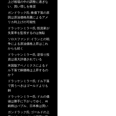
上げ相場の中の調整に過ぎな
い、買い増しを推奨
ガンドラック氏: 株価下落の原
因は原油価格高騰によるアメ
リカ利上げの可能性
ドラッケンミラー氏: 投資家が
失業率を監視するのは無駄
ソロスファンド: イランとの戦
争による原油価格上昇はこれ
からも続く
ドラッケンミラー氏: 逆張り投
資は過大評価されている
米国版アベノミクスによるド
ル下落で銅価格は上昇するの
か？
ドラッケンミラー氏: ドル下落
で買うべきはゴールドよりも
銅
ドラッケンミラー氏: ドルの価
値は勝手に下がってゆく、AI
銘柄はバブル、日本株は買い
ガンドラック氏: ゴールドの上