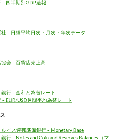
 – 四半期別GDP速報
社 – 日経平均日次・月次・年次データ
協会 – 百貨店売上高
銀行 – 金利と為替レート
– EUR/USD月間平均為替レート
ス
イス連邦準備銀行 – Monetary Base
 Notes and Coin and Reserves Balances （マ