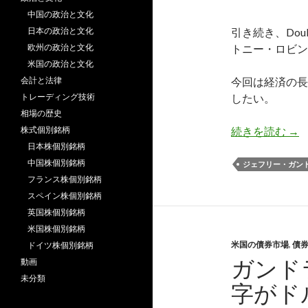
中国の政治と文化
日本の政治と文化
引き続き、Doub
欧州の政治と文化
トニー・ロビン
米国の政治と文化
会計と法律
今回は経済の長
トレーディング技術
したい。
相場の歴史
米国
株式個別銘柄
続きを読む
→
日本株個別銘柄
中国株個別銘柄
ジェフリー・ガン
フランス株個別銘柄
スペイン株個別銘柄
英国株個別銘柄
米国株個別銘柄
米国の債券市場
,
債
ドイツ株個別銘柄
ガンド
動画
未分類
字がド