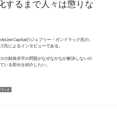
化するまで人々は懲りな
leLine Capitalのジェフリー・ガンドラック氏の、
ズ氏によるインタビューである。
カの財政赤字の問題がなぜなかなか解決しないの
ている部分を紹介したい。
ンドラック氏: 米国の財政赤字がドル暴落と米国債デフォルト
ドラック