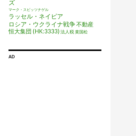
ズ
マーク・スピッツナゲル
ラッセル・ネイピア
ロシア・ウクライナ戦争
不動産
恒大集団 (HK:3333)
法人税
黄国松
AD
に進化するまで人々は懲りない