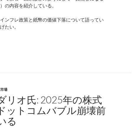
）の内容を紹介している。
インフレ政策と紙幣の価値下落について語ってい
げたい。
イ・ダリオ氏: 紙幣の価値暴落は銀行の取り付け騒ぎに発展する
式市場
リオ氏: 2025年の株式
ドットコムバブル崩壊前
いる