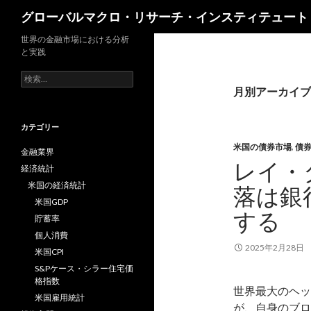
検
グローバルマクロ・リサーチ・インスティテュート
索
世界の金融市場における分析
と実践
検
索:
月別アーカイブ: 
カテゴリー
米国の債券市場
,
債
金融業界
レイ・
経済統計
米国の経済統計
落は銀
米国GDP
する
貯蓄率
個人消費
2025年2月28日
米国CPI
S&Pケース・シラー住宅価
格指数
世界最大のヘッジ
米国雇用統計
が、自身のブロ