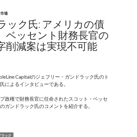
券市場
ラック氏: アメリカの債
、ベッセント財務長官の
字削減案は実現不可能
leLine Capitalのジェフリー・ガンドラック氏のト
氏によるインタビューである。
プ政権で財務長官に任命されたスコット・ベッセ
のガンドラック氏のコメントを紹介する。
ンドラック氏: アメリカの債務危機、ベッセント財務長官の財政
ドラック