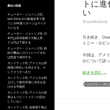
トに進
最近の投稿
い
チューダー・ジョーンズ氏:
S&P 500を今の株価水準で買
2025年2月25日
うと10年後リターンはマイナ
スになる
チューダー・ジョーンズ氏: 日
引き続き、Doub
本円は高市政権で大幅上昇、
ドル円は下落する
トニー・ロビン
チューダー・ジョーンズ氏: 絶
好の機会にだけトレードすれ
今回は、アメリ
ば投資で成功する
かについて語っ
ガンドラック氏: アメリカは米
国債の利払いを停止する、そ
ガ
してそうすべきだ
続きを読む
→
ガンドラック氏: アメリカが利
上げして株式市場に冷水を浴
ジェフリー・ガン
びせる可能性
ガンドラック氏: アメリカの若
者はもうビットコインの話を
していない
ガンドラック氏: 金相場下落は