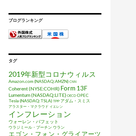
ブログランキング
似ている
タグ
2019年新型コロナウィルス
Amazon.com (NASDAQ:AMZN)
CNN
Form 13F
Coherent (NYSE:COHR)
Lumentum (NASDAQ:LITE)
OPEC
OECD
Tesla (NASDAQ:TSLA)
アダム・スミス
TPP
アラスター・マクラウド
イエレン
インフレーション
ウォーレン・バフェット
ウラジミール・プーチン
ウラン
エゴン・フォン・グライアーツ