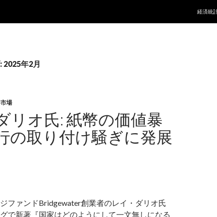
コンテ
経済統
2025年2月
券市場
ダリオ氏: 紙幣の価値暴
行の取り付け騒ぎに発展
ファンドBridgewater創業者のレイ・ダリオ氏
グで新著『国家はどのようにして一文無しになる