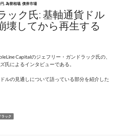
ル円
,
為替相場
,
債券市場
ラック氏: 基軸通貨ドル
崩壊してから再生する
leLine Capitalのジェフリー・ガンドラック氏の、
ズ氏によるインタビューである。
ドルの見通しについて語っている部分を紹介した
ンドラック氏: 基軸通貨ドルは一度崩壊してから再生する
ドラック