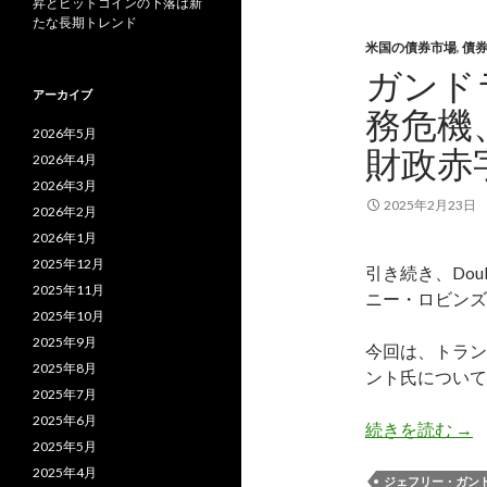
昇とビットコインの下落は新
たな長期トレンド
米国の債券市場
,
債
ガンド
アーカイブ
務危機
2026年5月
財政赤
2026年4月
2026年3月
2025年2月23日
2026年2月
2026年1月
2025年12月
引き続き、Doub
2025年11月
ニー・ロビンズ
2025年10月
2025年9月
今回は、トラン
2025年8月
ント氏について
2025年7月
2025年6月
ガ
続きを読む
→
2025年5月
2025年4月
ジェフリー・ガン