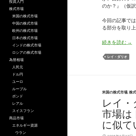
投資入門
のか？』（仮訳
株式市場
米国の株式市場
今回の記事では
中国の株式市場
る部分を取り上
欧州の株式市場
日本の株式市場
レ
続きを読む
→
インドの株式市場
ロシアの株式市場
レイ・ダリオ
為替相場
人民元
ドル円
ユーロ
ルーブル
米国の株式市場
,
株
ポンド
レイ・ダ
レアル
市場は
スイスフラン
商品市場
に似て
エネルギー資源
ウラン