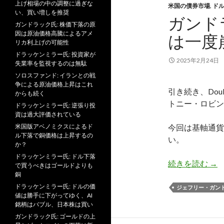
上げ相場の中の調整に過ぎな
米国の債券市場
,
ド
い、買い増しを推奨
ガンド
ガンドラック氏: 株価下落の原
因は原油価格高騰によるアメ
は一度
リカ利上げの可能性
ドラッケンミラー氏: 投資家が
2025年2月24日
失業率を監視するのは無駄
ソロスファンド: イランとの戦
争による原油価格上昇はこれ
引き続き、Doub
からも続く
トニー・ロビン
ドラッケンミラー氏: 逆張り投
資は過大評価されている
米国版アベノミクスによるド
今回は基軸通貨
ル下落で銅価格は上昇するの
い。
か？
ドラッケンミラー氏: ドル下落
ガ
続きを読む
→
で買うべきはゴールドよりも
銅
ドラッケンミラー氏: ドルの価
ジェフリー・ガン
値は勝手に下がってゆく、AI
銘柄はバブル、日本株は買い
ガンドラック氏: ゴールドの上