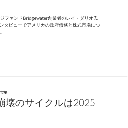
ファンドBridgewater創業者のレイ・ダリオ氏
インタビューでアメリカの政府債務と株式市場につ
。
・ダリオ氏: 2025年の株式市場はドットコムバブル崩壊前に
券市場
崩壊のサイクルは2025