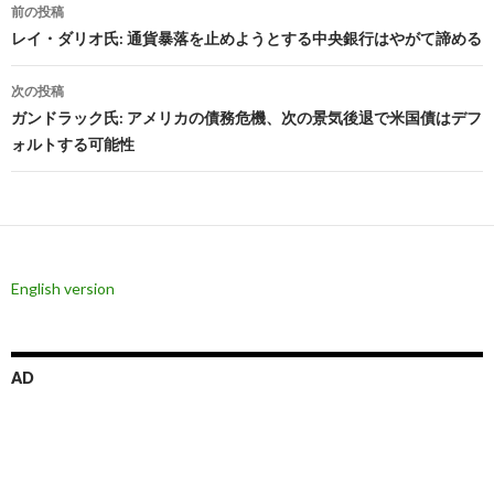
投
前の投稿
稿
レイ・ダリオ氏: 通貨暴落を止めようとする中央銀行はやがて諦める
ナ
次の投稿
ビ
ガンドラック氏: アメリカの債務危機、次の景気後退で米国債はデフ
ォルトする可能性
ゲ
ー
シ
ョ
English version
ン
AD