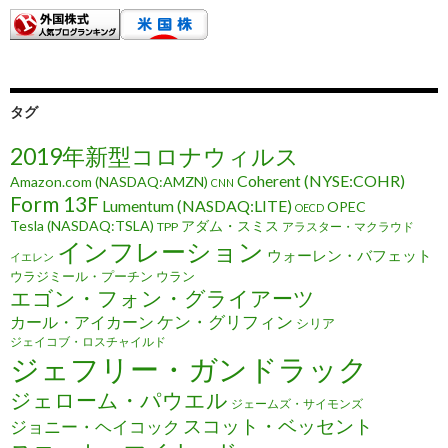
タグ
2019年新型コロナウィルス
Coherent (NYSE:COHR)
Amazon.com (NASDAQ:AMZN)
CNN
Form 13F
Lumentum (NASDAQ:LITE)
OPEC
OECD
Tesla (NASDAQ:TSLA)
アダム・スミス
TPP
アラスター・マクラウド
インフレーション
ウォーレン・バフェット
イエレン
ウラジミール・プーチン
ウラン
エゴン・フォン・グライアーツ
ケン・グリフィン
カール・アイカーン
シリア
ジェイコブ・ロスチャイルド
ジェフリー・ガンドラック
ジェローム・パウエル
ジェームズ・サイモンズ
スコット・ベッセント
ジョニー・ヘイコック