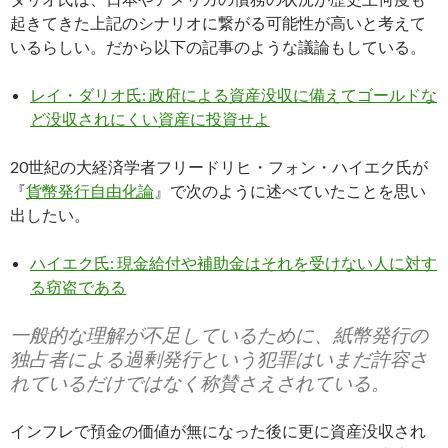
起きてきた上記のシナリオに繋がる可能性が高いと考えて
いるらしい。だから以下の記事のような議論もしている。
レイ・ダリオ氏: 政府による資産没収に備えてゴールドな
ど没収されにくい資産に投資せよ
20世紀の大経済学者フリードリヒ・フォン・ハイエク氏が
『
貨幣発行自由化論
』で次のように述べていたことを思い
出したい。
ハイエク氏: 現金給付や補助金はそれを受けない人に対す
る窃盗である
一般的な理解が不足しているために、紙幣発行の
独占者による過剰発行という犯罪はいまだ許容さ
れているだけではなく称賛さえされている。
インフレで預金の価値が無になった後に更に資産没収され