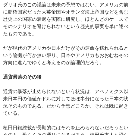
ダリオ氏のこの議論は未来の予想ではない。アメリカの前
に覇権国家だった大英帝国やオランダ海上帝国などを含む
歴史上の国家の衰退を実際に研究し、ほとんどのケースで
そのシナリオを避けられないという歴史的事実を単に述べ
たものである。
だが現代のアメリカや日本だけがその運命を逃れられると
いう論拠が何か無い限り、日本やアメリカもおおむねその
方向に進んでゆくと考えるのが論理的だろう。
通貨暴落のその後
通貨の暴落が止められないという状況は、アベノミクス以
来日本円の価値がドルに対してほぼ半分になった日本の状
況そのものである。だから予想どころか、それは既に起き
ている。
植田日銀総裁が長期的にはそれを止められないだろうとい
うのも、恐らくその通りになるだろう。植田氏本人も恐ら