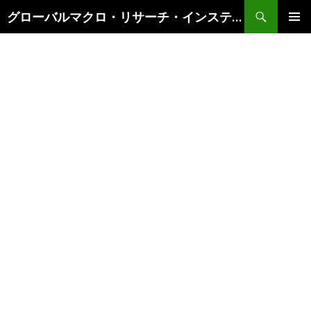
検
グローバルマクロ・リサーチ・インスティテュート
索
コ
メインメ
ン
ニュー
テ
ン
ツ
へ
ス
キ
ッ
プ