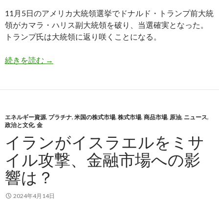
11月5日のアメリカ大統領選挙でドナルド・トランプ前大統
領がカマラ・ハリス副大統領を破り、当選確実となった。
トランプ氏は大統領に返り咲くことになる。
トランプ氏が大統領選挙勝利で米国株とドル円上
続きを読む
→
エネルギー資源
,
プラチナ
,
米国の株式市場
,
株式市場
,
商品市場
,
原油
,
ニュース
,
政治と文化
,
金
イランがイスラエルをミサ
イル攻撃、金融市場への影
響は？
2024年4月14日