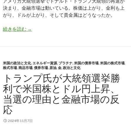
アメリカ大統領選挙でドナルド・トランプ大統領の再選が
決まり、金融市場は動いている。株価は上がり、金利も上
がり、ドルが上がり、そして貴金属はどうなったか。
トランプ相場で下落したゴールドとシルバーは買
続きを読む
→
米国の政治と文化
,
エネルギー資源
,
プラチナ
,
米国の債券市場
,
米国の株式市場
,
株式市場
,
商品市場
,
債券市場
,
原油
,
金
,
政治と文化
トランプ氏が大統領選挙勝
利で米国株とドル円上昇、
当選の理由と金融市場の反
応
2024年11月7日