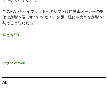
このEVからハイブリッドへのシフトは自動車メーカーの株
価に影響を及ぼすだけでなく、金属市場にも大きな影響を
与えると思われる。
EVの需要減速はプラチナ価格を復活させられるか
続きを読む
→
English version
AD