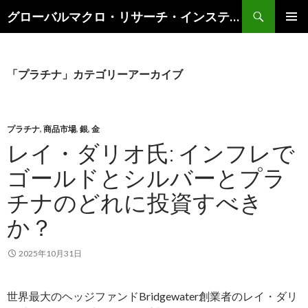
検
グローバルマクロ・リサーチ・インスティテュート
索
コ
メインメ
ン
ニュー
テ
ン
「プラチナ」カテゴリーアーカイブ
ツ
へ
ス
キ
プラチナ
,
商品市場
,
銀
,
金
ッ
レイ・ダリオ氏: インフレで
プ
ゴールドとシルバーとプラ
チナのどれに投資すべき
か？
2025年10月31日
世界最大のヘッジファンドBridgewater創業者のレイ・ダリ