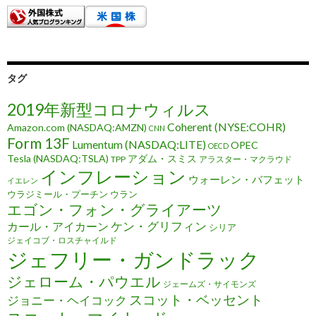
タグ
2019年新型コロナウィルス
Coherent (NYSE:COHR)
Amazon.com (NASDAQ:AMZN)
CNN
Form 13F
Lumentum (NASDAQ:LITE)
OPEC
OECD
Tesla (NASDAQ:TSLA)
アダム・スミス
TPP
アラスター・マクラウド
インフレーション
ウォーレン・バフェット
イエレン
ウラジミール・プーチン
ウラン
エゴン・フォン・グライアーツ
ケン・グリフィン
カール・アイカーン
シリア
ジェイコブ・ロスチャイルド
ジェフリー・ガンドラック
ジェローム・パウエル
ジェームズ・サイモンズ
スコット・ベッセント
ジョニー・ヘイコック