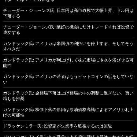
チューダー・ジョーンズ氏: 日本円は高市政権で大幅上昇、ドル円は
下落する
チューダー・ジョーンズ氏: 絶好の機会にだけトレードすれば投資で
成功する
ガンドラック氏: アメリカは米国債の利払いを停止する、そしてそう
すべきだ
ガンドラック氏: アメリカが利上げして株式市場に冷水を浴びせる可
能性
ガンドラック氏: アメリカの若者はもうビットコインの話をしていな
い
ガンドラック氏: 金相場下落は上げ相場の中の調整に過ぎない、買い
増しを推奨
ガンドラック氏: 株価下落の原因は原油価格高騰によるアメリカ利上
げの可能性
ドラッケンミラー氏: 投資家が失業率を監視するのは無駄
ソロスファンド: イランとの戦争による原油価格上昇はこれからも続