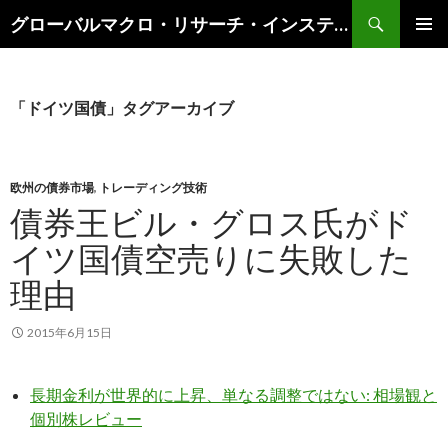
検
グローバルマクロ・リサーチ・インスティテュート
索
コ
メインメ
ン
ニュー
テ
ン
「ドイツ国債」タグアーカイブ
ツ
へ
ス
キ
欧州の債券市場
,
トレーディング技術
ッ
債券王ビル・グロス氏がド
プ
イツ国債空売りに失敗した
理由
2015年6月15日
長期金利が世界的に上昇、単なる調整ではない: 相場観と
個別株レビュー