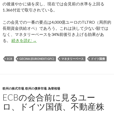
の後速やかに値を戻し、現在では会見前の水準を上回る
1.366付近で取引されている。
この会見での一番の要点は4,000億ユーロのTLTRO（局所的
長期資金供給オペ）であろう。これは決して少ない額では
なく、マネタリーベースを34%前後引き上げる効果があ
ECBがマイナス金利とLTROを発表、マネ
る。
続きを読む
→
ECB
GECINA (EURONEXT:GFC)
マネタリーベース
ドイツ国債
欧州の株式市場
,
欧州の債券市場
,
為替相場
ECBの会合前に見るユー
ロ、ドイツ国債、不動産株