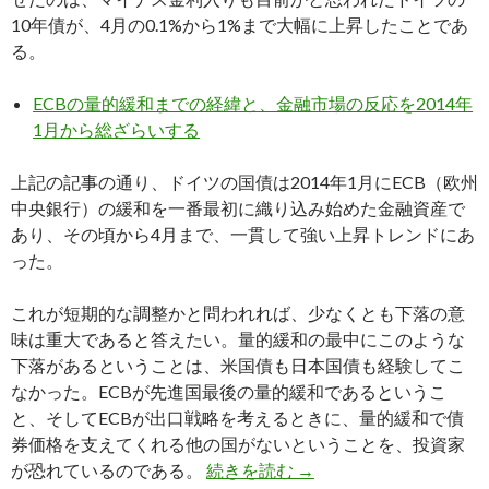
10年債が、4月の0.1%から1%まで大幅に上昇したことであ
る。
ECBの量的緩和までの経緯と、金融市場の反応を2014年
1月から総ざらいする
上記の記事の通り、ドイツの国債は2014年1月にECB（欧州
中央銀行）の緩和を一番最初に織り込み始めた金融資産で
あり、その頃から4月まで、一貫して強い上昇トレンドにあ
った。
これが短期的な調整かと問われれば、少なくとも下落の意
味は重大であると答えたい。量的緩和の最中にこのような
下落があるということは、米国債も日本国債も経験してこ
なかった。ECBが先進国最後の量的緩和であるというこ
と、そしてECBが出口戦略を考えるときに、量的緩和で債
券価格を支えてくれる他の国がないということを、投資家
長期金利が世界的に上昇
が恐れているのである。
続きを読む
→