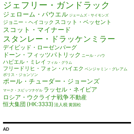
ジェフリー・ガンドラック
ジェローム・パウエル
ジェームズ・サイモンズ
スコット・ベッセント
ジョニー・ヘイコック
スコット・マイナード
スタンレー・ドラッケンミラー
デイビッド・ローゼンバーグ
ドーン・フィッツパトリック
ニール・ハウ
ハビエル・ミレイ
フィル・グラム
フリードリヒ・フォン・ハイエク
ベンジャミン・グレアム
ボリス・ジョンソン
ポール・チューダー・ジョーンズ
ラッセル・ネイピア
マーク・スピッツナゲル
ロシア・ウクライナ戦争
不動産
恒大集団 (HK:3333)
法人税
黄国松
AD