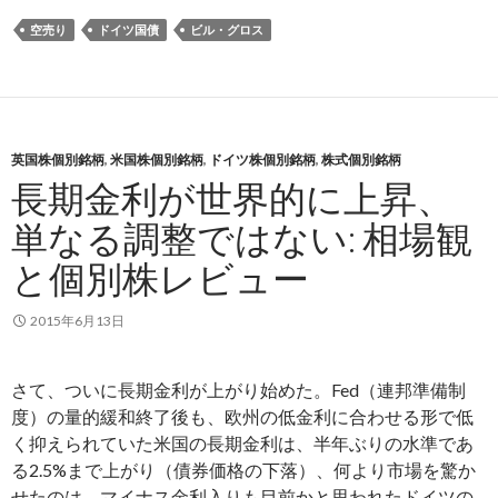
空売り
ドイツ国債
ビル・グロス
英国株個別銘柄
,
米国株個別銘柄
,
ドイツ株個別銘柄
,
株式個別銘柄
長期金利が世界的に上昇、
単なる調整ではない: 相場観
と個別株レビュー
2015年6月13日
さて、ついに長期金利が上がり始めた。Fed（連邦準備制
度）の量的緩和終了後も、欧州の低金利に合わせる形で低
く抑えられていた米国の長期金利は、半年ぶりの水準であ
る2.5%まで上がり（債券価格の下落）、何より市場を驚か
せたのは、マイナス金利入りも目前かと思われたドイツの