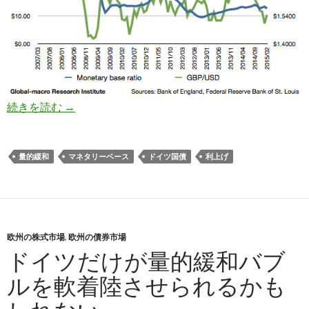
ポンドとユーロは適正水準まで上昇、円は長期下
続きを読む
→
量的緩和
マネタリーベース
ドイツ国債
利上げ
欧州の株式市場
,
欧州の債券市場
ドイツだけが量的緩和バブ
ルを軟着陸させられるかも