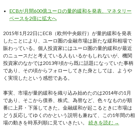
ECBが月間600億ユーロの量的緩和を発表、マネタリー
ベースを2倍に拡大へ
2015年1月22日にECB（欧州中央銀行）が量的緩和を発表
したことにより、ユーロ圏の金融市場は新たな緩和相場で
賑わっている。個人投資家にはユーロ圏の量的緩和が最近
のニュースだと考えている人もいるかもしれないが、機関
投資家のなかでは2013年頃から既に話題になっていた事柄
であり、その頃からフォローしてきた身としては、ようや
く実現したという感想である。
事実、市場が量的緩和を織り込み始めたのは2014年の1月
であり、そこから債券、株式、為替など、色々なものが順
番に上昇・下落してきた。金融緩和が起こるときに市場は
どう反応してゆくのかという説明も兼ねて、この1年間の相
ECBの量
場の動きを時系列順に見ていきたい。
続きを読む
→