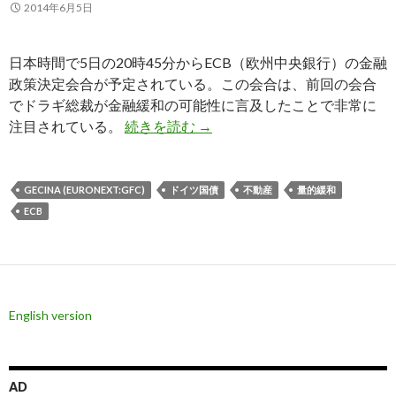
2014年6月5日
日本時間で5日の20時45分からECB（欧州中央銀行）の金融
政策決定会合が予定されている。この会合は、前回の会合
でドラギ総裁が金融緩和の可能性に言及したことで非常に
ECBの会合前に見るユーロ、
注目されている。
続きを読む
→
GECINA (EURONEXT:GFC)
ドイツ国債
不動産
量的緩和
ECB
English version
AD