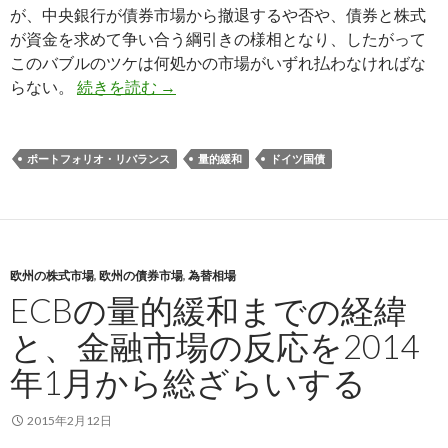
が、中央銀行が債券市場から撤退するや否や、債券と株式
が資金を求めて争い合う綱引きの様相となり、したがって
このバブルのツケは何処かの市場がいずれ払わなければな
ドイツだけが量的緩和バブルを軟着陸さ
らない。
続きを読む
→
ポートフォリオ・リバランス
量的緩和
ドイツ国債
欧州の株式市場
,
欧州の債券市場
,
為替相場
ECBの量的緩和までの経緯
と、金融市場の反応を2014
年1月から総ざらいする
2015年2月12日