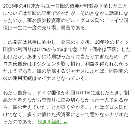
2015年の4月末からユーロ圏の債券が軒並み下落したこと
については前回の記事で述べたが、そのさなかに話題にな
ったのが、著名債券投資家のビル・グロス氏の「ドイツ国
債は一生に一度の売り場」発言である。
この発言は見事に的中し、発言のすぐ後、10年物のドイツ
国債の利回りは0.1%から1%まで急上昇（価格は下落）した
わけだが、あまりに時期ぴったりに当たりすぎたため、グ
ロス氏自身はポジションを取り損ね、利益を得られなかっ
たようである。彼の所属するジャナスによれば、同期間の
彼の運用実績はマイナスとなっている。
わたし自身も、ドイツ国債が利回り0.1%に達したとき、割
高だと考えながら空売りに踏み切らなかった一人であるか
ら、彼の考えていたことが良く分かる。これはグロス氏だ
けでなく、多くの優れた投資家にとって意外なシナリオだ
債券王ビル・グロス氏がドイツ国
ったのである。
続きを読む
→