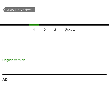
スコット・マイナード
投
1
2
3
次へ →
稿
ナ
ビ
English version
ゲ
ー
シ
AD
ョ
ン