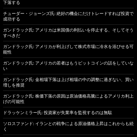
下落する
チューダー・ジョーンズ氏: 絶好の機会にだけトレードすれば投資で
成功する
ガンドラック氏: アメリカは米国債の利払いを停止する、そしてそう
すべきだ
ガンドラック氏: アメリカが利上げして株式市場に冷水を浴びせる可
能性
ガンドラック氏: アメリカの若者はもうビットコインの話をしていな
い
ガンドラック氏: 金相場下落は上げ相場の中の調整に過ぎない、買い
増しを推奨
ガンドラック氏: 株価下落の原因は原油価格高騰によるアメリカ利上
げの可能性
ドラッケンミラー氏: 投資家が失業率を監視するのは無駄
ソロスファンド: イランとの戦争による原油価格上昇はこれからも続
く