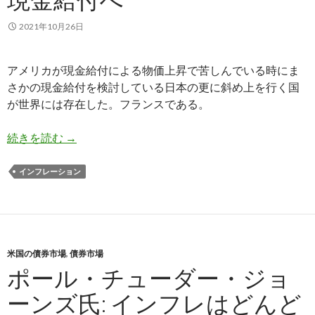
2021年10月26日
アメリカが現金給付による物価上昇で苦しんでいる時にま
さかの現金給付を検討している日本の更に斜め上を行く国
が世界には存在した。フランスである。
フランス、インフレ対策で現金給付へ
続きを読む
→
インフレーション
米国の債券市場
,
債券市場
ポール・チューダー・ジョ
ーンズ氏: インフレはどんど