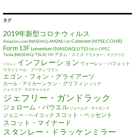
タグ
2019年新型コロナウィルス
Coherent (NYSE:COHR)
Amazon.com (NASDAQ:AMZN)
CNN
Form 13F
Lumentum (NASDAQ:LITE)
OPEC
OECD
Tesla (NASDAQ:TSLA)
アダム・スミス
TPP
アラスター・マクラウド
インフレーション
ウォーレン・バフェット
イエレン
ウラジミール・プーチン
ウラン
エゴン・フォン・グライアーツ
ケン・グリフィン
カール・アイカーン
シリア
ジェイコブ・ロスチャイルド
ジェフリー・ガンドラック
ジェローム・パウエル
ジェームズ・サイモンズ
スコット・ベッセント
ジョニー・ヘイコック
スコット・マイナード
スタンレー・ドラッケンミラー