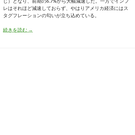
じ）となり、前期の6.7%から大幅減速した。一方でインフ
レはそれほど減速しておらず、やはりアメリカ経済にはス
タグフレーションの匂いが立ち込めている。
第3四半期のアメリカGDPは大幅減速、スタグフ
続きを読む
→