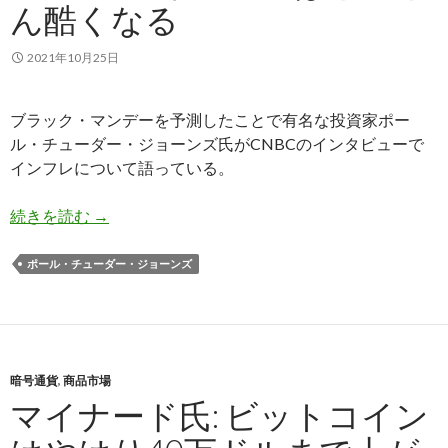
ん酷くなる
2021年10月25日
ブラック・マンデーを予測したことで有名な投資家ポー
ル・チューダー・ジョーンズ氏がCNBCのインタビューで
インフレについて語っている。
ポール・チューダー・ジョーンズ氏: インフレは
続きを読む
→
ポール・チューダー・ジョーンズ
暗号通貨
,
商品市場
マイナード氏: ビットコイン