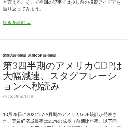
と言える。そこで今回の記事では少し前の投資アイデアを
振り返ってみよう。
ファーストリテイリングが下落し続けている理由
続きを読む
→
米国の経済統計
,
米国GDP
,
経済統計
第3四半期のアメリカGDPは
大幅減速、スタグフレーシ
ョンへ秒読み
2021年10月29日
10月28日に2021年7-9月期のアメリカGDP統計が発表さ
れ、実質経済成長率は2.0%の成長（前期比年率、以下同