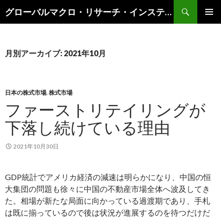
検
グローバルマクロ・リサーチ・インスティテュート
索
コ
メインメ
ン
ニュー
テ
ン
月別アーカイブ: 2021年10月
ツ
へ
ス
キ
日本の株式市場
,
株式市場
ッ
ファーストリテイリングが
プ
下落し続けている理由
2021年10月30日
GDP統計でアメリカ経済の減速は明らかになり、中国の恒
大集団の問題も徐々に中国の不動産市場全体へ波及してき
た。相場が新たな局面に向かっている過渡期であり、手札
は既に揃っているので後は状況が進展するのを待つだけだ