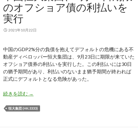
のオフショア債の利払いを
実行
2021年10月22日
中国のGDP2%分の負債を抱えてデフォルトの危機にある不
動産ディベロッパー恒大集団は、9月23日に期限が来ていた
オフショア債券の利払いを実行した。この利払いには30日
の猶予期間があり、利払いのないまま猶予期間が終われば
正式にデフォルトとなる危険があった。
中国恒大集団、9月23日期限のオフショア債の利
続きを読む
→
恒大集団 (HK:3333)