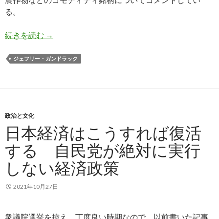
る。
ガンドラック氏: コモディティはまだまだ安い、
続きを読む
→
ジェフリー・ガンドラック
政治と文化
日本経済はこうすれば復活
する 自民党が絶対に実行
しない経済政策
2021年10月27日
衆議院選挙を控え、丁度良い時期なので、以前書いた記事