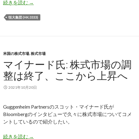
中国人民銀行、恒大集団のデフォルトに備える発
続きを読む
→
恒大集団 (HK:3333)
米国の株式市場
,
株式市場
マイナード氏: 株式市場の調
整は終了、ここから上昇へ
2021年10月20日
Guggenheim Partnersのスコット・マイナード氏が
Bloombergのインタビューで久々に株式市場についてコメ
ントしているので紹介したい。
マイナード氏: 株式市場の調整は終了、ここから
続きを読む
→