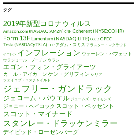
タグ
2019年新型コロナウィルス
Coherent (NYSE:COHR)
Amazon.com (NASDAQ:AMZN)
CNN
Form 13F
Lumentum (NASDAQ:LITE)
OPEC
OECD
Tesla (NASDAQ:TSLA)
アダム・スミス
TPP
アラスター・マクラウド
インフレーション
ウォーレン・バフェット
イエレン
ウラジミール・プーチン
ウラン
エゴン・フォン・グライアーツ
ケン・グリフィン
カール・アイカーン
シリア
ジェイコブ・ロスチャイルド
ジェフリー・ガンドラック
ジェローム・パウエル
ジェームズ・サイモンズ
スコット・ベッセント
ジョニー・ヘイコック
スコット・マイナード
スタンレー・ドラッケンミラー
デイビッド・ローゼンバーグ