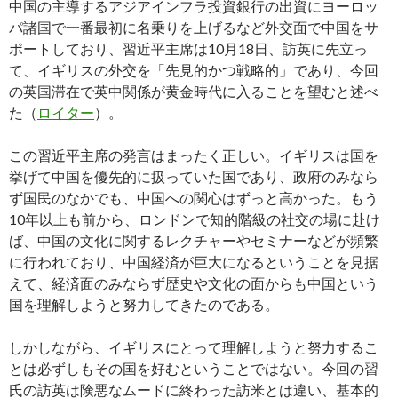
中国の主導するアジアインフラ投資銀行の出資にヨーロッ
パ諸国で一番最初に名乗りを上げるなど外交面で中国をサ
ポートしており、習近平主席は10月18日、訪英に先立っ
て、イギリスの外交を「先見的かつ戦略的」であり、今回
の英国滞在で英中関係が黄金時代に入ることを望むと述べ
た（
ロイター
）。
この習近平主席の発言はまったく正しい。イギリスは国を
挙げて中国を優先的に扱っていた国であり、政府のみなら
ず国民のなかでも、中国への関心はずっと高かった。もう
10年以上も前から、ロンドンで知的階級の社交の場に赴け
ば、中国の文化に関するレクチャーやセミナーなどが頻繁
に行われており、中国経済が巨大になるということを見据
えて、経済面のみならず歴史や文化の面からも中国という
国を理解しようと努力してきたのである。
しかしながら、イギリスにとって理解しようと努力するこ
とは必ずしもその国を好むということではない。今回の習
氏の訪英は険悪なムードに終わった訪米とは違い、基本的