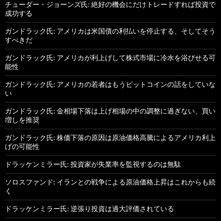
チューダー・ジョーンズ氏: 絶好の機会にだけトレードすれば投資で
成功する
ガンドラック氏: アメリカは米国債の利払いを停止する、そしてそう
すべきだ
ガンドラック氏: アメリカが利上げして株式市場に冷水を浴びせる可
能性
ガンドラック氏: アメリカの若者はもうビットコインの話をしていな
い
ガンドラック氏: 金相場下落は上げ相場の中の調整に過ぎない、買い
増しを推奨
ガンドラック氏: 株価下落の原因は原油価格高騰によるアメリカ利上
げの可能性
ドラッケンミラー氏: 投資家が失業率を監視するのは無駄
ソロスファンド: イランとの戦争による原油価格上昇はこれからも続
く
ドラッケンミラー氏: 逆張り投資は過大評価されている