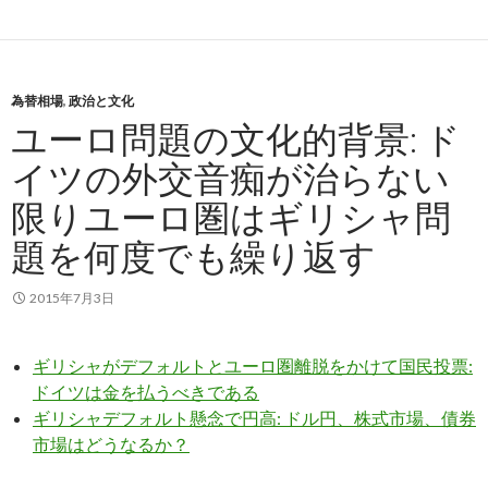
為替相場
,
政治と文化
ユーロ問題の文化的背景: ド
イツの外交音痴が治らない
限りユーロ圏はギリシャ問
題を何度でも繰り返す
2015年7月3日
ギリシャがデフォルトとユーロ圏離脱をかけて国民投票:
ドイツは金を払うべきである
ギリシャデフォルト懸念で円高: ドル円、株式市場、債券
市場はどうなるか？