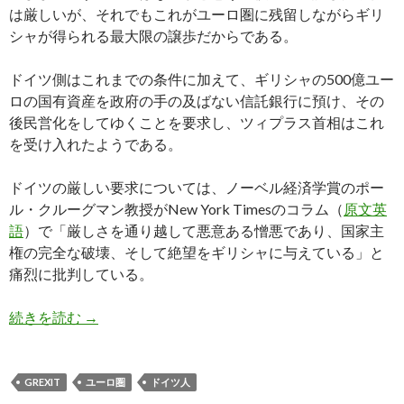
は厳しいが、それでもこれがユーロ圏に残留しながらギリ
シャが得られる最大限の譲歩だからである。
ドイツ側はこれまでの条件に加えて、ギリシャの500億ユー
ロの国有資産を政府の手の及ばない信託銀行に預け、その
後民営化をしてゆくことを要求し、ツィプラス首相はこれ
を受け入れたようである。
ドイツの厳しい要求については、ノーベル経済学賞のポー
ル・クルーグマン教授がNew York Timesのコラム（
原文英
語
）で「厳しさを通り越して悪意ある憎悪であり、国家主
権の完全な破壊、そして絶望をギリシャに与えている」と
痛烈に批判している。
ギリシャが債権団と合意、ドイツは世界の批判の
続きを読む
→
GREXIT
ユーロ圏
ドイツ人