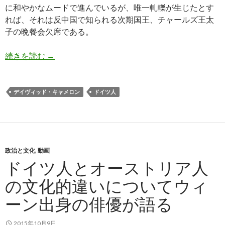
に和やかなムードで進んでいるが、唯一軋轢が生じたとす
れば、それは反中国で知られる次期国王、チャールズ王太
子の晩餐会欠席である。
イギリスのしたたかな対中外交、中国の習近平主
続きを読む
→
デイヴィッド・キャメロン
ドイツ人
政治と文化
,
動画
ドイツ人とオーストリア人
の文化的違いについてウィ
ーン出身の俳優が語る
2015年10月9日