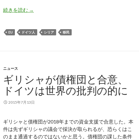
移民を歓迎するドイツの本音と哀れなハンガリー
続きを読む
→
EU
ドイツ人
シリア
移民
ニュース
ギリシャが債権団と合意、
ドイツは世界の批判の的に
2015年7月13日
ギリシャと債権団が2018年までの資金支援で合意した。本
件は先ずギリシャの議会で採決が取られるが、恐らくはこ
のまま通過するのではないかと思う。債権団の課した条件