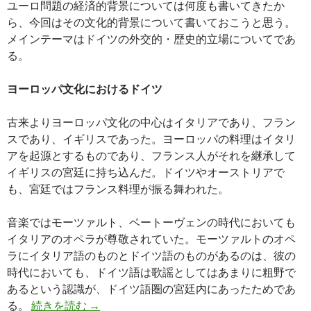
ユーロ問題の経済的背景については何度も書いてきたか
ら、今回はその文化的背景について書いておこうと思う。
メインテーマはドイツの外交的・歴史的立場についてであ
る。
ヨーロッパ文化におけるドイツ
古来よりヨーロッパ文化の中心はイタリアであり、フラン
スであり、イギリスであった。ヨーロッパの料理はイタリ
アを起源とするものであり、フランス人がそれを継承して
イギリスの宮廷に持ち込んだ。ドイツやオーストリアで
も、宮廷ではフランス料理が振る舞われた。
音楽ではモーツァルト、ベートーヴェンの時代においても
イタリアのオペラが尊敬されていた。モーツァルトのオペ
ラにイタリア語のものとドイツ語のものがあるのは、彼の
時代においても、ドイツ語は歌謡としてはあまりに粗野で
あるという認識が、ドイツ語圏の宮廷内にあったためであ
ユーロ問題の文化的背景: ドイツの外交音
る。
続きを読む
→