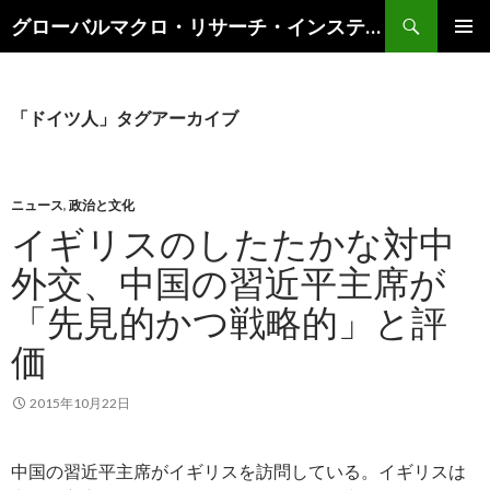
検
グローバルマクロ・リサーチ・インスティテュート
索
コ
メインメ
ン
ニュー
テ
ン
「ドイツ人」タグアーカイブ
ツ
へ
ス
キ
ニュース
,
政治と文化
ッ
イギリスのしたたかな対中
プ
外交、中国の習近平主席が
「先見的かつ戦略的」と評
価
2015年10月22日
中国の習近平主席がイギリスを訪問している。イギリスは