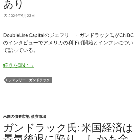
あり
2024年9月23日
DoubleLine Capitalのジェフリー・ガンドラック氏がCNBC
のインタビューでアメリカの利下げ開始とインフレについ
て語っている。
ガンドラック氏: 金融市場に米国のインフレ再燃
続きを読む
→
ジェフリー・ガンドラック
米国の債券市場
,
債券市場
ガンドラック氏: 米国経済は
景気後退に陥り、しかも金