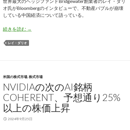
世界最大のヘッジファンドBridgewater創業者のレイ・ダリ
オ氏がBloombergのインタビューで、不動産バブルが崩壊
している中国経済について語っている。
レイ・ダリオ氏: 中国の不動産バブル崩壊は日本
続きを読む
→
レイ・ダリオ
米国の株式市場
,
株式市場
NVIDIAの次のAI銘柄
COHERENT、予想通り25%
以上の株価上昇
2024年9月25日