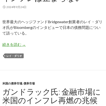
2024年9月24日
世界最大のヘッジファンドBridgewater創業者のレイ・ダリ
オ氏がBloombergのインタビューで日本の債務問題につい
て語っている。
レイ・ダリオ氏: 莫大な政府債務のせいで日本の
続きを読む
→
レイ・ダリオ
米国の債券市場
,
債券市場
ガンドラック氏: 金融市場に
米国のインフレ再燃の兆候