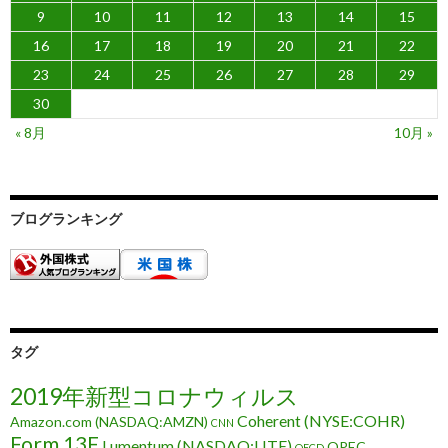
9
10
11
12
13
14
15
16
17
18
19
20
21
22
23
24
25
26
27
28
29
30
« 8月
10月 »
ブログランキング
タグ
2019年新型コロナウィルス
Coherent (NYSE:COHR)
Amazon.com (NASDAQ:AMZN)
CNN
Form 13F
Lumentum (NASDAQ:LITE)
OPEC
OECD