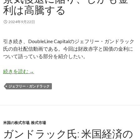
利は高騰する
2024年9月22日
引き続き、DoubleLine Capitalのジェフリー・ガンドラック
氏の自社配信動画である。今回は財政赤字と国債の金利に
ついて語っている部分を紹介したい。
ガンドラック氏: 米国経済は景気後退に陥り、し
続きを読む
→
ジェフリー・ガンドラック
米国の株式市場
,
株式市場
ガンドラック氏: 米国経済の