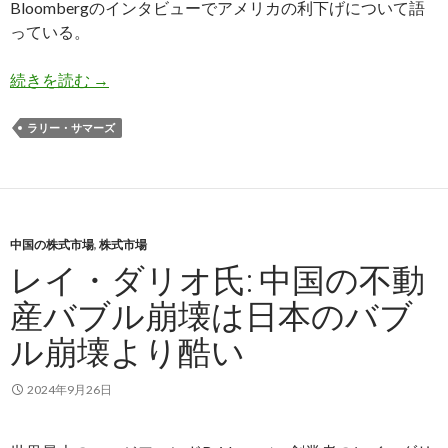
Bloombergのインタビューでアメリカの利下げについて語
っている。
サマーズ氏: 米国はこのまま利下げすればインフ
続きを読む
→
ラリー・サマーズ
中国の株式市場
,
株式市場
レイ・ダリオ氏: 中国の不動
産バブル崩壊は日本のバブ
ル崩壊より酷い
2024年9月26日