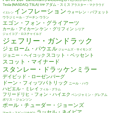
Tesla (NASDAQ:TSLA)
アダム・スミス
TPP
アラスター・マクラウド
インフレーション
ウォーレン・バフェット
イエレン
ウラジミール・プーチン
ウラン
エゴン・フォン・グライアーツ
ケン・グリフィン
カール・アイカーン
シリア
ジェイコブ・ロスチャイルド
ジェフリー・ガンドラック
ジェローム・パウエル
ジェームズ・サイモンズ
スコット・ベッセント
ジョニー・ヘイコック
スコット・マイナード
スタンレー・ドラッケンミラー
デイビッド・ローゼンバーグ
ドーン・フィッツパトリック
ニール・ハウ
ハビエル・ミレイ
フィル・グラム
フリードリヒ・フォン・ハイエク
ベンジャミン・グレアム
ボリス・ジョンソン
ポール・チューダー・ジョーンズ
ラッセル・ネイピア
マーク・スピッツナゲル