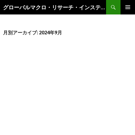
検
グローバルマクロ・リサーチ・インスティテュート
索
コ
メインメ
ン
ニュー
テ
ン
月別アーカイブ: 2024年9月
ツ
へ
ス
キ
ッ
プ