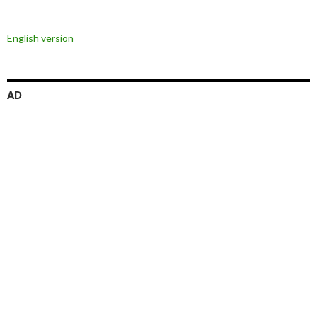
ビ
English version
ゲ
ー
シ
AD
ョ
ン