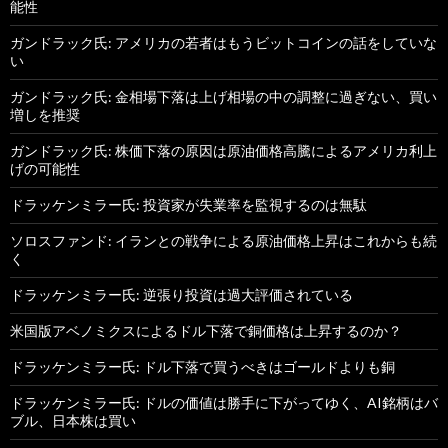
能性
ガンドラック氏: アメリカの若者はもうビットコインの話をしていな
い
ガンドラック氏: 金相場下落は上げ相場の中の調整に過ぎない、買い
増しを推奨
ガンドラック氏: 株価下落の原因は原油価格高騰によるアメリカ利上
げの可能性
ドラッケンミラー氏: 投資家が失業率を監視するのは無駄
ソロスファンド: イランとの戦争による原油価格上昇はこれからも続
く
ドラッケンミラー氏: 逆張り投資は過大評価されている
米国版アベノミクスによるドル下落で銅価格は上昇するのか？
ドラッケンミラー氏: ドル下落で買うべきはゴールドよりも銅
ドラッケンミラー氏: ドルの価値は勝手に下がってゆく、AI銘柄はバ
ブル、日本株は買い