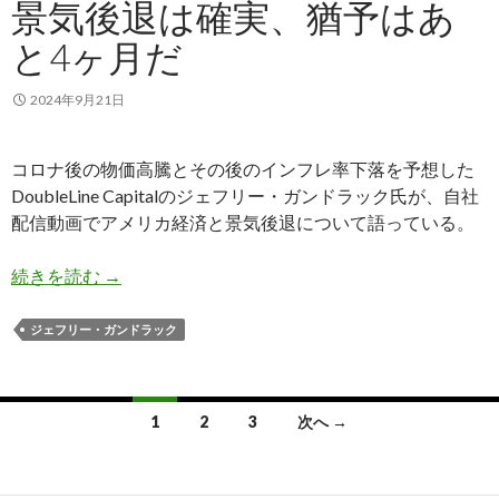
景気後退は確実、猶予はあ
と4ヶ月だ
2024年9月21日
コロナ後の物価高騰とその後のインフレ率下落を予想した
DoubleLine Capitalのジェフリー・ガンドラック氏が、自社
配信動画でアメリカ経済と景気後退について語っている。
ガンドラック氏: 米国経済の景気後退は確実、猶
続きを読む
→
ジェフリー・ガンドラック
投
1
2
3
次へ →
稿
ナ