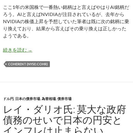
ここ1年の米国株で一番熱い銘柄はと言えばやはりAI銘柄だ
ろう。AIと言えばNVIDIAが注目されているが、去年から
NVIDIAの株価上昇を予想していた筆者は既に次の銘柄に乗
り換えており、結果から言えばその乗り換えは正しかった
ようである。
NVIDIAの次のAI銘柄Coherent、予想通り25%
続きを読む
→
COHERENT (NYSE:COHR)
ドル円
,
日本の債券市場
,
為替相場
,
債券市場
レイ・ダリオ氏: 莫大な政府
債務のせいで日本の円安と
インフレは止まらない