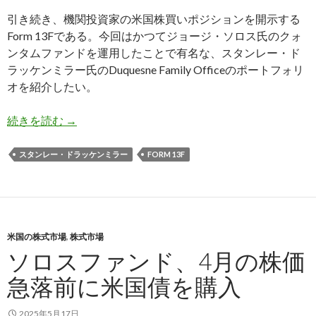
引き続き、機関投資家の米国株買いポジションを開示する
Form 13Fである。今回はかつてジョージ・ソロス氏のクォ
ンタムファンドを運用したことで有名な、スタンレー・ド
ラッケンミラー氏のDuquesne Family Officeのポートフォリ
オを紹介したい。
ドラッケンミラー氏、株価急落前に米国株を売却
続きを読む
→
スタンレー・ドラッケンミラー
FORM 13F
米国の株式市場
,
株式市場
ソロスファンド、4月の株価
急落前に米国債を購入
2025年5月17日