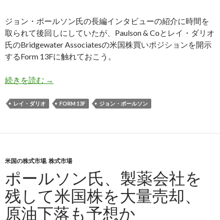
ジョン・ポールソン氏の長編インタビューの紹介に時間を
取られて後回しにしていたが、Paulson & Coとレイ・ダリオ
氏のBridgewater Associatesの米国株買いポジションを開示
するForm 13Fに触れておこう。
ダリオ氏、ポールソン氏、ともに米国株買い持ち
続きを読む
→
レイ・ダリオ
FORM 13F
ジョン・ポールソン
米国の株式市場
,
株式市場
ポールソン氏、製薬会社を
残して米国株を大量売却、
原油下落も予想か