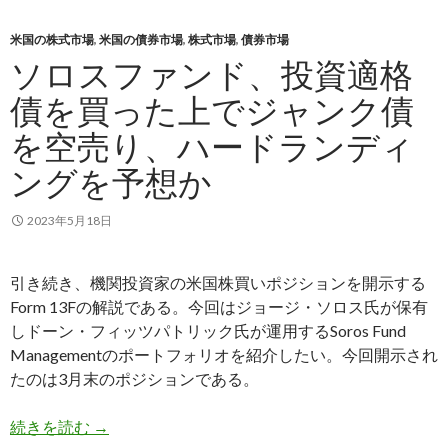
米国の株式市場
,
米国の債券市場
,
株式市場
,
債券市場
ソロスファンド、投資適格
債を買った上でジャンク債
を空売り、ハードランディ
ングを予想か
2023年5月18日
引き続き、機関投資家の米国株買いポジションを開示する
Form 13Fの解説である。今回はジョージ・ソロス氏が保有
しドーン・フィッツパトリック氏が運用するSoros Fund
Managementのポートフォリオを紹介したい。今回開示され
たのは3月末のポジションである。
ソロスファンド、投資適格債を買った上でジャン
続きを読む
→