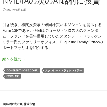
NVIDIAの次のAI銘柄に投資
2024年8月16日
引き続き、機関投資家の米国株買いポジションを開示する
Form 13Fである。今回はジョージ・ソロス氏のクォンタ
ム・ファンドを長年運用していたスタンレー・ドラッケン
ミラー氏のファミリーオフィス、Duquesne Family Officeの
ポートフォリオを紹介する。
ドラッケンミラー氏、米国株を大幅売却 個別株はN
続きを読む
→
COHERENT (NYSE:COHR)
スタンレー・ドラッケンミラー
FORM 13F
米国の株式市場
,
株式市場