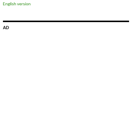
English version
ゲ
ー
シ
AD
ョ
ン