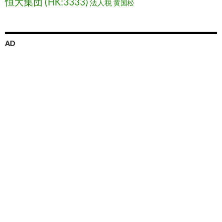
恒大集団 (HK:3333)
法人税
黄国松
AD