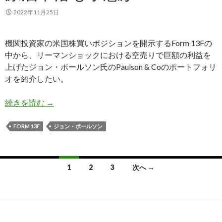
2022年11月25日
機関投資家の米国株買いポジションを開示するForm 13Fの
中から、リーマンショックにおける空売りで巨額の利益を
上げたジョン・ポールソン氏のPaulson & Coのポートフォリ
オを紹介したい。
ポールソン氏、製薬会社を残して米国株を大量売
続きを読む
→
FORM 13F
ジョン・ポールソン
投
1
2
3
次へ →
稿
ナ
ビ