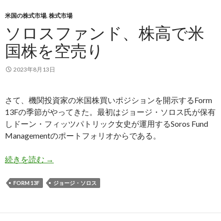
米国の株式市場
,
株式市場
ソロスファンド、株高で米
国株を空売り
2023年8月13日
さて、機関投資家の米国株買いポジションを開示するForm
13Fの季節がやってきた。最初はジョージ・ソロス氏が保有
しドーン・フィッツパトリック女史が運用するSoros Fund
Managementのポートフォリオからである。
ソロスファンド、株高で米国株を空売り
続きを読む
→
FORM 13F
ジョージ・ソロス