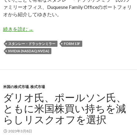
ァミリーオフィス、Duquesne Family Officeのポートフォリ
オから紹介してゆきたい。
ドラッケンミラー氏、NVIDIAを大幅買い増し 
続きを読む
→
スタンレー・ドラッケンミラー
FORM 13F
NVIDIA (NASDAQ:NVDA)
米国の株式市場
,
株式市場
ダリオ氏、ポールソン氏、
ともに米国株買い持ちを減
らしリスクオフを選択
2023年3月8日