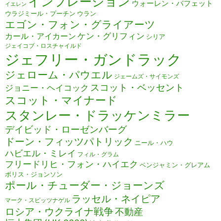
インフレーション
ウォーレン・バフェット
イエレン
ウラジミール・プーチン
ウラン
エゴン・フォン・グライアーツ
ケン・グリフィン
カール・アイカーン
シリア
ジェイコブ・ロスチャイルド
ジェフリー・ガンドラック
ジェローム・パウエル
ジェームズ・サイモンズ
スコット・ベッセント
ジョニー・ヘイコック
スコット・マイナード
スタンレー・ドラッケンミラー
デイビッド・ローゼンバーグ
ドーン・フィッツパトリック
ニール・ハウ
ハビエル・ミレイ
フィル・グラム
フリードリヒ・フォン・ハイエク
ベンジャミン・グレアム
ボリス・ジョンソン
ポール・チューダー・ジョーンズ
ラッセル・ネイピア
マーク・スピッツナゲル
ロシア・ウクライナ戦争
不動産