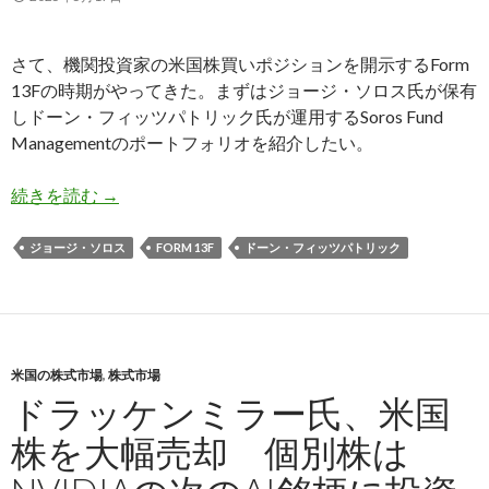
さて、機関投資家の米国株買いポジションを開示するForm
13Fの時期がやってきた。まずはジョージ・ソロス氏が保有
しドーン・フィッツパトリック氏が運用するSoros Fund
Managementのポートフォリオを紹介したい。
ソロスファンド、4月の株価急落前に米国債を購
続きを読む
→
ジョージ・ソロス
FORM 13F
ドーン・フィッツパトリック
米国の株式市場
,
株式市場
ドラッケンミラー氏、米国
株を大幅売却 個別株は