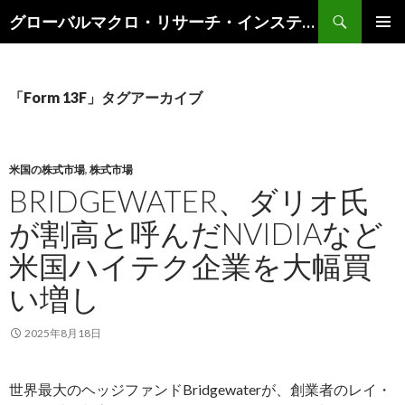
検
グローバルマクロ・リサーチ・インスティテュート
索
コ
メインメ
ン
ニュー
テ
ン
「Form 13F」タグアーカイブ
ツ
へ
ス
キ
米国の株式市場
,
株式市場
ッ
BRIDGEWATER、ダリオ氏
プ
が割高と呼んだNVIDIAなど
米国ハイテク企業を大幅買
い増し
2025年8月18日
世界最大のヘッジファンドBridgewaterが、創業者のレイ・