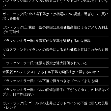
ガンドラック氏: アメリカの若者はもうビットコインの話をしていな
い
ガンドラック氏: 金相場下落は上げ相場の中の調整に過ぎない、買い
増しを推奨
ガンドラック氏: 株価下落の原因は原油価格高騰によるアメリカ利上
げの可能性
ドラッケンミラー氏: 投資家が失業率を監視するのは無駄
ソロスファンド: イランとの戦争による原油価格上昇はこれからも続
く
ドラッケンミラー氏: 逆張り投資は過大評価されている
米国版アベノミクスによるドル下落で銅価格は上昇するのか？
ドラッケンミラー氏: ドル下落で買うべきはゴールドよりも銅
ドラッケンミラー氏: ドルの価値は勝手に下がってゆく、AI銘柄はバ
ブル、日本株は買い
ガンドラック氏: ゴールドの上昇とビットコインの下落は新たな長期
トレンド