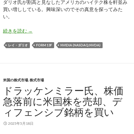
ダリオ氏が割高と見なしたアメリカのハイテク株を軒並み
買い増ししている。興味深いのでその真意を探ってみた
い。
Bridgewater、ダリオ氏が割高と呼んだNVI
続きを読む
→
レイ・ダリオ
FORM 13F
NVIDIA (NASDAQ:NVDA)
米国の株式市場
,
株式市場
ドラッケンミラー氏、株価
急落前に米国株を売却、デ
ィフェンシブ銘柄を買い
2025年5月18日