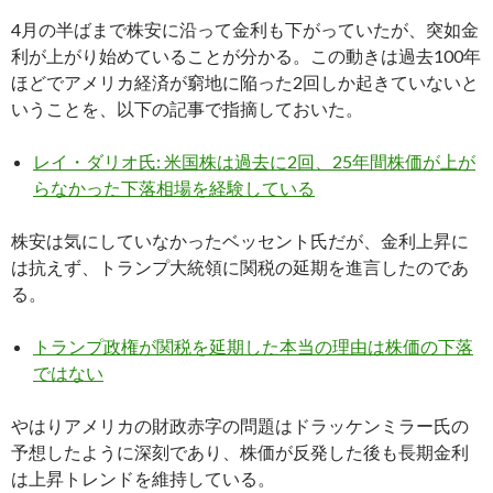
4月の半ばまで株安に沿って金利も下がっていたが、突如金
利が上がり始めていることが分かる。この動きは過去100年
ほどでアメリカ経済が窮地に陥った2回しか起きていないと
いうことを、以下の記事で指摘しておいた。
レイ・ダリオ氏: 米国株は過去に2回、25年間株価が上が
らなかった下落相場を経験している
株安は気にしていなかったベッセント氏だが、金利上昇に
は抗えず、トランプ大統領に関税の延期を進言したのであ
る。
トランプ政権が関税を延期した本当の理由は株価の下落
ではない
やはりアメリカの財政赤字の問題はドラッケンミラー氏の
予想したように深刻であり、株価が反発した後も長期金利
は上昇トレンドを維持している。