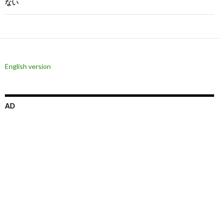
ない
ゲ
ー
シ
ョ
English version
ン
AD