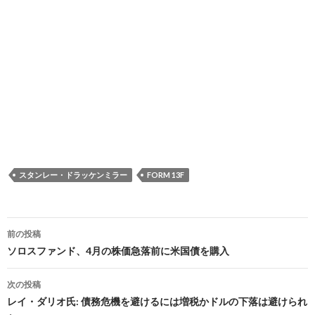
スタンレー・ドラッケンミラー
FORM 13F
投
前の投稿
稿
ソロスファンド、4月の株価急落前に米国債を購入
ナ
次の投稿
ビ
レイ・ダリオ氏: 債務危機を避けるには増税かドルの下落は避けられ