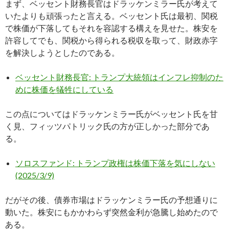
まず、ベッセント財務長官はドラッケンミラー氏が考えて
いたよりも頑張ったと言える。ベッセント氏は最初、関税
で株価が下落してもそれを容認する構えを見せた。株安を
許容してでも、関税から得られる税収を取って、財政赤字
を解決しようとしたのである。
ベッセント財務長官: トランプ大統領はインフレ抑制のた
めに株価を犠牲にしている
この点についてはドラッケンミラー氏がベッセント氏を甘
く見、フィッツパトリック氏の方が正しかった部分であ
る。
ソロスファンド: トランプ政権は株価下落を気にしない
(2025/3/9)
だがその後、債券市場はドラッケンミラー氏の予想通りに
動いた。株安にもかかわらず突然金利が急騰し始めたので
ある。