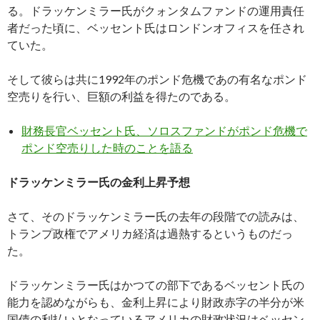
る。ドラッケンミラー氏がクォンタムファンドの運用責任
者だった頃に、ベッセント氏はロンドンオフィスを任され
ていた。
そして彼らは共に1992年のポンド危機であの有名なポンド
空売りを行い、巨額の利益を得たのである。
財務長官ベッセント氏、ソロスファンドがポンド危機で
ポンド空売りした時のことを語る
ドラッケンミラー氏の金利上昇予想
さて、そのドラッケンミラー氏の去年の段階での読みは、
トランプ政権でアメリカ経済は過熱するというものだっ
た。
ドラッケンミラー氏はかつての部下であるベッセント氏の
能力を認めながらも、金利上昇により財政赤字の半分が米
国債の利払いとなっているアメリカの財政状況はベッセン