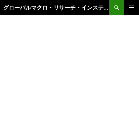
検
グローバルマクロ・リサーチ・インスティテュート
索
コ
メインメ
ン
ニュー
テ
ン
ツ
へ
ス
キ
ッ
プ