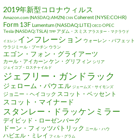
2019年新型コロナウィルス
Coherent (NYSE:COHR)
Amazon.com (NASDAQ:AMZN)
CNN
Form 13F
Lumentum (NASDAQ:LITE)
OPEC
OECD
Tesla (NASDAQ:TSLA)
アダム・スミス
TPP
アラスター・マクラウド
インフレーション
ウォーレン・バフェット
イエレン
ウラジミール・プーチン
ウラン
エゴン・フォン・グライアーツ
ケン・グリフィン
カール・アイカーン
シリア
ジェイコブ・ロスチャイルド
ジェフリー・ガンドラック
ジェローム・パウエル
ジェームズ・サイモンズ
スコット・ベッセント
ジョニー・ヘイコック
スコット・マイナード
スタンレー・ドラッケンミラー
デイビッド・ローゼンバーグ
ドーン・フィッツパトリック
ニール・ハウ
ハビエル・ミレイ
フィル・グラム