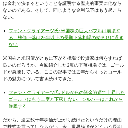
は金利で決まるということを証明する歴史的事実に他なら
ないのである。そして、同じような金利低下はもう起こら
ない。
フォン・グライアーツ氏: 米国株の巨大バブルは崩壊す
る、株価下落は25年以上の長期下落相場の始まりに過ぎ
ない
米国株と米国債がともに下がる相場で投資家は何をすれば
良いのだろうか。今回紹介した2度の下落相場では、ゴール
ドが急騰している。ここの記事では去年からずっとゴール
ドの魅力について書き続けてきた。
フォン・グライアーツ氏: ドルからの資金逃避で上昇した
ゴールドはもう二度と下落しない、シルバーはこれから
暴騰する
だから、過去数十年株価が上がり続けたというだけの理由
で株式を買ってはならない。今、世界経済がどういう長期