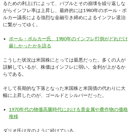
るための利上げによって、バブルとその崩壊を繰り返しな
がらインフレ率は上昇し、最終的には1980年のポール・ボ
ルカー議長による強烈な金融引き締めによるインフレ退治
に繋がってゆく。
ポール・ボルカー氏、1980年のインフレ打倒がどれだけ
厳しかったかを語る
こうした状況は米国株にとっては最悪だった。多くの人が
誤解しているが、株価はインフレに弱い。金利が上がるか
らである。
そして長期的な下落となった米国株と米国債の代わりに大
幅に上昇したのが、ゴールドとシルバーだった。
1970年代の物価高騰時代における貴金属や農作物の価格
推移
ダリオ氏は次のように続けている。