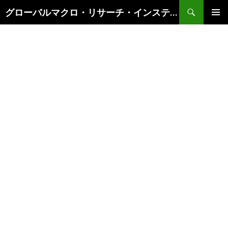
検
グローバルマクロ・リサーチ・インスティテュート
索
コ
メインメ
ン
ニュー
テ
ン
ツ
へ
ス
キ
ッ
プ