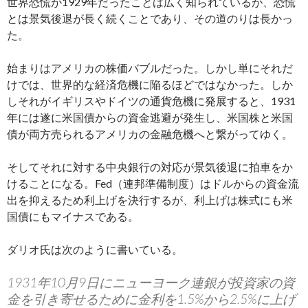
世界恐慌が1929年だったことは広く知られているが、恐慌
とは景気後退が長く続くことであり、その道のりは長かっ
た。
始まりはアメリカの株価バブルだった。しかし単にそれだ
けでは、世界的な経済危機に陥るほどではなかった。しか
しそれがイギリスやドイツの通貨危機に発展すると、1931
年には遂に米国債からの資金逃避が発生し、米国株と米国
債が両方売られるアメリカの金融危機へと繋がってゆく。
そしてそれに対する中央銀行の対応が景気後退に拍車をか
けることになる。Fed（連邦準備制度）はドルからの資金流
出を抑えるため利上げを決行するが、利上げは株式にも米
国債にもマイナスである。
ダリオ氏は次のように書いている。
1931年10月9日にニューヨーク連銀が投資家の資
金を引き寄せるために金利を1.5%から2.5%に上げ