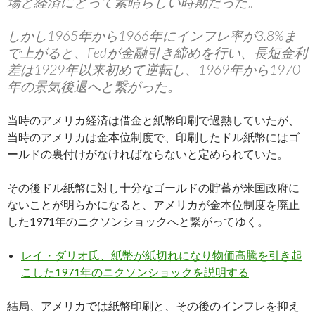
場と経済にとって素晴らしい時期だった。
しかし1965年から1966年にインフレ率が3.8%ま
で上がると、Fedが金融引き締めを行い、長短金利
差は1929年以来初めて逆転し、1969年から1970
年の景気後退へと繋がった。
当時のアメリカ経済は借金と紙幣印刷で過熱していたが、
当時のアメリカは金本位制度で、印刷したドル紙幣にはゴ
ールドの裏付けがなければならないと定められていた。
その後ドル紙幣に対し十分なゴールドの貯蓄が米国政府に
ないことが明らかになると、アメリカが金本位制度を廃止
した1971年のニクソンショックへと繋がってゆく。
レイ・ダリオ氏、紙幣が紙切れになり物価高騰を引き起
こした1971年のニクソンショックを説明する
結局、アメリカでは紙幣印刷と、その後のインフレを抑え