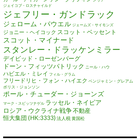
ジェイコブ・ロスチャイルド
ジェフリー・ガンドラック
ジェローム・パウエル
ジェームズ・サイモンズ
スコット・ベッセント
ジョニー・ヘイコック
スコット・マイナード
スタンレー・ドラッケンミラー
デイビッド・ローゼンバーグ
ドーン・フィッツパトリック
ニール・ハウ
ハビエル・ミレイ
フィル・グラム
フリードリヒ・フォン・ハイエク
ベンジャミン・グレアム
ボリス・ジョンソン
ポール・チューダー・ジョーンズ
ラッセル・ネイピア
マーク・スピッツナゲル
ロシア・ウクライナ戦争
不動産
恒大集団 (HK:3333)
法人税
黄国松