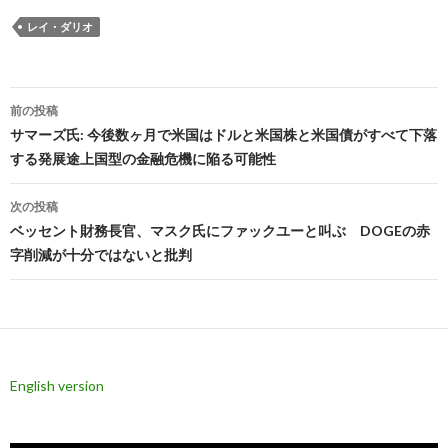
レイ・ダリオ
投
前の投稿
稿
サマーズ氏: 今後数ヶ月で米国はドルと米国株と米国債がすべて下落
する発展途上国型の金融危機に陥る可能性
ナ
ビ
次の投稿
ベッセント財務長官、マスク氏にファックユーと叫ぶ DOGEの赤
ゲ
字削減が十分ではないと批判
ー
シ
ョ
ン
English version