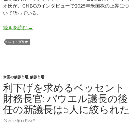
オ氏が、CNBCのインタビューで2025年米国株の上昇につ
いて語っている。
レイ・ダリオ氏: 米国株はバブルだ
続きを読む
→
レイ・ダリオ
米国の債券市場
,
債券市場
利下げを求めるベッセント
財務長官: パウエル議長の後
任の新議長は5人に絞られた
2025年11月23日