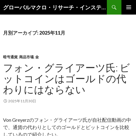
検
グローバルマクロ・リサーチ・インスティテュート
索
コ
メインメ
ン
ニュー
テ
ン
月別アーカイブ: 2025年11月
ツ
へ
ス
キ
暗号通貨
,
商品市場
,
金
ッ
フォン・グライアーツ氏: ビ
プ
ットコインはゴールドの代
わりにはならない
2025年11月30日
Von Greyerzのフォン・グライアーツ氏が自社配信動画の中
で、通貨の代わりとしてのゴールドとビットコインを比較
しているので紹介したい。