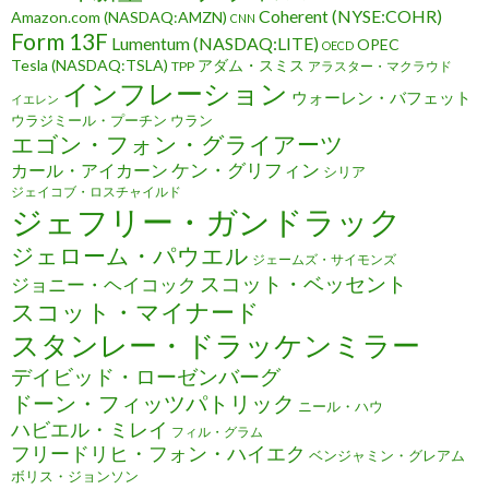
Coherent (NYSE:COHR)
Amazon.com (NASDAQ:AMZN)
CNN
Form 13F
Lumentum (NASDAQ:LITE)
OPEC
OECD
Tesla (NASDAQ:TSLA)
アダム・スミス
TPP
アラスター・マクラウド
インフレーション
ウォーレン・バフェット
イエレン
ウラジミール・プーチン
ウラン
エゴン・フォン・グライアーツ
ケン・グリフィン
カール・アイカーン
シリア
ジェイコブ・ロスチャイルド
ジェフリー・ガンドラック
ジェローム・パウエル
ジェームズ・サイモンズ
スコット・ベッセント
ジョニー・ヘイコック
スコット・マイナード
スタンレー・ドラッケンミラー
デイビッド・ローゼンバーグ
ドーン・フィッツパトリック
ニール・ハウ
ハビエル・ミレイ
フィル・グラム
フリードリヒ・フォン・ハイエク
ベンジャミン・グレアム
ボリス・ジョンソン