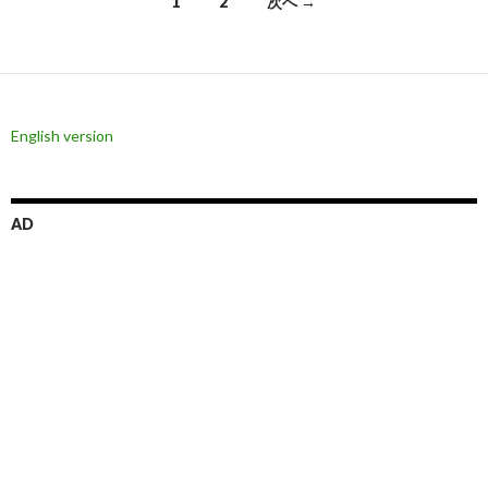
投
1
2
次へ →
稿
ナ
ビ
English version
ゲ
ー
シ
AD
ョ
ン