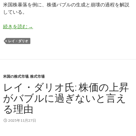
米国株暴落を例に、株価バブルの生成と崩壊の過程を解説
している。
レイ・ダリオ氏: 1929年に米国株が暴落して世
続きを読む
→
レイ・ダリオ
米国の株式市場
,
株式市場
レイ・ダリオ氏: 株価の上昇
がバブルに過ぎないと言え
る理由
2025年11月27日