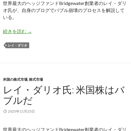
世界最大のヘッジファンドBridgewater創業者のレイ・ダリ
オ氏が、自身のブログでバブル崩壊のプロセスを解説して
いる。
レイ・ダリオ氏: 株価の上昇がバブルに過ぎない
続きを読む
→
レイ・ダリオ
米国の株式市場
,
株式市場
レイ・ダリオ氏: 米国株はバ
ブルだ
2025年11月25日
世界最大のヘッジファンドBridgewater創業者のレイ・ダリ