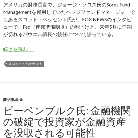
アメリカの財務長官で、ジョージ・ソロス氏のSoros Fund
Managementを運用していたヘッジファンドマネージャーで
もあるスコット・ベッセント氏が、FOX NEWSのインタビ
ューで、Fed（連邦準備制度）の利下げと、来年5月に任期
が切れるパウエル議長の後任について語っている。
利下げを求めるベッセント財務長官: パウエル議
続きを読む
→
スコット・ベッセント
商品市場
,
金
ピーペンブルク氏: 金融機関
の破綻で投資家が金融資産
を没収される可能性