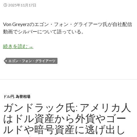
2025年11月17日
Von Greyerzのエゴン・フォン・グライアーツ氏が自社配信
動画でシルバーについて語っている。
フォン・グライアーツ氏: 銀価格は50ドルのラ
続きを読む
→
エゴン・フォン・グライアーツ
ドル円
,
為替相場
ガンドラック氏: アメリカ人
はドル資産から外貨やゴー
ルドや暗号資産に逃げ出し