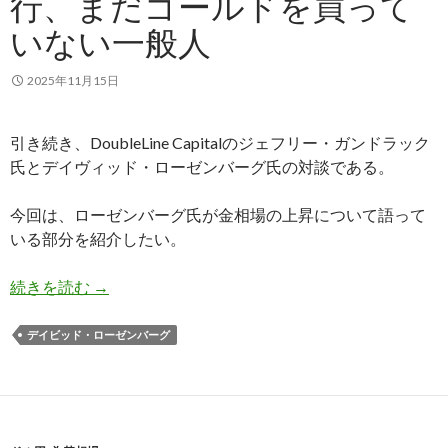
行、まだゴールドを買って
いない一般人
2025年11月15日
引き続き、DoubleLine Capitalのジェフリー・ガンドラック
氏とデイヴィッド・ローゼンバーグ氏の対談である。
今回は、ローゼンバーグ氏が金相場の上昇について語って
いる部分を紹介したい。
ローゼンバーグ氏: 金価格の長期的上昇を支える
続きを読む
→
デイビッド・ローゼンバーグ