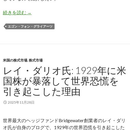
フォン・グライアーツ氏: ビットコインはゴール
続きを読む
→
エゴン・フォン・グライアーツ
米国の株式市場
,
株式市場
レイ・ダリオ氏: 1929年に米
国株が暴落して世界恐慌を
引き起こした理由
2025年11月28日
世界最大のヘッジファンドBridgewater創業者のレイ・ダリ
オ氏が自身のブログで、1929年の世界恐慌を引き起こした