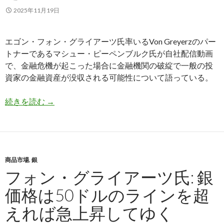
2025年11月19日
エゴン・フォン・グライアーツ氏率いるVon Greyerzのパー
トナーであるマシュー・ピーペンブルク氏が自社配信動画
で、金融危機が起こった場合に金融機関の破綻で一般の投
資家の金融資産が没収される可能性について語っている。
ピーペンブルク氏: 金融機関の破綻で投資家が金
続きを読む
→
商品市場
,
銀
フォン・グライアーツ氏: 銀
価格は50ドルのラインを超
えれば急上昇してゆく