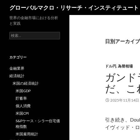
検
グローバルマクロ・リサーチ・インスティテュート
索
世界の金融市場における分析
と実践
検
索:
日別アーカイブ: 
カテゴリー
ドル円
,
為替相場
金融業界
ガンド
経済統計
米国の経済統計
だ、こ
米国GDP
貯蓄率
2025年11月14日
個人消費
米国CPI
引き続き、Doub
S&Pケース・シラー住宅価
格指数
イヴィッド・ロ
米国雇用統計