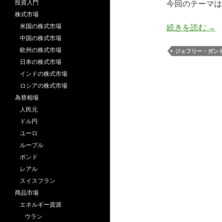
投資入門
今回のテーマは
株式市場
ガン
米国の株式市場
続きを読む
→
中国の株式市場
欧州の株式市場
ジェフリー・ガン
日本の株式市場
インドの株式市場
ロシアの株式市場
為替相場
人民元
ドル円
ユーロ
ルーブル
ポンド
レアル
スイスフラン
商品市場
エネルギー資源
ウラン