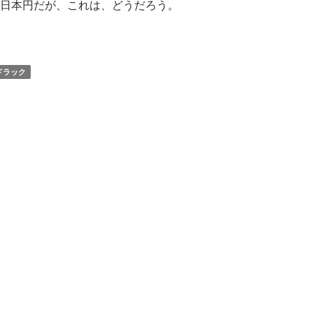
日本円だが、これは、どうだろう。
ドラック氏: 日本円は割安だ、これから上昇する
ドラック