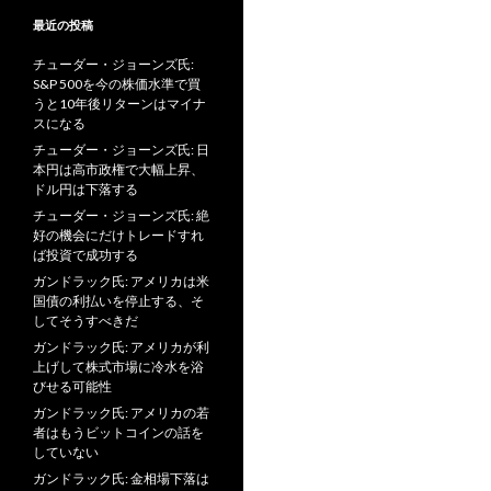
最近の投稿
チューダー・ジョーンズ氏:
S&P 500を今の株価水準で買
うと10年後リターンはマイナ
スになる
チューダー・ジョーンズ氏: 日
本円は高市政権で大幅上昇、
ドル円は下落する
チューダー・ジョーンズ氏: 絶
好の機会にだけトレードすれ
ば投資で成功する
ガンドラック氏: アメリカは米
国債の利払いを停止する、そ
してそうすべきだ
ガンドラック氏: アメリカが利
上げして株式市場に冷水を浴
びせる可能性
ガンドラック氏: アメリカの若
者はもうビットコインの話を
していない
ガンドラック氏: 金相場下落は