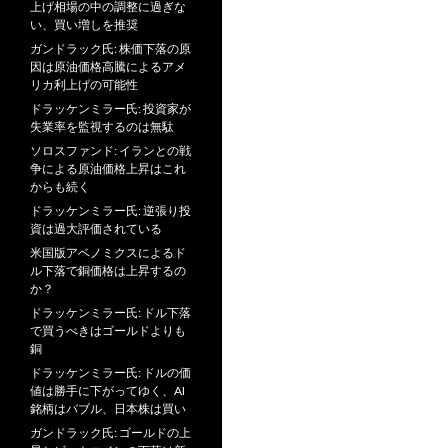
上げ相場の中の調整に過ぎな
い、買い増しを推奨
ガンドラック氏: 株価下落の原
因は原油価格高騰によるアメ
リカ利上げの可能性
ドラッケンミラー氏: 投資家が
失業率を監視するのは無駄
ソロスファンド: イランとの戦
争による原油価格上昇はこれ
からも続く
ドラッケンミラー氏: 逆張り投
資は過大評価されている
米国版アベノミクスによるド
ル下落で銅価格は上昇するの
か？
ドラッケンミラー氏: ドル下落
で買うべきはゴールドよりも
銅
ドラッケンミラー氏: ドルの価
値は勝手に下がってゆく、AI
銘柄はバブル、日本株は買い
ガンドラック氏: ゴールドの上