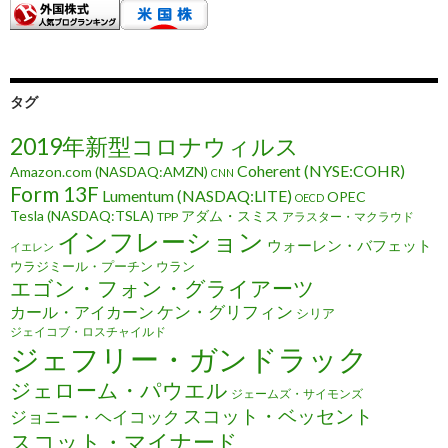
タグ
2019年新型コロナウィルス
Coherent (NYSE:COHR)
Amazon.com (NASDAQ:AMZN)
CNN
Form 13F
Lumentum (NASDAQ:LITE)
OPEC
OECD
Tesla (NASDAQ:TSLA)
アダム・スミス
TPP
アラスター・マクラウド
インフレーション
ウォーレン・バフェット
イエレン
ウラジミール・プーチン
ウラン
エゴン・フォン・グライアーツ
ケン・グリフィン
カール・アイカーン
シリア
ジェイコブ・ロスチャイルド
ジェフリー・ガンドラック
ジェローム・パウエル
ジェームズ・サイモンズ
スコット・ベッセント
ジョニー・ヘイコック
スコット・マイナード