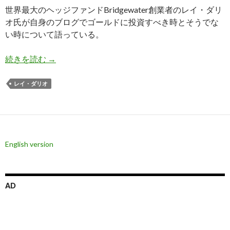
世界最大のヘッジファンドBridgewater創業者のレイ・ダリ
オ氏が自身のブログでゴールドに投資すべき時とそうでな
い時について語っている。
レイ・ダリオ氏: 金投資の平均リターンは1.2
続きを読む
→
レイ・ダリオ
English version
AD