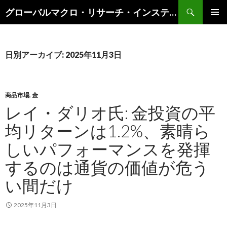
検
グローバルマクロ・リサーチ・インスティテュート
索
コ
メインメ
ン
ニュー
テ
ン
日別アーカイブ: 2025年11月3日
ツ
へ
ス
キ
商品市場
,
金
ッ
レイ・ダリオ氏: 金投資の平
プ
均リターンは1.2%、素晴ら
しいパフォーマンスを発揮
するのは通貨の価値が危う
い間だけ
2025年11月3日