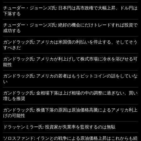
チューダー・ジョーンズ氏: 日本円は高市政権で大幅上昇、ドル円は
下落する
チューダー・ジョーンズ氏: 絶好の機会にだけトレードすれば投資で
成功する
ガンドラック氏: アメリカは米国債の利払いを停止する、そしてそう
すべきだ
ガンドラック氏: アメリカが利上げして株式市場に冷水を浴びせる可
能性
ガンドラック氏: アメリカの若者はもうビットコインの話をしていな
い
ガンドラック氏: 金相場下落は上げ相場の中の調整に過ぎない、買い
増しを推奨
ガンドラック氏: 株価下落の原因は原油価格高騰によるアメリカ利上
げの可能性
ドラッケンミラー氏: 投資家が失業率を監視するのは無駄
ソロスファンド: イランとの戦争による原油価格上昇はこれからも続