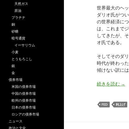
天然ガス
世界最大のヘッ
原油
ダリオ氏がつい
プラチナ
の世界経済につ
銅
は、これまでジ
砂糖
してきたが、そ
暗号通貨
オ氏である。
イーサリウム
小麦
そしてそのダリ
とうもろこし
時代が終わった
銀
傾けない訳には
金
債券市場
世
続きを読む
→
米国の債券市場
中国の債券市場
欧州の債券市場
FED
利上げ
日本の債券市場
ロシアの債券市場
ニュース
政治と文化