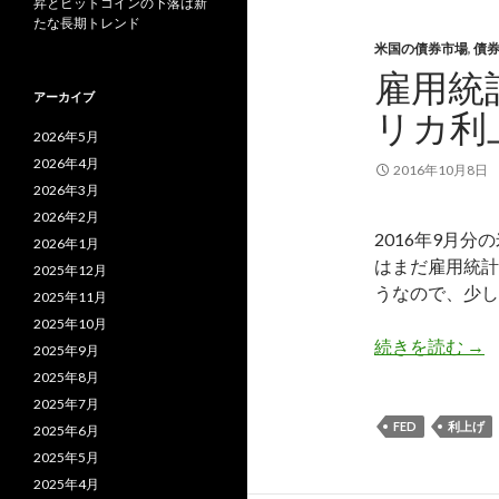
昇とビットコインの下落は新
たな長期トレンド
米国の債券市場
,
債
雇用統
アーカイブ
リカ利
2026年5月
2026年4月
2016年10月8日
2026年3月
2026年2月
2016年9月
2026年1月
はまだ雇用統計
2025年12月
うなので、少し
2025年11月
2025年10月
雇
続きを読む
→
2025年9月
2025年8月
2025年7月
FED
利上げ
2025年6月
2025年5月
2025年4月