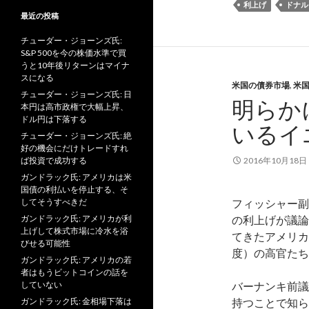
利上げ
ドナル
最近の投稿
チューダー・ジョーンズ氏:
S&P 500を今の株価水準で買
うと10年後リターンはマイナ
スになる
米国の債券市場
,
米
チューダー・ジョーンズ氏: 日
明らか
本円は高市政権で大幅上昇、
ドル円は下落する
いるイ
チューダー・ジョーンズ氏: 絶
好の機会にだけトレードすれ
ば投資で成功する
2016年10月18日
ガンドラック氏: アメリカは米
国債の利払いを停止する、そ
してそうすべきだ
フィッシャー副
ガンドラック氏: アメリカが利
の利上げが議論
上げして株式市場に冷水を浴
てきたアメリカ
びせる可能性
度）の高官たち
ガンドラック氏: アメリカの若
者はもうビットコインの話を
していない
バーナンキ前議
ガンドラック氏: 金相場下落は
持つことで知ら