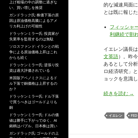
上げ相場の中の調整に過ぎな
的な減速局面に
い、買い増しを推奨
とは既に報じた
ガンドラック氏: 株価下落の原
因は原油価格高騰によるアメ
リカ利上げの可能性
フィッシャ
ドラッケンミラー氏: 投資家が
利継続で割
失業率を監視するのは無駄
ソロスファンド: イランとの戦
イエレン議長は
争による原油価格上昇はこれ
文英語
）。昨今
からも続く
あるとして分析
ドラッケンミラー氏: 逆張り投
資は過大評価されている
ロ経済研究」と
米国版アベノミクスによるド
ョックを意識し
ル下落で銅価格は上昇するの
か？
明
続きを読む
→
ドラッケンミラー氏: ドル下落
で買うべきはゴールドよりも
銅
ドラッケンミラー氏: ドルの価
イエレン
FED
値は勝手に下がってゆく、AI
銘柄はバブル、日本株は買い
ガンドラック氏: ゴールドの上