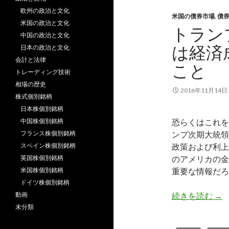
欧州の政治と文化
米国の債券市場
,
債
米国の政治と文化
トラン
中国の政治と文化
は経済
日本の政治と文化
会計と法律
こと
トレーディング技術
相場の歴史
2016年11月14日
株式個別銘柄
日本株個別銘柄
中国株個別銘柄
恐らくはこれを
フランス株個別銘柄
ンプ次期大統領
スペイン株個別銘柄
政策および利上
英国株個別銘柄
のアメリカの金
米国株個別銘柄
重要な情報だろ
ドイツ株個別銘柄
ト
動画
続きを読む
→
未分類