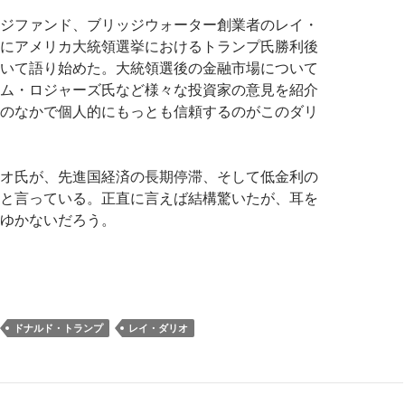
ジファンド、ブリッジウォーター創業者のレイ・
にアメリカ大統領選挙におけるトランプ氏勝利後
いて語り始めた。大統領選後の金融市場について
ム・ロジャーズ氏など様々な投資家の意見を紹介
のなかで個人的にもっとも信頼するのがこのダリ
オ氏が、先進国経済の長期停滞、そして低金利の
と言っている。正直に言えば結構驚いたが、耳を
ゆかないだろう。
界最大のヘッジファンド: 長期停滞と低金利とグローバリズムは
ドナルド・トランプ
レイ・ダリオ