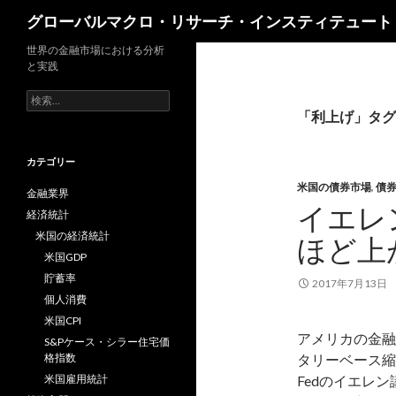
検
グローバルマクロ・リサーチ・インスティテュート
索
世界の金融市場における分析
と実践
検
索:
「利上げ」タグ
カテゴリー
米国の債券市場
,
債
金融業界
イエレ
経済統計
米国の経済統計
ほど上
米国GDP
貯蓄率
2017年7月13日
個人消費
米国CPI
アメリカの金融
S&Pケース・シラー住宅価
格指数
タリーベース縮
米国雇用統計
Fedのイエレ