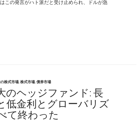
はこの発言がハト派だと受け止められ、ドルが急
レン議長: 政策金利はそれほど上がる必要はない
国の株式市場
,
株式市場
,
債券市場
大のヘッジファンド: 長
と低金利とグローバリズ
べて終わった