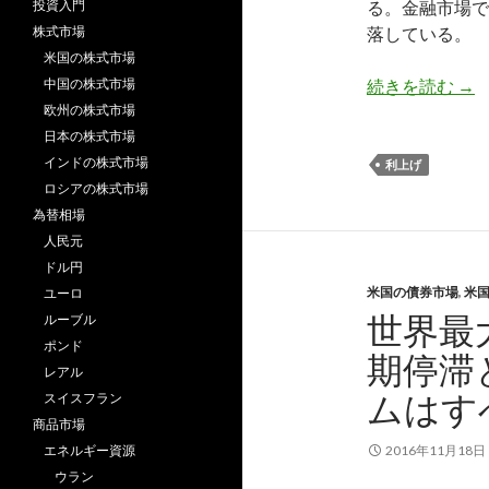
投資入門
る。金融市場で
株式市場
落している。
米国の株式市場
イエ
中国の株式市場
続きを読む
→
欧州の株式市場
日本の株式市場
インドの株式市場
利上げ
ロシアの株式市場
為替相場
人民元
ドル円
米国の債券市場
,
米
ユーロ
世界最
ルーブル
ポンド
期停滞
レアル
ムはす
スイスフラン
商品市場
エネルギー資源
2016年11月18日
ウラン