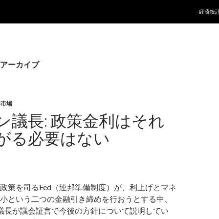
コンテ
経済統
アーカイブ
券市場
ン議長: 政策金利はそれ
がる必要はない
政策を司るFed（連邦準備制度）が、利上げとマネ
小という二つの金融引き締めを行おうとする中、
ン議長が議会証言で今後の方針について説明してい