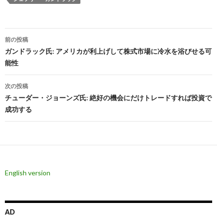
投
前の投稿
稿
ガンドラック氏: アメリカが利上げして株式市場に冷水を浴びせる可
能性
ナ
ビ
次の投稿
チューダー・ジョーンズ氏: 絶好の機会にだけトレードすれば投資で
ゲ
成功する
ー
シ
ョ
ン
English version
AD