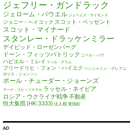
ジェフリー・ガンドラック
ジェローム・パウエル
ジェームズ・サイモンズ
スコット・ベッセント
ジョニー・ヘイコック
スコット・マイナード
スタンレー・ドラッケンミラー
デイビッド・ローゼンバーグ
ドーン・フィッツパトリック
ニール・ハウ
ハビエル・ミレイ
フィル・グラム
フリードリヒ・フォン・ハイエク
ベンジャミン・グレアム
ボリス・ジョンソン
ポール・チューダー・ジョーンズ
ラッセル・ネイピア
マーク・スピッツナゲル
ロシア・ウクライナ戦争
不動産
恒大集団 (HK:3333)
法人税
黄国松
AD