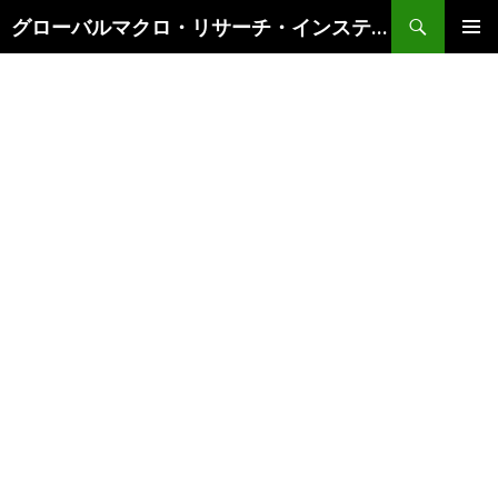
検
グローバルマクロ・リサーチ・インスティテュート
索
コ
メインメ
ン
ニュー
テ
ン
ツ
へ
ス
キ
ッ
プ