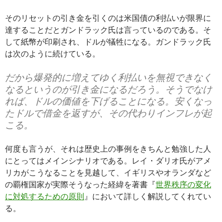
そのリセットの引き金を引くのは米国債の利払いが限界に
達することだとガンドラック氏は言っているのである。そ
して紙幣が印刷され、ドルが犠牲になる。ガンドラック氏
は次のように続けている。
だから爆発的に増えてゆく利払いを無視できなく
なるというのが引き金になるだろう。そうでなけ
れば、ドルの価値を下げることになる。安くなっ
たドルで借金を返すが、その代わりインフレが起
こる。
何度も言うが、それは歴史上の事例をきちんと勉強した人
にとってはメインシナリオである。レイ・ダリオ氏がアメ
リカがこうなることを見越して、イギリスやオランダなど
の覇権国家が実際そうなった経緯を著書『
世界秩序の変化
に対処するための原則
』において詳しく解説してくれてい
る。