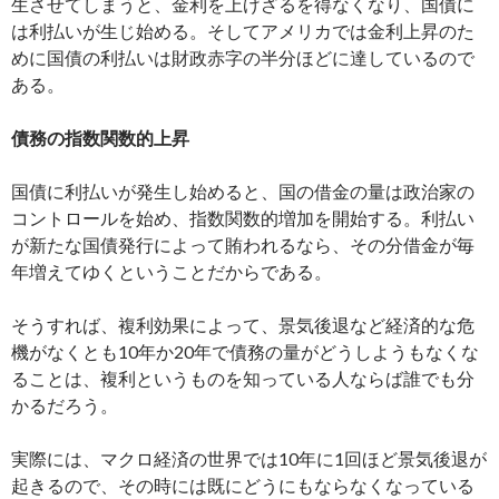
生させてしまうと、金利を上げざるを得なくなり、国債に
は利払いが生じ始める。そしてアメリカでは金利上昇のた
めに国債の利払いは財政赤字の半分ほどに達しているので
ある。
債務の指数関数的上昇
国債に利払いが発生し始めると、国の借金の量は政治家の
コントロールを始め、指数関数的増加を開始する。利払い
が新たな国債発行によって賄われるなら、その分借金が毎
年増えてゆくということだからである。
そうすれば、複利効果によって、景気後退など経済的な危
機がなくとも10年か20年で債務の量がどうしようもなくな
ることは、複利というものを知っている人ならば誰でも分
かるだろう。
実際には、マクロ経済の世界では10年に1回ほど景気後退が
起きるので、その時には既にどうにもならなくなっている