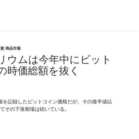
期金利低下でインフレバブル拡大、暗号通貨上昇へ
通貨
,
商品市場
リウムは今年中にビット
の時価総額を抜く
値を記録したビットコイン価格だが、その後半値以
てその下落相場は続いている。
ーサリウムは今年中にビットコインの時価総額を抜く