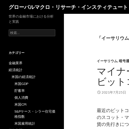
検
グローバルマクロ・リサーチ・インスティテュート
索
世界の金融市場における分析
と実践
検
索:
「イーサリウム
カテゴリー
イーサリウム
,
暗号
金融業界
マイナ
経済統計
米国の経済統計
ビット
米国GDP
貯蓄率
2021年7月25日
個人消費
米国CPI
最近のビットコイン
S&Pケース・シラー住宅価
格指数
のスコット・マ
米国雇用統計
貨の先行きにつ