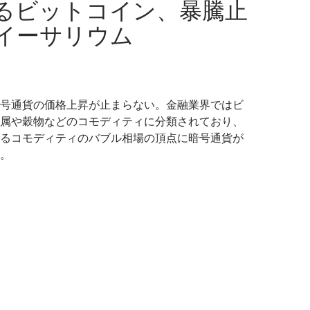
るビットコイン、暴騰止
イーサリウム
号通貨の価格上昇が止まらない。金融業界ではビ
属や穀物などのコモディティに分類されており、
るコモディティのバブル相場の頂点に暗号通貨が
。
滞するビットコイン、暴騰止まらぬイーサリウム