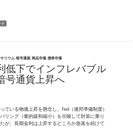
イナード氏: イーサリウムはビットコインより良さそう
ード
ーサリウム
,
暗号通貨
,
商品市場
,
債券市場
利低下でインフレバブル
暗号通貨上昇へ
っている物価上昇を懸念し、Fed（連邦準備制度）
パリング（量的緩和縮小）を示唆して対策に乗り
たが、長期金利は上昇するどころか急落を続けて