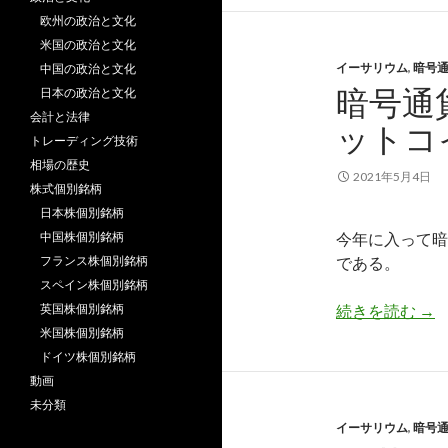
欧州の政治と文化
米国の政治と文化
イーサリウム
,
暗号
中国の政治と文化
暗号通
日本の政治と文化
会計と法律
ットコ
トレーディング技術
相場の歴史
2021年5月4日
株式個別銘柄
日本株個別銘柄
中国株個別銘柄
今年に入って暗
フランス株個別銘柄
である。
スペイン株個別銘柄
暗
英国株個別銘柄
続きを読む
→
米国株個別銘柄
ドイツ株個別銘柄
動画
未分類
イーサリウム
,
暗号