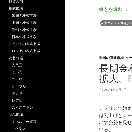
投資入門
マ
株式市場
続きを読む
→
米国の株式市場
中国の株式市場
スコット・マイナ
欧州の株式市場
日本の株式市場
インドの株式市場
ロシアの株式市場
米国の債券市場
,
イ
為替相場
長期金
人民元
ドル円
拡大、
ユーロ
ルーブル
2021年7月8日
ポンド
レアル
スイスフラン
アメリカで始ま
商品市場
は利上げとテー
エネルギー資源
出す姿勢を見せ
ウラン
いる。