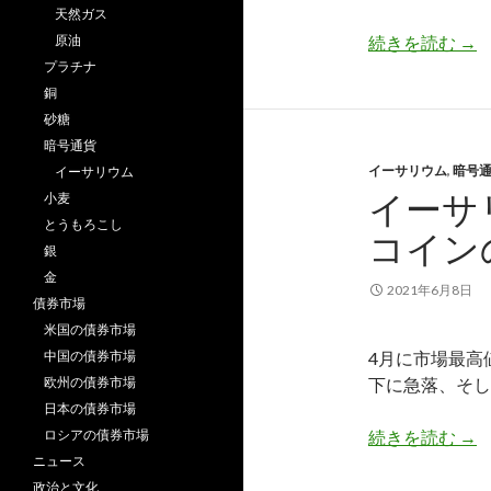
天然ガス
長
原油
続きを読む
→
プラチナ
銅
砂糖
暗号通貨
イーサリウム
,
暗号
イーサリウム
イーサ
小麦
とうもろこし
コイン
銀
金
2021年6月8日
債券市場
米国の債券市場
中国の債券市場
4月に市場最高
欧州の債券市場
下に急落、そし
日本の債券市場
イ
ロシアの債券市場
続きを読む
→
ニュース
政治と文化