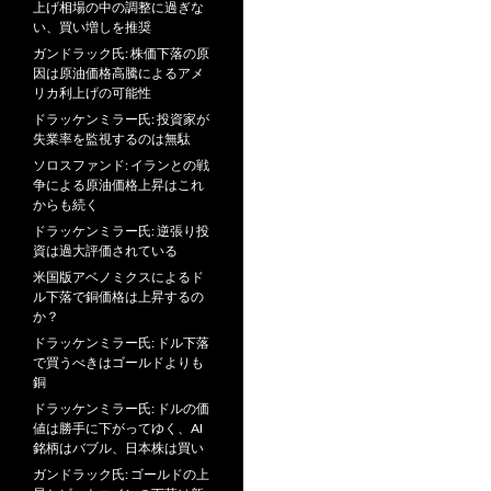
上げ相場の中の調整に過ぎな
い、買い増しを推奨
ガンドラック氏: 株価下落の原
因は原油価格高騰によるアメ
リカ利上げの可能性
ドラッケンミラー氏: 投資家が
失業率を監視するのは無駄
ソロスファンド: イランとの戦
争による原油価格上昇はこれ
からも続く
ドラッケンミラー氏: 逆張り投
資は過大評価されている
米国版アベノミクスによるド
ル下落で銅価格は上昇するの
か？
ドラッケンミラー氏: ドル下落
で買うべきはゴールドよりも
銅
ドラッケンミラー氏: ドルの価
値は勝手に下がってゆく、AI
銘柄はバブル、日本株は買い
ガンドラック氏: ゴールドの上