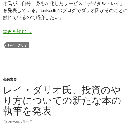
オ氏が、自分自身をAI化したサービス「デジタル・レイ」
を発表している。LinkedInのブログでダリオ氏がそのことに
触れているので紹介したい。
レイ・ダリオ氏、自分のAI「デジタル・レイ」を
続きを読む
→
レイ・ダリオ
金融業界
レイ・ダリオ氏、投資のや
り方についての新たな本の
執筆を発表
2025年8月22日