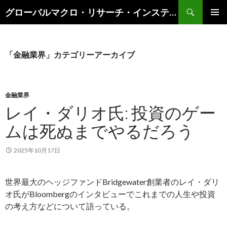
検
グローバルマクロ・リサーチ・インスティテュート
索
コ
メインメ
ン
ニュー
テ
ン
「金融業界」カテゴリーアーカイブ
ツ
へ
ス
キ
金融業界
ッ
レイ・ダリオ氏: 投資のゲー
プ
ムは死ぬまでやるだろう
2025年10月17日
世界最大のヘッジファンドBridgewater創業者のレイ・ダリ
オ氏がBloombergのインタビューでこれまでの人生や投資
の考え方などについて語っている。