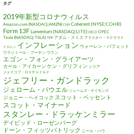
タグ
2019年新型コロナウィルス
Coherent (NYSE:COHR)
Amazon.com (NASDAQ:AMZN)
CNN
Form 13F
Lumentum (NASDAQ:LITE)
OPEC
OECD
Tesla (NASDAQ:TSLA)
アダム・スミス
TPP
アラスター・マクラウド
インフレーション
ウォーレン・バフェット
イエレン
ウラジミール・プーチン
ウラン
エゴン・フォン・グライアーツ
ケン・グリフィン
カール・アイカーン
シリア
ジェイコブ・ロスチャイルド
ジェフリー・ガンドラック
ジェローム・パウエル
ジェームズ・サイモンズ
スコット・ベッセント
ジョニー・ヘイコック
スコット・マイナード
スタンレー・ドラッケンミラー
デイビッド・ローゼンバーグ
ドーン・フィッツパトリック
ニール・ハウ