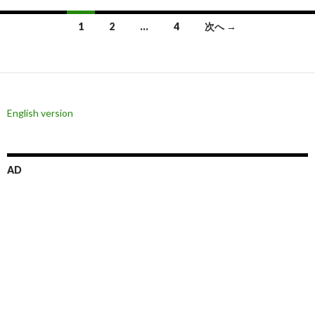
投
1
2
…
4
次へ →
稿
ナ
ビ
English version
ゲ
ー
シ
AD
ョ
ン