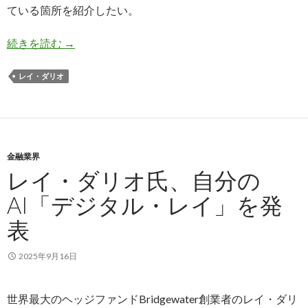
ている箇所を紹介したい。
レイ・ダリオ氏: 若い頃の仕事は給料で選ぶな
続きを読む
→
レイ・ダリオ
金融業界
レイ・ダリオ氏、自分の
AI「デジタル・レイ」を発
表
2025年9月16日
世界最大のヘッジファンドBridgewater創業者のレイ・ダリ