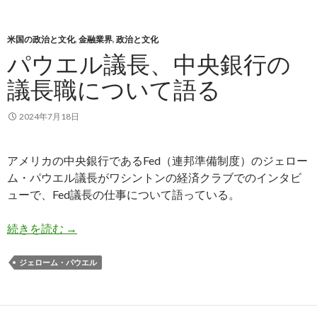
米国の政治と文化
,
金融業界
,
政治と文化
パウエル議長、中央銀行の
議長職について語る
2024年7月18日
アメリカの中央銀行であるFed（連邦準備制度）のジェロー
ム・パウエル議長がワシントンの経済クラブでのインタビ
ューで、Fed議長の仕事について語っている。
パウエル議長、中央銀行の議長職について語る
続きを読む
→
ジェローム・パウエル