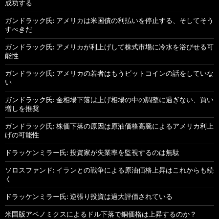
成功する
ガンドラック氏: アメリカは米国債の利払いを停止する、そしてそう
すべきだ
ガンドラック氏: アメリカが利上げして株式市場に冷水を浴びせる可
能性
ガンドラック氏: アメリカの若者はもうビットコインの話をしていな
い
ガンドラック氏: 金相場下落は上げ相場の中の調整に過ぎない、買い
増しを推奨
ガンドラック氏: 株価下落の原因は原油価格高騰によるアメリカ利上
げの可能性
ドラッケンミラー氏: 投資家が失業率を監視するのは無駄
ソロスファンド: イランとの戦争による原油価格上昇はこれからも続
く
ドラッケンミラー氏: 逆張り投資は過大評価されている
米国版アベノミクスによるドル下落で銅価格は上昇するのか？