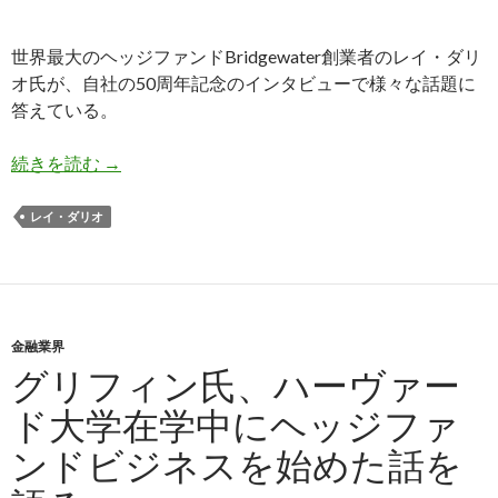
世界最大のヘッジファンドBridgewater創業者のレイ・ダリ
オ氏が、自社の50周年記念のインタビューで様々な話題に
答えている。
レイ・ダリオ氏、自分のインタビューに代わりに
続きを読む
→
レイ・ダリオ
金融業界
グリフィン氏、ハーヴァー
ド大学在学中にヘッジファ
ンドビジネスを始めた話を