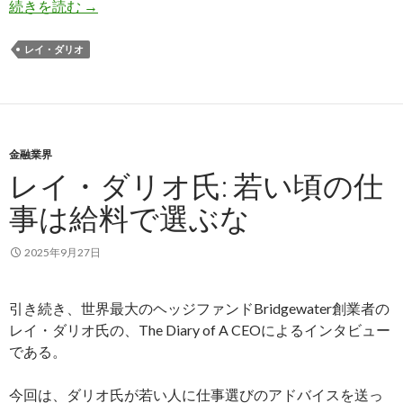
レイ・ダリオ氏: 投資のゲームは死ぬまでやるだ
続きを読む
→
レイ・ダリオ
金融業界
レイ・ダリオ氏: 若い頃の仕
事は給料で選ぶな
2025年9月27日
引き続き、世界最大のヘッジファンドBridgewater創業者の
レイ・ダリオ氏の、The Diary of A CEOによるインタビュー
である。
今回は、ダリオ氏が若い人に仕事選びのアドバイスを送っ