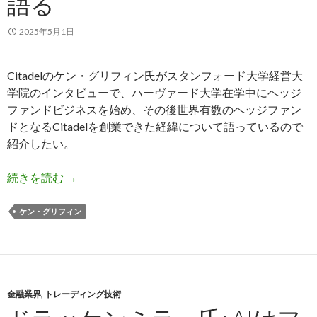
語る
2025年5月1日
Citadelのケン・グリフィン氏がスタンフォード大学経営大
学院のインタビューで、ハーヴァード大学在学中にヘッジ
ファンドビジネスを始め、その後世界有数のヘッジファン
ドとなるCitadelを創業できた経緯について語っているので
紹介したい。
グリフィン氏、ハーヴァード大学在学中にヘッジ
続きを読む
→
ケン・グリフィン
金融業界
,
トレーディング技術