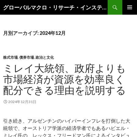
検
グローバルマクロ・リサーチ・インスティテュート
索
コ
メインメ
ン
ニュー
テ
ン
月別アーカイブ: 2024年12月
ツ
へ
ス
キ
株式市場
,
債券市場
,
政治と文化
ッ
ミレイ大統領、政府よりも
プ
市場経済が資源を効率良く
配分できる理由を説明する
2024年12月31日
引き続き、アルゼンチンのハイパーインフレを打倒した大
統領で、オーストリア学派の経済学者でもあるハビエル・
ミレイ氏の、レックス・フリードマン氏によるインタビュ