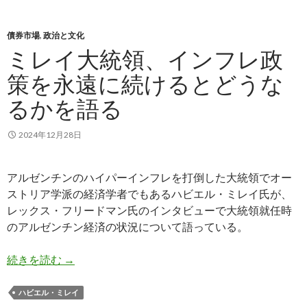
債券市場
,
政治と文化
ミレイ大統領、インフレ政
策を永遠に続けるとどうな
るかを語る
2024年12月28日
アルゼンチンのハイパーインフレを打倒した大統領でオー
ストリア学派の経済学者でもあるハビエル・ミレイ氏が、
レックス・フリードマン氏のインタビューで大統領就任時
のアルゼンチン経済の状況について語っている。
ミレイ大統領、インフレ政策を永遠に続けるとど
続きを読む
→
ハビエル・ミレイ