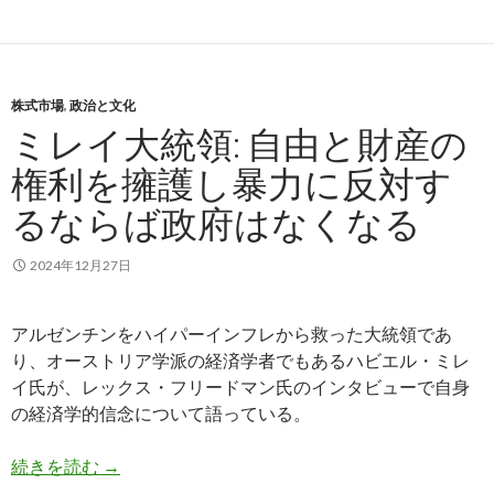
株式市場
,
政治と文化
ミレイ大統領: 自由と財産の
権利を擁護し暴力に反対す
るならば政府はなくなる
2024年12月27日
アルゼンチンをハイパーインフレから救った大統領であ
り、オーストリア学派の経済学者でもあるハビエル・ミレ
イ氏が、レックス・フリードマン氏のインタビューで自身
の経済学的信念について語っている。
ミレイ大統領: 自由と財産の権利を擁護し暴力に
続きを読む
→