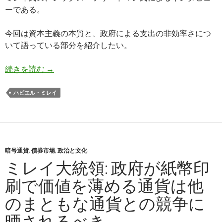
ーである。
今回は資本主義の本質と、政府による支出の非効率さにつ
いて語っている部分を紹介したい。
ミレイ大統領、政府よりも市場経済が資源を効率
続きを読む
→
ハビエル・ミレイ
暗号通貨
,
債券市場
,
政治と文化
ミレイ大統領: 政府が紙幣印
刷で価値を薄める通貨は他
のまともな通貨との競争に
晒されるべき