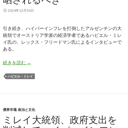
2024年12月30日
引き続き、ハイパーインフレを打倒したアルゼンチンの大
統領でオーストリア学派の経済学者であるハビエル・ミレ
イ氏の、レックス・フリードマン氏によるインタビューで
ある。
ミレイ大統領: 政府が紙幣印刷で価値を薄める通
続きを読む
→
ハビエル・ミレイ
債券市場
,
政治と文化
ミレイ大統領、政府支出を