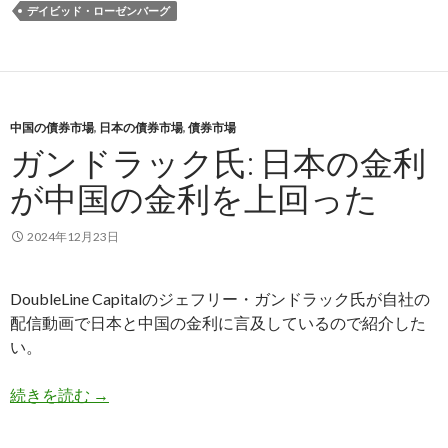
デイビッド・ローゼンバーグ
中国の債券市場
,
日本の債券市場
,
債券市場
ガンドラック氏: 日本の金利
が中国の金利を上回った
2024年12月23日
DoubleLine Capitalのジェフリー・ガンドラック氏が自社の
配信動画で日本と中国の金利に言及しているので紹介した
い。
ガンドラック氏: 日本の金利が中国の金利を上回
続きを読む
→