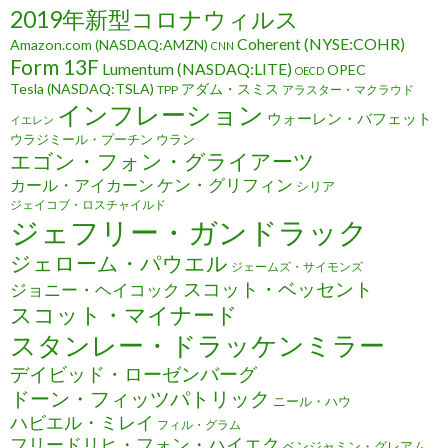
2019年新型コロナウィルス
Coherent (NYSE:COHR)
Amazon.com (NASDAQ:AMZN)
CNN
Form 13F
Lumentum (NASDAQ:LITE)
OPEC
OECD
Tesla (NASDAQ:TSLA)
アダム・スミス
TPP
アラスター・マクラウド
インフレーション
ウォーレン・バフェット
イエレン
ウラジミール・プーチン
ウラン
エゴン・フォン・グライアーツ
ケン・グリフィン
カール・アイカーン
シリア
ジェイコブ・ロスチャイルド
ジェフリー・ガンドラック
ジェローム・パウエル
ジェームズ・サイモンズ
スコット・ベッセント
ジョニー・ヘイコック
スコット・マイナード
スタンレー・ドラッケンミラー
デイビッド・ローゼンバーグ
ドーン・フィッツパトリック
ニール・ハウ
ハビエル・ミレイ
フィル・グラム
フリードリヒ・フォン・ハイエク
ベンジャミン・グレアム