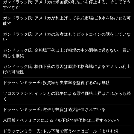
ガンドラック氏: アメリカは米国債の利払いを停止する、そしてそう
すべきだ
ガンドラック氏: アメリカが利上げして株式市場に冷水を浴びせる可
能性
ガンドラック氏: アメリカの若者はもうビットコインの話をしていな
い
ガンドラック氏: 金相場下落は上げ相場の中の調整に過ぎない、買い
増しを推奨
ガンドラック氏: 株価下落の原因は原油価格高騰によるアメリカ利上
げの可能性
ドラッケンミラー氏: 投資家が失業率を監視するのは無駄
ソロスファンド: イランとの戦争による原油価格上昇はこれからも続
く
ドラッケンミラー氏: 逆張り投資は過大評価されている
米国版アベノミクスによるドル下落で銅価格は上昇するのか？
ドラッケンミラー氏: ドル下落で買うべきはゴールドよりも銅