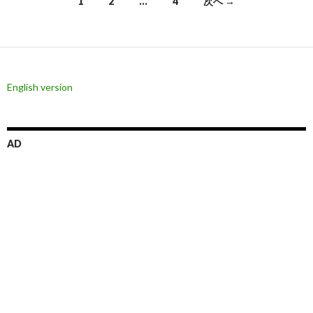
投
1
2
…
4
次へ →
稿
ナ
ビ
English version
ゲ
ー
シ
AD
ョ
ン