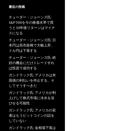
最近の投稿
チューダー・ジョーンズ氏:
S&P 500を今の株価水準で買
うと10年後リターンはマイナ
スになる
チューダー・ジョーンズ氏: 日
本円は高市政権で大幅上昇、
ドル円は下落する
チューダー・ジョーンズ氏: 絶
好の機会にだけトレードすれ
ば投資で成功する
ガンドラック氏: アメリカは米
国債の利払いを停止する、そ
してそうすべきだ
ガンドラック氏: アメリカが利
上げして株式市場に冷水を浴
びせる可能性
ガンドラック氏: アメリカの若
者はもうビットコインの話を
していない
ガンドラック氏: 金相場下落は