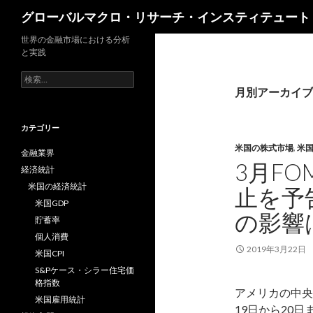
検
グローバルマクロ・リサーチ・インスティテュート
索
世界の金融市場における分析
と実践
検
索:
月別アーカイブ: 
カテゴリー
米国の株式市場
,
米
金融業界
3月F
経済統計
米国の経済統計
止を予
米国GDP
の影響
貯蓄率
個人消費
2019年3月22日
米国CPI
S&Pケース・シラー住宅価
格指数
アメリカの中央
米国雇用統計
19日から20