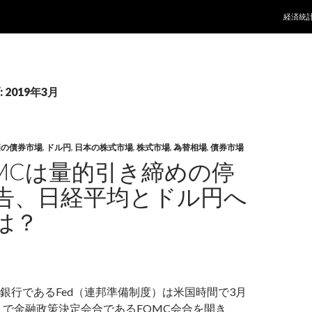
コンテ
経済統
2019年3月
国の債券市場
,
ドル円
,
日本の株式市場
,
株式市場
,
為替相場
,
債券市場
OMCは量的引き締めの停
告、日経平均とドル円へ
は？
銀行であるFed（連邦準備制度）は米国時間で3月
日まで金融政策決定会合であるFOMC会合を開き、