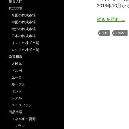
投資入門
2018年10
株式市場
米国の株式市場
3
続きを読む
→
中国の株式市場
欧州の株式市場
FED
FOMC
日本の株式市場
インドの株式市場
ロシアの株式市場
為替相場
人民元
ドル円
ユーロ
ルーブル
ポンド
レアル
スイスフラン
商品市場
エネルギー資源
ウラン