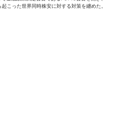
月から起こった世界同時株安に対する対策を纏めた。
月FOMCは量的引き締めの停止を予告、日経平均とドル円への影