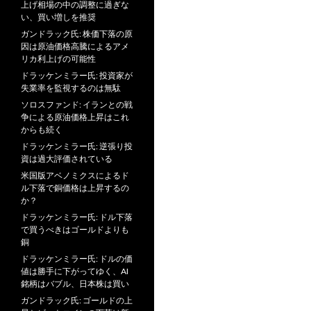
上げ相場の中の調整に過ぎな
い、買い増しを推奨
ガンドラック氏: 株価下落の原
因は原油価格高騰によるアメ
リカ利上げの可能性
ドラッケンミラー氏: 投資家が
失業率を監視するのは無駄
ソロスファンド: イランとの戦
争による原油価格上昇はこれ
からも続く
ドラッケンミラー氏: 逆張り投
資は過大評価されている
米国版アベノミクスによるド
ル下落で銅価格は上昇するの
か？
ドラッケンミラー氏: ドル下落
で買うべきはゴールドよりも
銅
ドラッケンミラー氏: ドルの価
値は勝手に下がってゆく、AI
銘柄はバブル、日本株は買い
ガンドラック氏: ゴールドの上