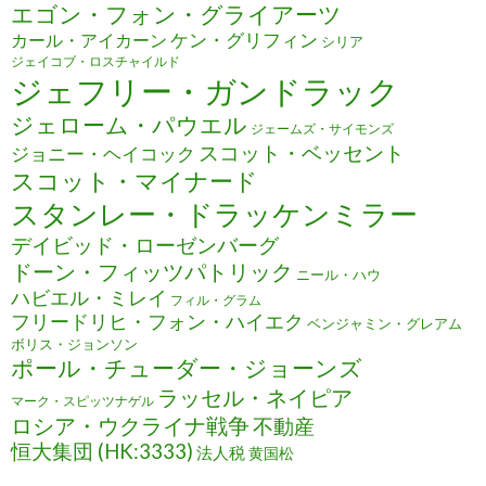
エゴン・フォン・グライアーツ
ケン・グリフィン
カール・アイカーン
シリア
ジェイコブ・ロスチャイルド
ジェフリー・ガンドラック
ジェローム・パウエル
ジェームズ・サイモンズ
スコット・ベッセント
ジョニー・ヘイコック
スコット・マイナード
スタンレー・ドラッケンミラー
デイビッド・ローゼンバーグ
ドーン・フィッツパトリック
ニール・ハウ
ハビエル・ミレイ
フィル・グラム
フリードリヒ・フォン・ハイエク
ベンジャミン・グレアム
ボリス・ジョンソン
ポール・チューダー・ジョーンズ
ラッセル・ネイピア
マーク・スピッツナゲル
ロシア・ウクライナ戦争
不動産
恒大集団 (HK:3333)
法人税
黄国松