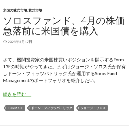
米国の株式市場
,
株式市場
ソロスファンド、4月の株価
急落前に米国債を購入
2025年5月17日
さて、機関投資家の米国株買いポジションを開示するForm
13Fの時期がやってきた。まずはジョージ・ソロス氏が保有
しドーン・フィッツパトリック氏が運用するSoros Fund
Managementのポートフォリオを紹介したい。
ソロスファンド、4月の株価急落前に米国債を購
続きを読む
→
FORM 13F
ドーン・フィッツパトリック
ジョージ・ソロス