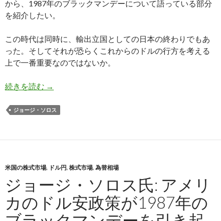
から、1987年のブラックマンデーについて語っている部分
を紹介したい。
この時代は同時に、輸出立国としての日本の終わりでもあ
った。そしてそれが恐らくこれからのドルの行方を考える
上で一番重要なのではないか。
ジョージ・ソロス氏: アメリカと輸出国との依存
続きを読む
→
ジョージ・ソロス
米国の株式市場
,
ドル円
,
株式市場
,
為替相場
ジョージ・ソロス氏: アメリ
カのドル安政策が1987年の
ブラックマンデーを引き起