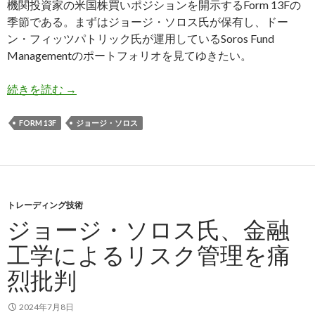
機関投資家の米国株買いポジションを開示するForm 13Fの
季節である。まずはジョージ・ソロス氏が保有し、ドー
ン・フィッツパトリック氏が運用しているSoros Fund
Managementのポートフォリオを見てゆきたい。
ジョージ・ソロス氏、世界的な株安が始まる前に
続きを読む
→
FORM 13F
ジョージ・ソロス
トレーディング技術
ジョージ・ソロス氏、金融
工学によるリスク管理を痛
烈批判
2024年7月8日