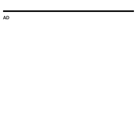
ー
シ
AD
ョ
ン