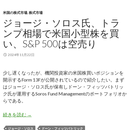
米国の株式市場
,
株式市場
ジョージ・ソロス氏、トラ
ンプ相場で米国小型株を買
い、S&P 500は空売り
2024年11月22日
少し遅くなったが、機関投資家の米国株買いポジションを
開示するForm 13Fが公開されているので紹介したい。まず
はジョージ・ソロス氏が保有しドーン・フィッツパトリッ
ク氏が運用するSoros Fund Managementのポートフォリオか
らである。
ジョージ・ソロス氏、トランプ相場で米国小型株を買
続きを読む
→
ジョージ・ソロス
ドーン・フィッツパトリック