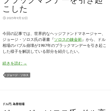
こした
2025年9月12日
今回の記事では、世界的なヘッジファンドマネージャー、
ジョージ・ソロス氏の著書『
ソロスの錬金術
』から、ドル
相場のバブル崩壊が1987年のブラックマンデーを引き起こ
した様子を解説している部分を紹介したい。
ジョージ・ソロス氏: アメリカのドル安政策が19
続きを読む
→
ジョージ・ソロス
ドル円
,
為替相場