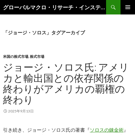
検
グローバルマクロ・リサーチ・インスティテュート
索
コ
メインメ
ン
ニュー
テ
ン
「ジョージ・ソロス」タグアーカイブ
ツ
へ
ス
キ
米国の株式市場
,
株式市場
ッ
ジョージ・ソロス氏: アメリ
プ
カと輸出国との依存関係の
終わりがアメリカの覇権の
終わり
2025年9月13日
引き続き、ジョージ・ソロス氏の著書『
ソロスの錬金術
』