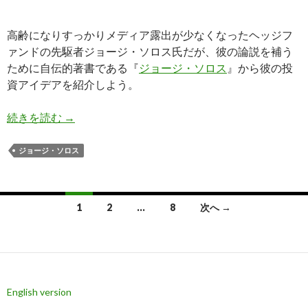
高齢になりすっかりメディア露出が少なくなったヘッジフ
ァンドの先駆者ジョージ・ソロス氏だが、彼の論説を補う
ために自伝的著書である『
ジョージ・ソロス
』から彼の投
資アイデアを紹介しよう。
ジョージ・ソロス氏、金融工学によるリスク管理
続きを読む
→
ジョージ・ソロス
投
1
2
…
8
次へ →
稿
ナ
ビ
English version
ゲ