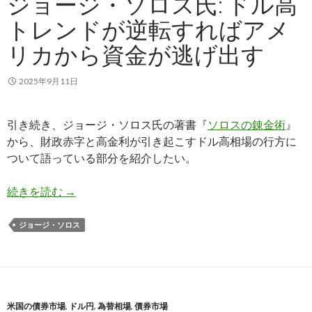
ジョージ・ソロス氏: ドル高
トレンドが逆転すればアメ
リカから資金が逃げ出す
2025年9月11日
引き続き、ジョージ・ソロス氏の著書『
ソロスの錬金術
』
から、財政赤字と高金利が引き起こすドル高相場の行方に
ついて語っている部分を紹介したい。
ジョージ・ソロス氏: ドル高トレンドが逆転すれ
続きを読む
→
ジョージ・ソロス
米国の債券市場
,
ドル円
,
為替相場
,
債券市場