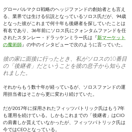
グローバルマクロ戦略のヘッジファンドの創始者とも言え
る、業界では生ける伝説となっているソロス氏だが、94歳
となった彼がこれまで何十年も後継者を探していたことは
有名であり、36年前にソロス氏にクォンタムファンドを任
されたスタンレー・ドラッケンミラー氏は『
新マーケット
の魔術師
』の中のインタビューで次のように言っていた。
彼の家に面接に行ったとき、私がソロスの10番目
の「後継者」だということを彼の息子から知らさ
れました。
それからもう数十年が経っているが、ソロスファンドの運
用担当者はそこから更に変わり続けていた。
だが2017年に採用されたフィッツパトリック氏はもう7年
も運用を続けている。しかもこれまでの「後継者」はCIO
の肩書しか貰えていなかったが、フィッツパトリック氏は
今ではCEOとなっている。