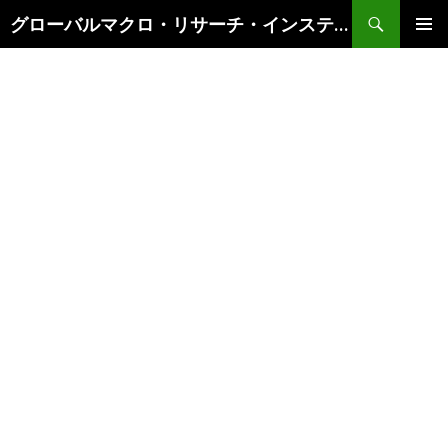
検
グローバルマクロ・リサーチ・インスティテュート
索
コ
メインメ
ン
ニュー
テ
ン
ツ
へ
ス
キ
ッ
プ