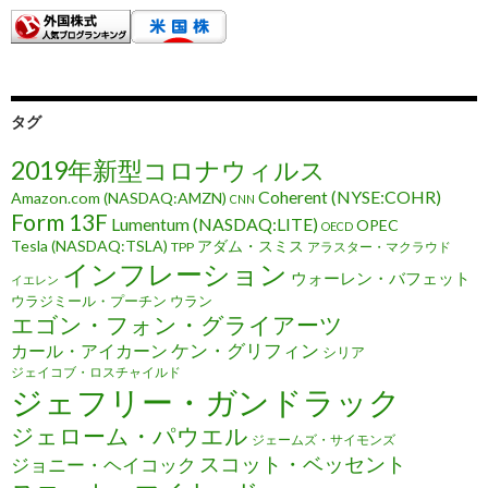
タグ
2019年新型コロナウィルス
Coherent (NYSE:COHR)
Amazon.com (NASDAQ:AMZN)
CNN
Form 13F
Lumentum (NASDAQ:LITE)
OPEC
OECD
Tesla (NASDAQ:TSLA)
アダム・スミス
TPP
アラスター・マクラウド
インフレーション
ウォーレン・バフェット
イエレン
ウラジミール・プーチン
ウラン
エゴン・フォン・グライアーツ
ケン・グリフィン
カール・アイカーン
シリア
ジェイコブ・ロスチャイルド
ジェフリー・ガンドラック
ジェローム・パウエル
ジェームズ・サイモンズ
スコット・ベッセント
ジョニー・ヘイコック