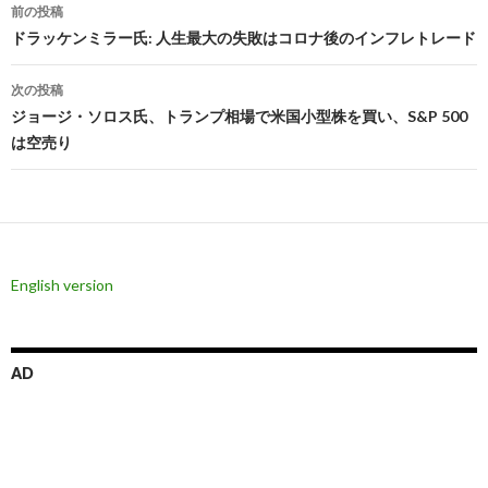
投
前の投稿
稿
ドラッケンミラー氏: 人生最大の失敗はコロナ後のインフレトレード
ナ
次の投稿
ビ
ジョージ・ソロス氏、トランプ相場で米国小型株を買い、S&P 500
は空売り
ゲ
ー
シ
ョ
English version
ン
AD