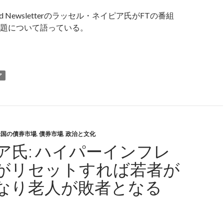
Ground Newsletterのラッセル・ネイピア氏がFTの番組
題について語っている。
イピア氏: 国債暴落は政府が食い止めるので起こらない
ア
米国の債券市場
,
債券市場
,
政治と文化
ア氏: ハイパーインフレ
がリセットすれば若者が
なり老人が敗者となる