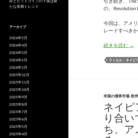
引き続き、The S
昇とビットコインの下落は新
たな長期トレンド
の、Resoluti
今回は、アメリ
アーカイブ
レードすべきか
2026年5月
ネ
続きを読む
→
2026年4月
2026年3月
2026年2月
ラッセル・ネイピ
2026年1月
2025年12月
2025年11月
2025年10月
米国の債券市場
,
欧
2025年9月
ネイピ
2025年8月
2025年7月
り合い
2025年6月
ち、ア
2025年5月
2025年4月