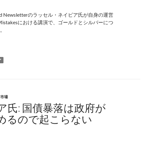
Ground Newsletterのラッセル・ネイピア氏が自身の運営
 of Mistakesにおける講演で、ゴールドとシルバーにつ
。
イピア氏: 人々が昔使っていたのは金貨ではなく銀貨だった、金
ア
券市場
ア氏: 国債暴落は政府が
めるので起こらない