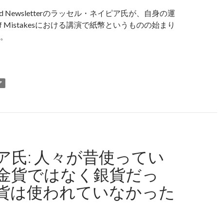
Ground Newsletterのラッセル・ネイピア氏が、自身の運
y of Mistakesにおける講演で紙幣というものの始まり
。
イピア氏: 紙幣という紙切れの価値を人々がどう信じるようにな
ア
ア氏: 人々が昔使ってい
金貨ではなく銀貨だっ
貨は使われていなかった