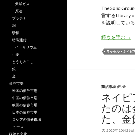
天然ガス
The Solid 
原油
営するLibrar
プラチナ
を説明している
銅
砂糖
ネ
続きを読む
→
暗号通貨
イーサリウム
ラッセル・ネイピ
小麦
とうもろこし
銀
金
債券市場
商品市場
,
銀
,
金
米国の債券市場
ネイピ
中国の債券市場
たのは
欧州の債券市場
日本の債券市場
た、金
ロシアの債券市場
ニュース
2025年10月26日
政治と文化