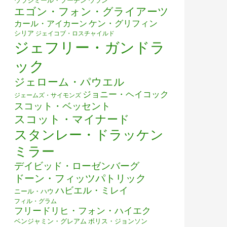
ウラジミール・プーチン
ウラン
エゴン・フォン・グライアーツ
ケン・グリフィン
カール・アイカーン
シリア
ジェイコブ・ロスチャイルド
ジェフリー・ガンドラ
ック
貨は使われていなかった
ジェローム・パウエル
ジョニー・ヘイコック
ジェームズ・サイモンズ
スコット・ベッセント
スコット・マイナード
スタンレー・ドラッケン
ミラー
デイビッド・ローゼンバーグ
ドーン・フィッツパトリック
ハビエル・ミレイ
ニール・ハウ
フィル・グラム
フリードリヒ・フォン・ハイエク
ベンジャミン・グレアム
ボリス・ジョンソン