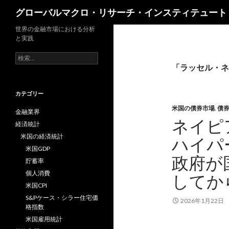
検
グローバルマクロ・リサーチ・インスティテュート
索
世界の金融市場における分析
と実践
検
索:
「ラッセル・ネ
カテゴリー
米国の債券市場
,
債
金融業界
ネイピ
経済統計
米国の経済統計
ハイパ
米国GDP
政府が
貯蓄率
個人消費
してか
米国CPI
S&Pケース・シラー住宅価
2026年1月22日
格指数
米国雇用統計