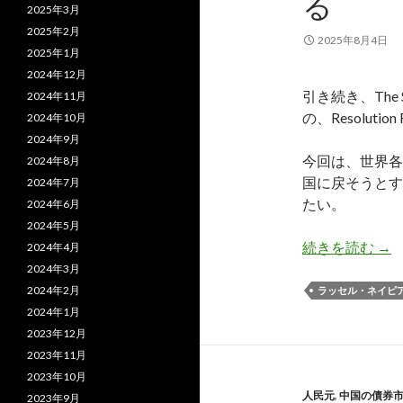
る
2025年3月
2025年2月
2025年8月4日
2025年1月
2024年12月
引き続き、The S
2024年11月
の、Resoluti
2024年10月
2024年9月
今回は、世界各
2024年8月
国に戻そうとす
2024年7月
たい。
2024年6月
2024年5月
ネ
続きを読む
→
2024年4月
2024年3月
2024年2月
ラッセル・ネイピ
2024年1月
2023年12月
2023年11月
2023年10月
人民元
,
中国の債券
2023年9月