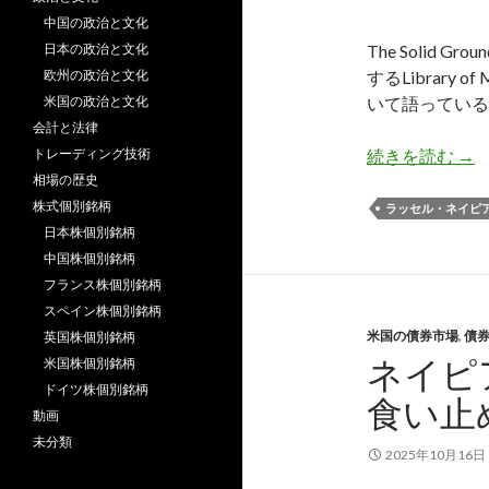
中国の政治と文化
日本の政治と文化
The Solid 
欧州の政治と文化
するLibrary
米国の政治と文化
いて語っている
会計と法律
ネ
トレーディング技術
続きを読む
→
相場の歴史
株式個別銘柄
ラッセル・ネイピ
日本株個別銘柄
中国株個別銘柄
フランス株個別銘柄
スペイン株個別銘柄
米国の債券市場
,
債
英国株個別銘柄
ネイピ
米国株個別銘柄
ドイツ株個別銘柄
食い止
動画
未分類
2025年10月16日