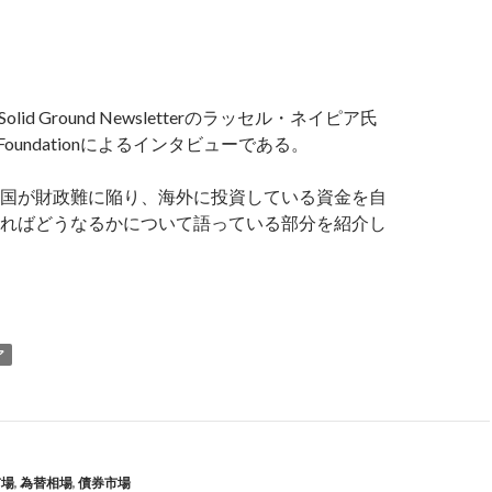
olid Ground Newsletterのラッセル・ネイピア氏
on Foundationによるインタビューである。
国が財政難に陥り、海外に投資している資金を自
ればどうなるかについて語っている部分を紹介し
イピア氏: 世界的な資金の取り合いでは日本とドイツが勝ち、ア
ア
市場
,
為替相場
,
債券市場