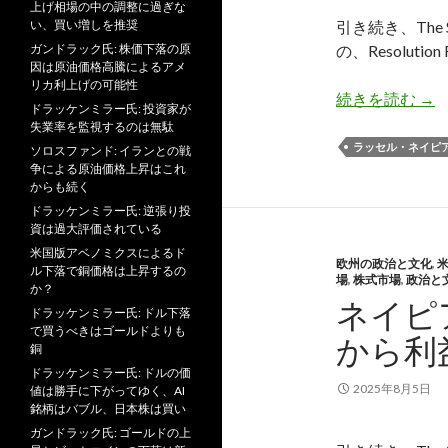
上げ相場の中の調整に過ぎな
い、買い増しを推奨
引き続き、The S
ガンドラック氏: 株価下落の原
の、Resoluti
因は原油価格高騰によるアメ
リカ利上げの可能性
ネ
続きを読む
→
ドラッケンミラー氏: 投資家が
失業率を監視するのは無駄
ラッセル・ネイピ
ソロスファンド: イランとの戦
争による原油価格上昇はこれ
からも続く
ドラッケンミラー氏: 逆張り投
資は過大評価されている
米国版アベノミクスによるド
欧州の政治と文化
,
ル下落で銅価格は上昇するの
場
,
株式市場
,
政治と
か？
ネイピ
ドラッケンミラー氏: ドル下落
で買うべきはゴールドよりも
から利
銅
ドラッケンミラー氏: ドルの価
2025年8月5日
値は勝手に下がってゆく、AI
銘柄はバブル、日本株は買い
ガンドラック氏: ゴールドの上