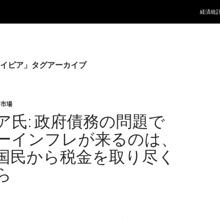
コンテ
経済統
イピア」タグアーカイブ
券市場
ア氏: 政府債務の問題で
ーインフレが来るのは、
国民から税金を取り尽く
ら