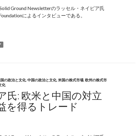
olid Ground Newsletterのラッセル・ネイピア氏
on Foundationによるインタビューである。
イピア氏: ハイパーインフレで経済がリセットすれば若者が勝者
ア
米国の政治と文化
,
中国の政治と文化
,
米国の株式市場
,
欧州の株式市
文化
ア氏: 欧米と中国の対立
益を得るトレード