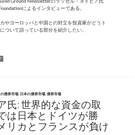
olid Ground Newsletterのラッセル・ネイピア氏
on Foundationによるインタビューである。
カやヨーロッパと中国との対立を投資家がどうト
について語っている部分を紹介したい。
イピア氏: 欧米と中国の対立から利益を得るトレード
ア
州の債券市場
,
日本の債券市場
,
債券市場
ア氏: 世界的な資金の取
では日本とドイツが勝
メリカとフランスが負け