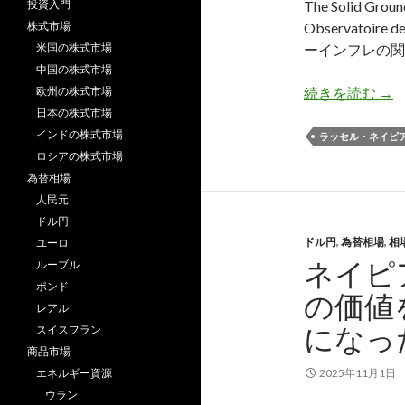
投資入門
The Solid G
株式市場
Observatoir
米国の株式市場
ーインフレの関
中国の株式市場
ネ
欧州の株式市場
続きを読む
→
日本の株式市場
インドの株式市場
ラッセル・ネイピ
ロシアの株式市場
為替相場
人民元
ドル円
ドル円
,
為替相場
,
相
ユーロ
ネイピ
ルーブル
ポンド
の価値
レアル
になっ
スイスフラン
商品市場
エネルギー資源
2025年11月1日
ウラン