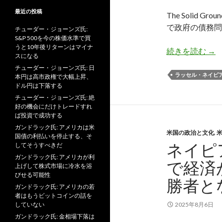
最近の投稿
The Solid 
で政府の債務問
チューダー・ジョーンズ氏:
S&P 500を今の株価水準で買
うと10年後リターンはマイナ
ネ
続きを読む
→
スになる
チューダー・ジョーンズ氏: 日
ラッセル・ネイピ
本円は高市政権で大幅上昇、
ドル円は下落する
チューダー・ジョーンズ氏: 絶
好の機会にだけトレードすれ
ば投資で成功する
ガンドラック氏: アメリカは米
米国の政治と文化
,
国債の利払いを停止する、そ
ネイピ
してそうすべきだ
ガンドラック氏: アメリカが利
で経済
上げして株式市場に冷水を浴
びせる可能性
勝者と
ガンドラック氏: アメリカの若
者はもうビットコインの話を
していない
2025年8月6日
ガンドラック氏: 金相場下落は