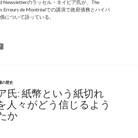
round Newsletterのラッセル・ネイピア氏が、The
e des Erreurs de Montréalでの講演で政府債務とハイパ
係について語っている。
イピア氏: 政府債務の問題でハイパーインフレが来るのは、政
ア
場の歴史
ア氏: 紙幣という紙切れ
を人々がどう信じるよう
たか