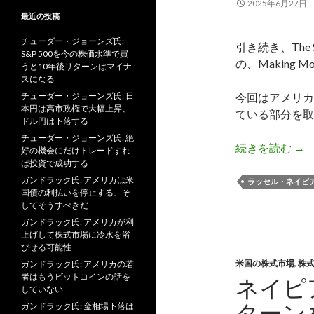
2025年6月27日
最近の投稿
チューダー・ジョーンズ氏:
引き続き、The S
S&P 500を今の株価水準で買
の、Making 
うと10年後リターンはマイナ
スになる
チューダー・ジョーンズ氏: 日
今回はアメリカ
本円は高市政権で大幅上昇、
ている部分を取
ドル円は下落する
チューダー・ジョーンズ氏: 絶
ネ
続きを読む
→
好の機会にだけトレードすれ
ば投資で成功する
ガンドラック氏: アメリカは米
ラッセル・ネイピ
国債の利払いを停止する、そ
してそうすべきだ
ガンドラック氏: アメリカが利
上げして株式市場に冷水を浴
びせる可能性
米国の株式市場
,
株
ガンドラック氏: アメリカの若
者はもうビットコインの話を
ネイピ
していない
ターン
ガンドラック氏: 金相場下落は