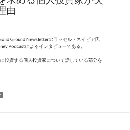
理由
olid Ground Newsletterのラッセル・ネイピア氏
Money Podcastによるインタビューである。
に投資する個人投資家について話している部分を
イピア氏: 株式投資に高いリターンを求める個人投資家が失敗す
ア