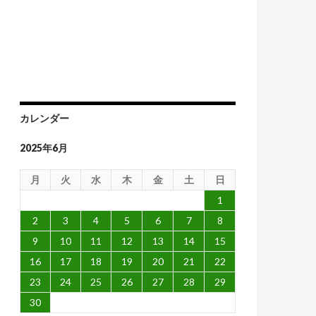
解決できない可能性
カレンダー
2025年6月
月
火
水
木
金
土
日
1
2
3
4
5
6
7
8
9
10
11
12
13
14
15
16
17
18
19
20
21
22
23
24
25
26
27
28
29
30