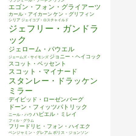
ウラジミール・プーチン
ウラン
エゴン・フォン・グライアーツ
ケン・グリフィン
カール・アイカーン
シリア
ジェイコブ・ロスチャイルド
ジェフリー・ガンドラ
ック
ジェローム・パウエル
る理由を説明する
ジョニー・ヘイコック
ジェームズ・サイモンズ
スコット・ベッセント
スコット・マイナード
スタンレー・ドラッケン
ミラー
デイビッド・ローゼンバーグ
ドーン・フィッツパトリック
ハビエル・ミレイ
ニール・ハウ
フィル・グラム
フリードリヒ・フォン・ハイエク
ベンジャミン・グレアム
ボリス・ジョンソン