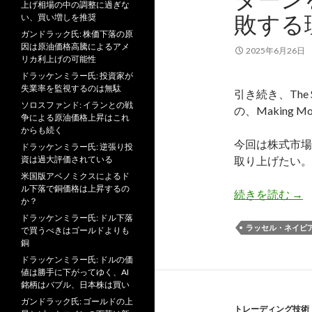
上げ相場の中の調整に過ぎな
敗する
い、買い増しを推奨
ガンドラック氏: 株価下落の原
因は原油価格高騰によるアメ
2025年6月26日
リカ利上げの可能性
ドラッケンミラー氏: 投資家が
失業率を監視するのは無駄
引き続き、The S
ソロスファンド: イランとの戦
の、Making 
争による原油価格上昇はこれ
からも続く
今回は株式市場
ドラッケンミラー氏: 逆張り投
資は過大評価されている
取り上げたい。
米国版アベノミクスによるド
ル下落で銅価格は上昇するの
ネ
続きを読む
→
か？
ドラッケンミラー氏: ドル下落
ラッセル・ネイピ
で買うべきはゴールドよりも
銅
ドラッケンミラー氏: ドルの価
値は勝手に下がってゆく、AI
銘柄はバブル、日本株は買い
ガンドラック氏: ゴールドの上
トレーディング技術