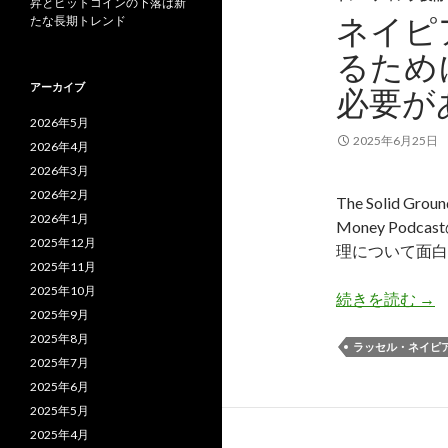
昇とビットコインの下落は新
ネイピ
たな長期トレンド
るため
アーカイブ
必要が
2026年5月
2025年6月25日
2026年4月
2026年3月
2026年2月
The Solid G
2026年1月
Money Po
2025年12月
理について面白
2025年11月
2025年10月
ネ
続きを読む
→
2025年9月
2025年8月
ラッセル・ネイピ
2025年7月
2025年6月
2025年5月
2025年4月