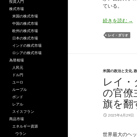
投資入門
ている。
株式市場
米国の株式市場
レ
続きを読む
→
中国の株式市場
欧州の株式市場
レイ・ダリオ
日本の株式市場
インドの株式市場
ロシアの株式市場
為替相場
人民元
米国の政治と文化
,
ドル円
レイ・
ユーロ
の官僚
ルーブル
ポンド
旗を翻
レアル
スイスフラン
2025年6月29日
商品市場
エネルギー資源
ウラン
世界最大のヘッジ