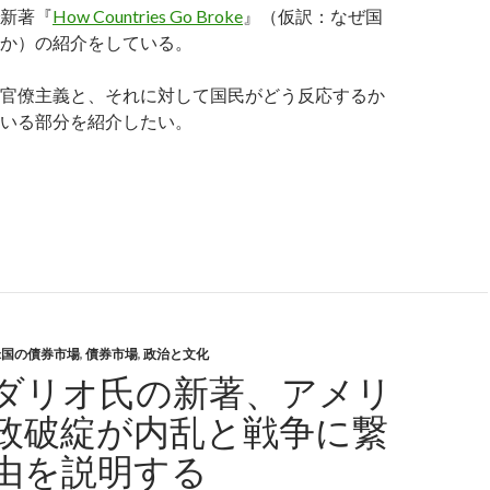
新著『
How Countries Go Broke
』（仮訳：なぜ国
か）の紹介をしている。
官僚主義と、それに対して国民がどう反応するか
いる部分を紹介したい。
イ・ダリオ氏の新著: 政治家の官僚主義は国民が目覚めて反旗を
米国の債券市場
,
債券市場
,
政治と文化
ダリオ氏の新著、アメリ
政破綻が内乱と戦争に繋
由を説明する