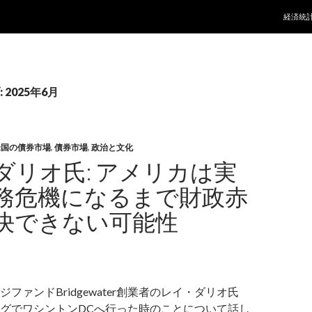
コンテ
経済統
2025年6月
米国の債券市場
,
債券市場
,
政治と文化
ダリオ氏: アメリカは実
務危機になるまで財政赤
決できない可能性
ファンドBridgewater創業者のレイ・ダリオ氏
グでワシントンDCへ行った時のことについて話し