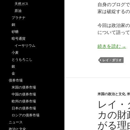
天然ガス
自身のブログで
原油
家は破綻するの
プラチナ
銅
今回は政治家の
砂糖
について語って
暗号通貨
レ
イーサリウム
続きを読む
→
小麦
とうもろこし
レイ・ダリオ
銀
金
債券市場
米国の債券市場
米国の政治と文化
,
中国の債券市場
レイ・
欧州の債券市場
日本の債券市場
カの財
ロシアの債券市場
がる理
ニュース
政治と文化