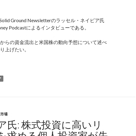
olid Ground Newsletterのラッセル・ネイピア氏
Money Podcastによるインタビューである。
からの資金流出と米国株の動向予想について述べ
り上げたい。
イピア氏: 日本人のドル資産売りが米国株を下落させる
ア
式市場
ア氏: 株式投資に高いリ
を求める個人投資家が失