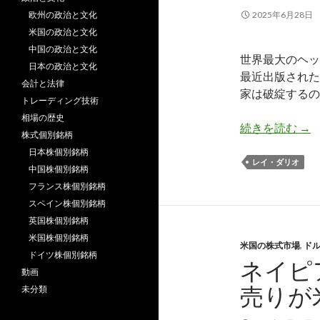
欧州の政治と文化
2025年6月28日
米国の政治と文化
中国の政治と文化
世界最大のヘッジ
日本の政治と文化
最近出版された
会計と法律
家は破綻するの
トレーディング技術
相場の歴史
レ
続きを読む
→
株式個別銘柄
日本株個別銘柄
レイ・ダリオ
中国株個別銘柄
フランス株個別銘柄
スペイン株個別銘柄
英国株個別銘柄
米国株個別銘柄
米国の株式市場
,
ド
ドイツ株個別銘柄
ネイピ
動画
売りが
未分類