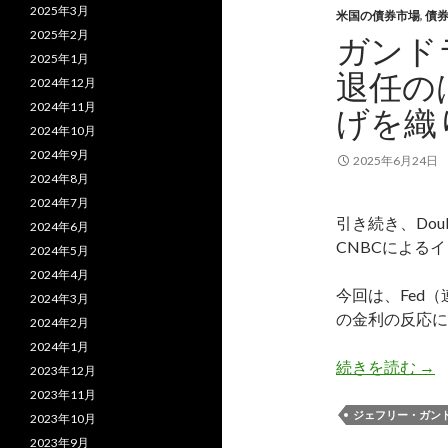
2025年3月
米国の債券市場
,
債
2025年2月
ガンド
2025年1月
退任の
2024年12月
2024年11月
げを織
2024年10月
2024年9月
2025年6月24日
2024年8月
2024年7月
引き続き、Doub
2024年6月
CNBCによる
2024年5月
2024年4月
今回は、Fed
2024年3月
の金利の反応に
2024年2月
2024年1月
ガ
続きを読む
→
2023年12月
2023年11月
ジェフリー・ガン
2023年10月
2023年9月