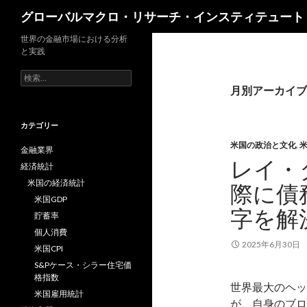
検
グローバルマクロ・リサーチ・インスティテュート
索
世界の金融市場における分析
と実践
検
索:
月別アーカイブ: 
カテゴリー
米国の政治と文化
,
金融業界
レイ・
経済統計
米国の経済統計
際に債
米国GDP
字を解
貯蓄率
個人消費
2025年6月30日
米国CPI
S&Pケース・シラー住宅価
格指数
世界最大のヘッジ
米国雇用統計
が、自身のブロ