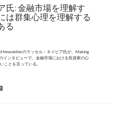
ア氏: 金融市場を理解す
には群集心理を理解する
ある
round Newsletterのラッセル・ネイピア氏が、Making
dcastのインタビューで、金融市場における投資家の心
いことを言っている。
イピア氏: 金融市場を理解するためには群集心理を理解する必要
ア