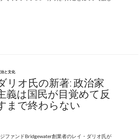
イ・ダリオ氏: アメリカは実際に債務危機になるまで財政赤字を
政治と文化
ダリオ氏の新著: 政治家
主義は国民が目覚めて反
すまで終わらない
ファンドBridgewater創業者のレイ・ダリオ氏が