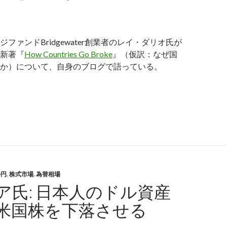
ファンドBridgewater創業者のレイ・ダリオ氏が
新著『
How Countries Go Broke
』（仮訳：なぜ国
か）について、自身のブログで語っている。
イ・ダリオ氏の新著、アメリカの財政破綻が内乱と戦争に繋が
ル円
,
株式市場
,
為替相場
ア氏: 日本人のドル資産
米国株を下落させる