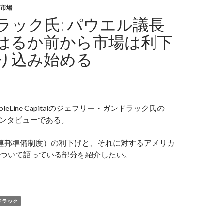
券市場
ラック氏: パウエル議長
はるか前から市場は利下
り込み始める
leLine Capitalのジェフリー・ガンドラック氏の
インタビューである。
（連邦準備制度）の利下げと、それに対するアメリカ
ついて語っている部分を紹介したい。
ンドラック氏: パウエル議長退任のはるか前から市場は利下げを
ドラック