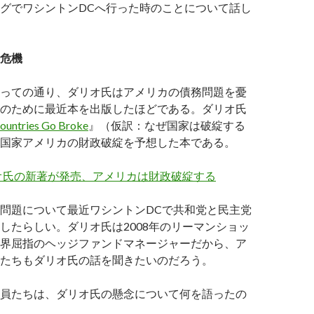
グでワシントンDCへ行った時のことについて話し
危機
っての通り、ダリオ氏はアメリカの債務問題を憂
のために最近本を出版したほどである。ダリオ氏
untries Go Broke
』（仮訳：なぜ国家は破綻する
国家アメリカの財政破綻を予想した本である。
オ氏の新著が発売、アメリカは財政破綻する
問題について最近ワシントンDCで共和党と民主党
したらしい。ダリオ氏は2008年のリーマンショッ
界屈指のヘッジファンドマネージャーだから、ア
たちもダリオ氏の話を聞きたいのだろう。
員たちは、ダリオ氏の懸念について何を語ったの