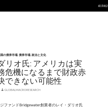
コンテ
経済統
米国の債券市場
,
債券市場
,
政治と文化
ダリオ氏: アメリカは実
務危機になるまで財政赤
決できない可能性
GLOBALMACRORESEARCH
ファンドBridgewater創業者のレイ・ダリオ氏