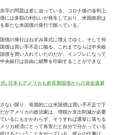
赤字の問題は差し迫っている。コロナ後の金利上
債には多額の利払いが発生しており、米国政府は
を新たな米国債の発行で賄っている。
国債の発行はねずみ算式に増えてゆく。そして何
国債は買い手不足に陥る。これまでならば中央銀
国債を買い入れていたのだが、インフレになって
中央銀行は自由に紙幣を印刷することができな
氏: 日本もアメリカも超長期国債からの資金逃避
さない限り、長期的には米国債は買い手不足で下
だがアメリカの政治家は、増税か支出削減が必要
ているにもかかわらず、そうすれば選挙に落ちる
メリカ経済にとって有害だと自分で分かっている
続けるということをやっている。彼らの仕事は、