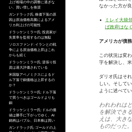
上げ相場の中の調整に過ぎな
なかった方が良
い、買い増しを推奨
ガンドラック氏: 株価下落の原
ミレイ大統領
因は原油価格高騰によるアメ
リカ利上げの可能性
ば政府はな
ドラッケンミラー氏: 投資家が
失業率を監視するのは無駄
アメリカが債務
ソロスファンド: イランとの戦
争による原油価格上昇はこれ
この状況は変わ
からも続く
字を解決し、米
ドラッケンミラー氏: 逆張り投
資は過大評価されている
米国版アベノミクスによるド
ダリオ氏はそれ
ル下落で銅価格は上昇するの
しい。そしてい
か？
ように述べてい
ドラッケンミラー氏: ドル下落
で買うべきはゴールドよりも
銅
われわれは
ドラッケンミラー氏: ドルの価
を解決でき
値は勝手に下がってゆく、AI
えは、大き
銘柄はバブル、日本株は買い
ものだった
ガンドラック氏: ゴールドの上