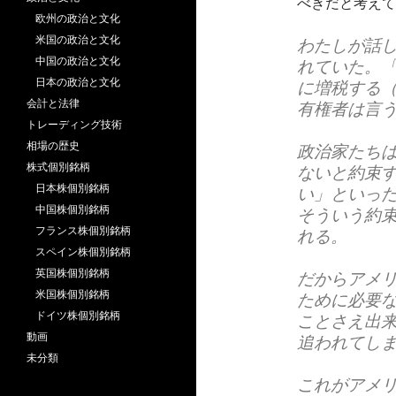
べきだと考えて
欧州の政治と文化
米国の政治と文化
わたしが話
中国の政治と文化
れていた。
日本の政治と文化
に増税する
会計と法律
有権者は言
トレーディング技術
相場の歴史
政治家たち
株式個別銘柄
ないと約束
日本株個別銘柄
い」といっ
中国株個別銘柄
そういう約
フランス株個別銘柄
れる。
スペイン株個別銘柄
英国株個別銘柄
だからアメ
米国株個別銘柄
ために必要
ドイツ株個別銘柄
ことさえ出
動画
追われてし
未分類
これがアメ