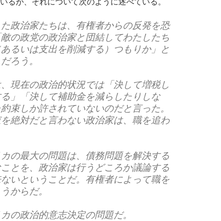
いるが、それについて次のように述べている。
した政治家たちは、有権者からの反発を恐
「敵の政党の政治家と団結してわたしたち
（あるいは支出を削減する）つもりか」と
うだろう。
は、現在の政治的状況では「決して増税し
する」「決して補助金を減らしたりしな
た約束しか許されていないのだと言った。
束を絶対だと言わない政治家は、職を追わ
リカの最大の問題は、債務問題を解決する
なことを、政治家は行うどころか議論する
来ないということだ。有権者によって職を
まうからだ。
リカの政治的意志決定の問題だ。