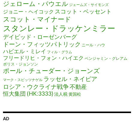
ジェローム・パウエル
ジェームズ・サイモンズ
スコット・ベッセント
ジョニー・ヘイコック
スコット・マイナード
スタンレー・ドラッケンミラー
デイビッド・ローゼンバーグ
ドーン・フィッツパトリック
ニール・ハウ
ハビエル・ミレイ
フィル・グラム
フリードリヒ・フォン・ハイエク
ベンジャミン・グレアム
ボリス・ジョンソン
ポール・チューダー・ジョーンズ
ラッセル・ネイピア
マーク・スピッツナゲル
ロシア・ウクライナ戦争
不動産
恒大集団 (HK:3333)
法人税
黄国松
AD