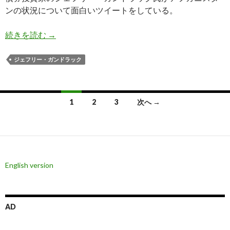
ンの状況について面白いツイートをしている。
ガンドラック氏: あなたの税金がタリバンの兵器
続きを読む
→
ジェフリー・ガンドラック
投
1
2
3
次へ →
稿
ナ
ビ
English version
ゲ
ー
シ
AD
ョ