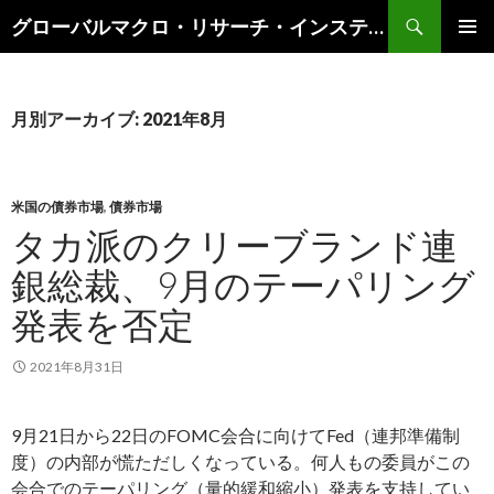
検
グローバルマクロ・リサーチ・インスティテュート
索
コ
メインメ
ン
ニュー
テ
ン
月別アーカイブ: 2021年8月
ツ
へ
ス
キ
米国の債券市場
,
債券市場
ッ
タカ派のクリーブランド連
プ
銀総裁、9月のテーパリング
発表を否定
2021年8月31日
9月21日から22日のFOMC会合に向けてFed（連邦準備制
度）の内部が慌ただしくなっている。何人もの委員がこの
会合でのテーパリング（量的緩和縮小）発表を支持してい