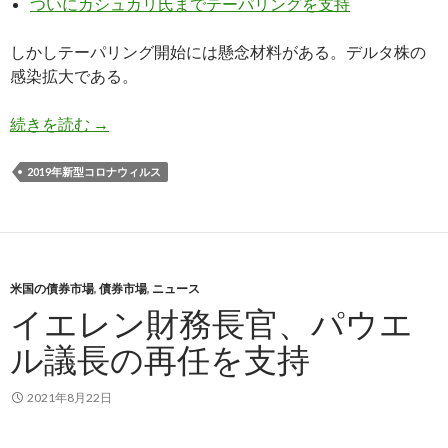
ついにカシュカリ氏までテーパリングを支持
しかしテーパリング開始には懸念材料がある。デルタ株の
感染拡大である。
デルタ株はテーパリングを遅らせるか？
続きを読む
→
2019年新型コロナウィルス
米国の債券市場
,
債券市場
,
ニュース
イエレン財務長官、パウエ
ル議長の再任を支持
2021年8月22日