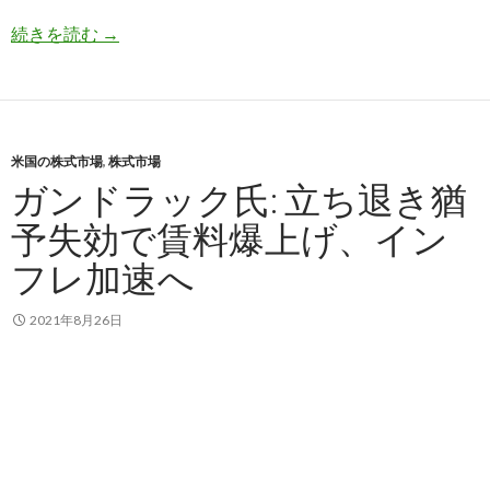
既に停滞しているアメリカのマネーサプライ
続きを読む
→
米国の株式市場
,
株式市場
ガンドラック氏: 立ち退き猶
予失効で賃料爆上げ、イン
フレ加速へ
2021年8月26日