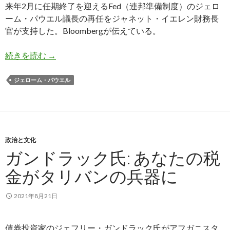
来年2月に任期終了を迎えるFed（連邦準備制度）のジェロ
ーム・パウエル議長の再任をジャネット・イエレン財務長
官が支持した。Bloombergが伝えている。
イエレン財務長官、パウエル議長の再任を支持
続きを読む
→
ジェローム・パウエル
政治と文化
ガンドラック氏: あなたの税
金がタリバンの兵器に
2021年8月21日
債券投資家のジェフリー・ガンドラック氏がアフガニスタ