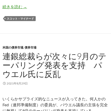
マイナード氏: 9月のテーパリング発表は起こらな
続きを読む
→
スコット・マイナード
米国の債券市場
,
債券市場
連銀総裁らが次々に9月のテ
ーパリング発表を支持 パ
ウエル氏に反乱
2021年8月29日
いくらかサプライズ的なニュースが入ってきた。何人かの
Fed（連邦準備制度）の委員が、パウエル議長の主張を完全
に無視して9月のテーパリング発表を支持している。