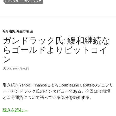
ジェフリー・ガンドラック
暗号通貨
,
商品市場
,
金
ガンドラック氏: 緩和継続な
らゴールドよりビットコイ
ン
2021年8月25日
引き続きYahoo! FinanceによるDoubleLine Capitalのジェフリ
ー・ガンドラック氏のインタビューである。今回は金相場
と暗号通貨について語っている部分を紹介する。
ガンドラック氏: 緩和継続ならゴールドよりビッ
続きを読む
→