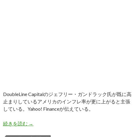
DoubleLine Capitalのジェフリー・ガンドラック氏が既に高
止まりしているアメリカのインフレ率が更に上がると主張
している。Yahoo! Financeが伝えている。
ガンドラック氏: 立ち退き猶予失効で賃料爆上げ
続きを読む
→