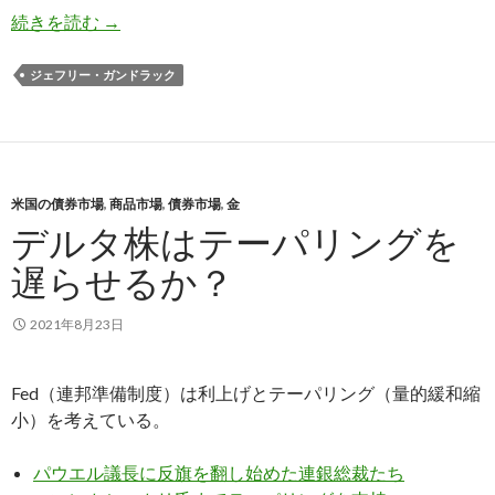
ガンドラック氏: ドル暴落は何年かの内に 米国
続きを読む
→
ジェフリー・ガンドラック
米国の債券市場
,
商品市場
,
債券市場
,
金
デルタ株はテーパリングを
遅らせるか？
2021年8月23日
Fed（連邦準備制度）は利上げとテーパリング（量的緩和縮
小）を考えている。
パウエル議長に反旗を翻し始めた連銀総裁たち