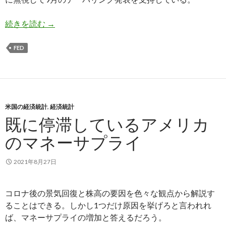
連銀総裁らが次々に9月のテーパリング発表を支
続きを読む
→
FED
米国の経済統計
,
経済統計
既に停滞しているアメリカ
のマネーサプライ
2021年8月27日
コロナ後の景気回復と株高の要因を色々な観点から解説す
ることはできる。しかし1つだけ原因を挙げろと言われれ
ば、マネーサプライの増加と答えるだろう。