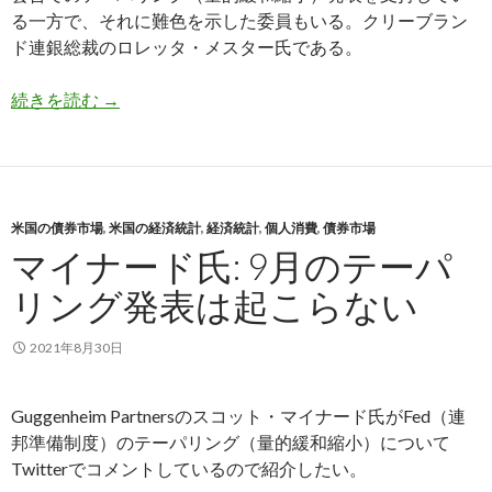
る一方で、それに難色を示した委員もいる。クリーブラン
ド連銀総裁のロレッタ・メスター氏である。
タカ派のクリーブランド連銀総裁、9月のテーパ
続きを読む
→
米国の債券市場
,
米国の経済統計
,
経済統計
,
個人消費
,
債券市場
マイナード氏: 9月のテーパ
リング発表は起こらない
2021年8月30日
Guggenheim Partnersのスコット・マイナード氏がFed（連
邦準備制度）のテーパリング（量的緩和縮小）について
Twitterでコメントしているので紹介したい。