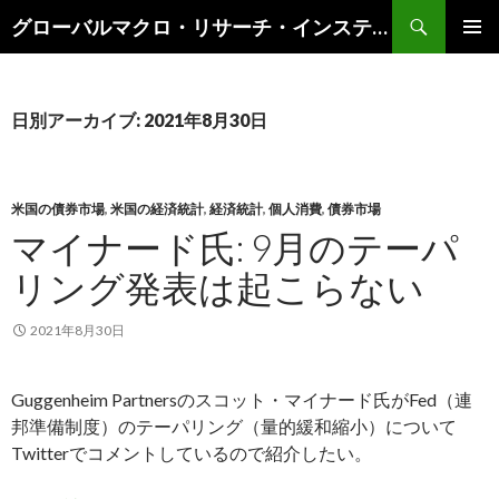
検
グローバルマクロ・リサーチ・インスティテュート
索
コ
メインメ
ン
ニュー
テ
ン
日別アーカイブ: 2021年8月30日
ツ
へ
ス
キ
米国の債券市場
,
米国の経済統計
,
経済統計
,
個人消費
,
債券市場
ッ
マイナード氏: 9月のテーパ
プ
リング発表は起こらない
2021年8月30日
Guggenheim Partnersのスコット・マイナード氏がFed（連
邦準備制度）のテーパリング（量的緩和縮小）について
Twitterでコメントしているので紹介したい。