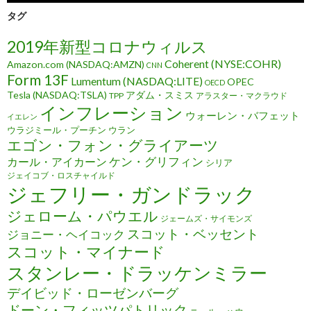
タグ
2019年新型コロナウィルス
Coherent (NYSE:COHR)
Amazon.com (NASDAQ:AMZN)
CNN
Form 13F
Lumentum (NASDAQ:LITE)
OPEC
OECD
Tesla (NASDAQ:TSLA)
アダム・スミス
TPP
アラスター・マクラウド
インフレーション
ウォーレン・バフェット
イエレン
ウラジミール・プーチン
ウラン
エゴン・フォン・グライアーツ
ケン・グリフィン
カール・アイカーン
シリア
ジェイコブ・ロスチャイルド
ジェフリー・ガンドラック
ジェローム・パウエル
ジェームズ・サイモンズ
スコット・ベッセント
ジョニー・ヘイコック
スコット・マイナード
スタンレー・ドラッケンミラー
デイビッド・ローゼンバーグ
ドーン・フィッツパトリック