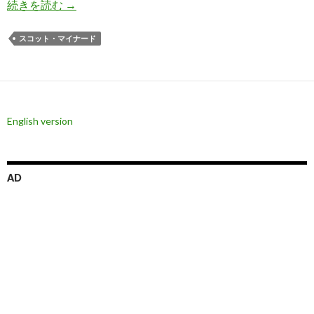
マイナード氏: 9月のテーパリング発表は起こらな
続きを読む
→
スコット・マイナード
English version
AD