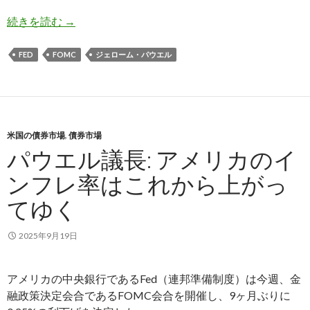
パウエル議長: 12月利下げは確定事項ではない
続きを読む
→
FED
FOMC
ジェローム・パウエル
米国の債券市場
,
債券市場
パウエル議長: アメリカのイ
ンフレ率はこれから上がっ
てゆく
2025年9月19日
アメリカの中央銀行であるFed（連邦準備制度）は今週、金
融政策決定会合であるFOMC会合を開催し、9ヶ月ぶりに