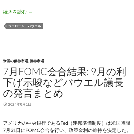
パウエル議長のジャクソンホール会議での発言ま
続きを読む
→
ジェローム・パウエル
米国の債券市場
,
債券市場
7月FOMC会合結果: 9月の利
下げ示唆などパウエル議長
の発言まとめ
2024年8月1日
アメリカの中央銀行であるFed（連邦準備制度）は米国時間
7月31日にFOMC会合を行い、政策金利の維持を決定した。