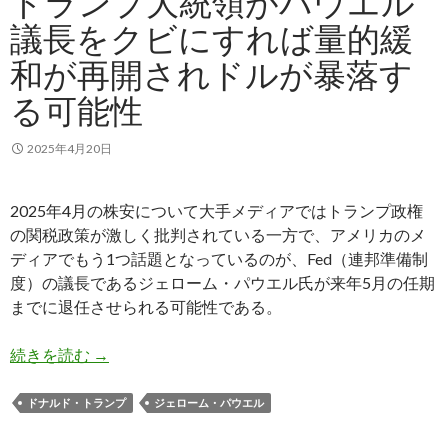
トランプ大統領がパウエル
議長をクビにすれば量的緩
和が再開されドルが暴落す
る可能性
2025年4月20日
2025年4月の株安について大手メディアではトランプ政権
の関税政策が激しく批判されている一方で、アメリカのメ
ディアでもう1つ話題となっているのが、Fed（連邦準備制
度）の議長であるジェローム・パウエル氏が来年5月の任期
までに退任させられる可能性である。
トランプ大統領がパウエル議長をクビにすれば量
続きを読む
→
ドナルド・トランプ
ジェローム・パウエル