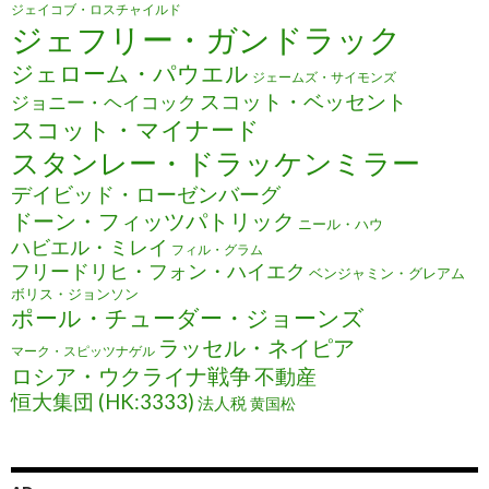
ジェイコブ・ロスチャイルド
ジェフリー・ガンドラック
ジェローム・パウエル
ジェームズ・サイモンズ
スコット・ベッセント
ジョニー・ヘイコック
スコット・マイナード
スタンレー・ドラッケンミラー
デイビッド・ローゼンバーグ
ドーン・フィッツパトリック
ニール・ハウ
ハビエル・ミレイ
フィル・グラム
フリードリヒ・フォン・ハイエク
ベンジャミン・グレアム
ボリス・ジョンソン
ポール・チューダー・ジョーンズ
ラッセル・ネイピア
マーク・スピッツナゲル
ロシア・ウクライナ戦争
不動産
恒大集団 (HK:3333)
法人税
黄国松