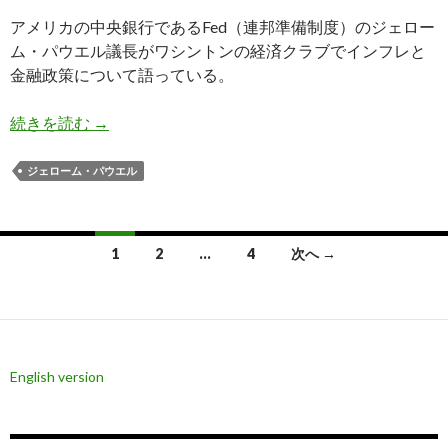
アメリカの中央銀行であるFed（連邦準備制度）のジェロー
ム・パウエル議長がワシントンの経済クラブでインフレと
金融政策について語っている。
パウエル議長、利下げの準備が出来ていることを
続きを読む
→
ジェローム・パウエル
投
1
2
…
4
次へ →
稿
ナ
ビ
English version
ゲ
ー