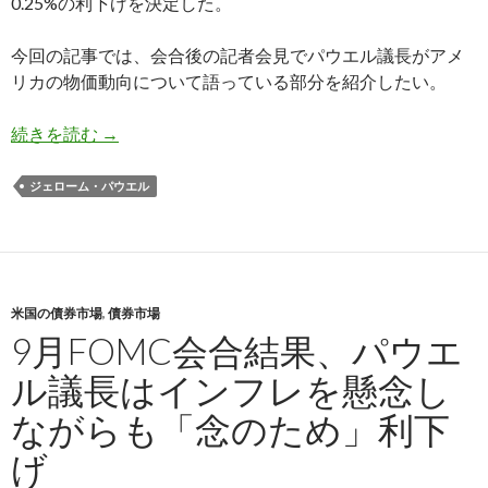
0.25%の利下げを決定した。
今回の記事では、会合後の記者会見でパウエル議長がアメ
リカの物価動向について語っている部分を紹介したい。
パウエル議長: アメリカのインフレ率はこれから
続きを読む
→
ジェローム・パウエル
米国の債券市場
,
債券市場
9月FOMC会合結果、パウエ
ル議長はインフレを懸念し
ながらも「念のため」利下
げ