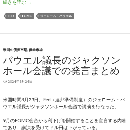
FOMC会合でソフトランディングを楽観するパ
続きを読む
→
FED
FOMC
ジェローム・パウエル
米国の債券市場
,
債券市場
パウエル議長のジャクソン
ホール会議での発言まとめ
2024年8月24日
米国時間8月23日、Fed（連邦準備制度）のジェローム・パ
ウエル議長がジャクソンホール会議で講演を行なった。
9月のFOMC会合から利下げを開始することを宣言する内容
であり、講演を受けてドル円は下がっている。