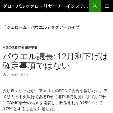
検
グローバルマクロ・リサーチ・インスティテュート
索
コ
メインメ
ン
ニュー
テ
ン
「ジェローム・パウエル」タグアーカイブ
ツ
へ
ス
キ
米国の債券市場
,
債券市場
ッ
パウエル議長: 12月利下げは
プ
確定事項ではない
2025年11月4日
少し遅くなったが、アメリカのFOMC会合を報じたい。ア
メリカの中央銀行であるFed（連邦準備制度）は10月29日
にFOMC会合の結果を発表し、政策金利を0.25%下げて
3.75%とすることを決定した。