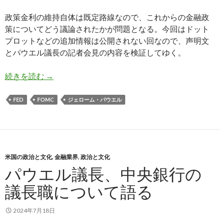
政策金利の維持自体は既定路線なので、これからの金融政
策についてどう議論されたかが問題となる。今回はドット
プロットなどの追加情報は公開されない回なので、声明文
とパウエル議長の記者会見の内容を検証してゆく。
7月FOMC会合結果: 9月の利下げ示唆などパウ
続きを読む
→
FED
FOMC
ジェローム・パウエル
米国の政治と文化
,
金融業界
,
政治と文化
パウエル議長、中央銀行の
議長職について語る
2024年7月18日