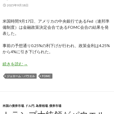
2025年9月18日
米国時間9月17日、アメリカの中央銀行であるFed（連邦準
備制度）は金融政策決定会合であるFOMC会合の結果を発
表した。
事前の予想通り0.25%の利下げが行われ、政策金利は4.25%
から4%に引き下げられた。
9月FOMC会合結果、パウエル議長はインフレを
続きを読む
→
ジェローム・パウエル
FOMC
米国の債券市場
,
ドル円
,
為替相場
,
債券市場