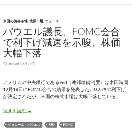
米国の債券市場
,
債券市場
,
ニュース
パウエル議長、FOMC会合
で利下げ減速を示唆、株価
大幅下落
2024年12月19日
アメリカの中央銀行であるFed（連邦準備制度）は米国時間
12月18日にFOMC会合の結果を発表した。0.25%の利下げ
が決定されたが、米国の株式市場は大幅下落している。
パウエル議長、FOMC会合で利下げ減速を示唆
続きを読む
→
ジェローム・パウエル
FED
FOMC