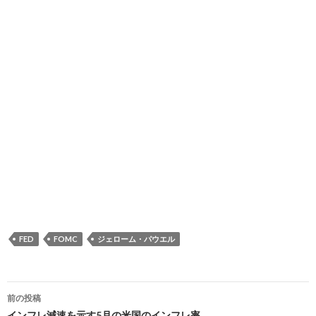
FED
FOMC
ジェローム・パウエル
投
前の投稿
インフレ減速を示す5月の米国のインフレ率