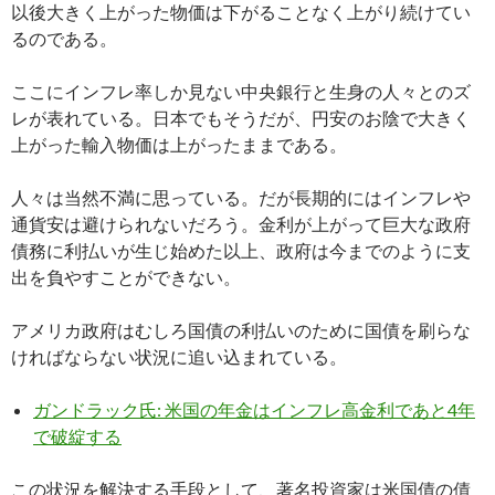
以後大きく上がった物価は下がることなく上がり続けてい
るのである。
ここにインフレ率しか見ない中央銀行と生身の人々とのズ
レが表れている。日本でもそうだが、円安のお陰で大きく
上がった輸入物価は上がったままである。
人々は当然不満に思っている。だが長期的にはインフレや
通貨安は避けられないだろう。金利が上がって巨大な政府
債務に利払いが生じ始めた以上、政府は今までのように支
出を負やすことができない。
アメリカ政府はむしろ国債の利払いのために国債を刷らな
ければならない状況に追い込まれている。
ガンドラック氏: 米国の年金はインフレ高金利であと4年
で破綻する
この状況を解決する手段として、著名投資家は米国債の債