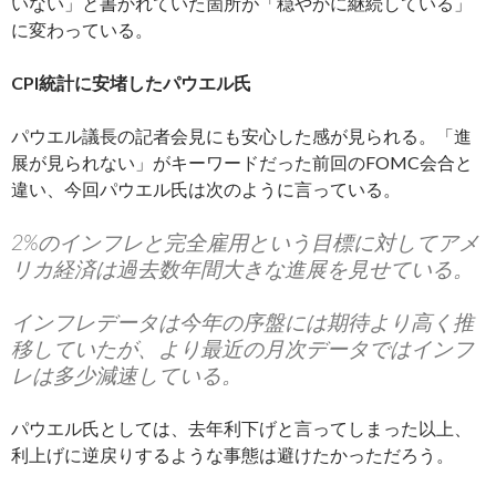
いない」と書かれていた箇所が「穏やかに継続している」
に変わっている。
CPI統計に安堵したパウエル氏
パウエル議長の記者会見にも安心した感が見られる。「進
展が見られない」がキーワードだった前回のFOMC会合と
違い、今回パウエル氏は次のように言っている。
2%のインフレと完全雇用という目標に対してアメ
リカ経済は過去数年間大きな進展を見せている。
インフレデータは今年の序盤には期待より高く推
移していたが、より最近の月次データではインフ
レは多少減速している。
パウエル氏としては、去年利下げと言ってしまった以上、
利上げに逆戻りするような事態は避けたかっただろう。