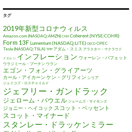
タグ
2019年新型コロナウィルス
Coherent (NYSE:COHR)
Amazon.com (NASDAQ:AMZN)
CNN
Form 13F
Lumentum (NASDAQ:LITE)
OPEC
OECD
Tesla (NASDAQ:TSLA)
アダム・スミス
TPP
アラスター・マクラウド
インフレーション
ウォーレン・バフェット
イエレン
ウラジミール・プーチン
ウラン
エゴン・フォン・グライアーツ
ケン・グリフィン
カール・アイカーン
シリア
ジェイコブ・ロスチャイルド
ジェフリー・ガンドラック
ジェローム・パウエル
ジェームズ・サイモンズ
スコット・ベッセント
ジョニー・ヘイコック
スコット・マイナード
スタンレー・ドラッケンミラー