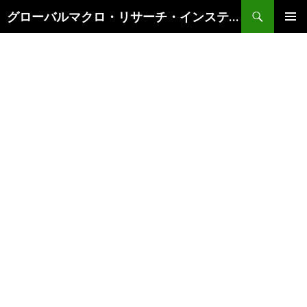
検
グローバルマクロ・リサーチ・インスティテュート
索
コ
メインメ
ン
ニュー
テ
ン
ツ
へ
ス
キ
ッ
プ