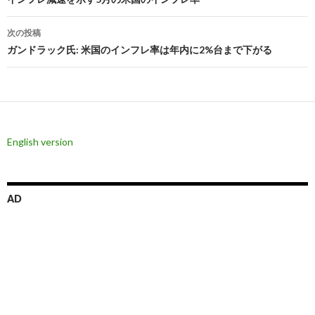
稿
ナ
次の投稿
ビ
ガンドラック氏: 米国のインフレ率は年内に2%台まで下がる
ゲ
ー
シ
English version
ョ
ン
AD