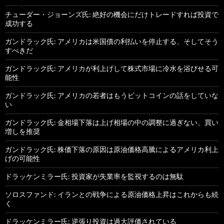
チューダー・ジョーンズ氏: 絶好の機会にだけトレードすれば投資で
成功する
ガンドラック氏: アメリカは米国債の利払いを停止する、そしてそう
すべきだ
ガンドラック氏: アメリカが利上げして株式市場に冷水を浴びせる可
能性
ガンドラック氏: アメリカの若者はもうビットコインの話をしていな
い
ガンドラック氏: 金相場下落は上げ相場の中の調整に過ぎない、買い
増しを推奨
ガンドラック氏: 株価下落の原因は原油価格高騰によるアメリカ利上
げの可能性
ドラッケンミラー氏: 投資家が失業率を監視するのは無駄
ソロスファンド: イランとの戦争による原油価格上昇はこれからも続
く
ドラッケンミラー氏: 逆張り投資は過大評価されている