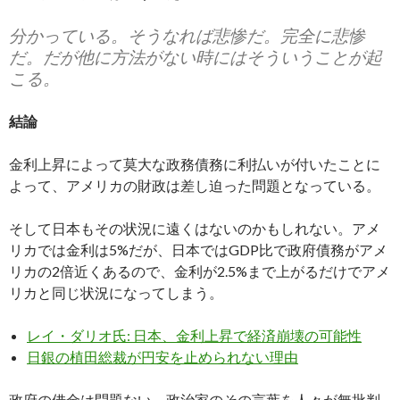
分かっている。そうなれば悲惨だ。完全に悲惨
だ。だが他に方法がない時にはそういうことが起
こる。
結論
金利上昇によって莫大な政務債務に利払いが付いたことに
よって、アメリカの財政は差し迫った問題となっている。
そして日本もその状況に遠くはないのかもしれない。アメ
リカでは金利は5%だが、日本ではGDP比で政府債務がアメ
リカの2倍近くあるので、金利が2.5%まで上がるだけでアメ
リカと同じ状況になってしまう。
レイ・ダリオ氏: 日本、金利上昇で経済崩壊の可能性
日銀の植田総裁が円安を止められない理由
政府の借金は問題ない。政治家のその言葉を人々が無批判