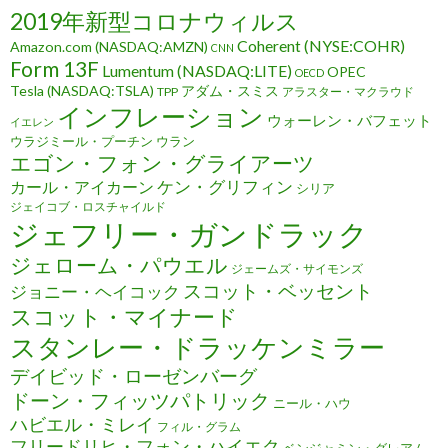
2019年新型コロナウィルス
Coherent (NYSE:COHR)
Amazon.com (NASDAQ:AMZN)
CNN
Form 13F
Lumentum (NASDAQ:LITE)
OPEC
OECD
Tesla (NASDAQ:TSLA)
アダム・スミス
TPP
アラスター・マクラウド
インフレーション
ウォーレン・バフェット
イエレン
ウラジミール・プーチン
ウラン
エゴン・フォン・グライアーツ
ケン・グリフィン
カール・アイカーン
シリア
ジェイコブ・ロスチャイルド
ジェフリー・ガンドラック
ジェローム・パウエル
ジェームズ・サイモンズ
スコット・ベッセント
ジョニー・ヘイコック
スコット・マイナード
スタンレー・ドラッケンミラー
デイビッド・ローゼンバーグ
ドーン・フィッツパトリック
ニール・ハウ
ハビエル・ミレイ
フィル・グラム
フリードリヒ・フォン・ハイエク