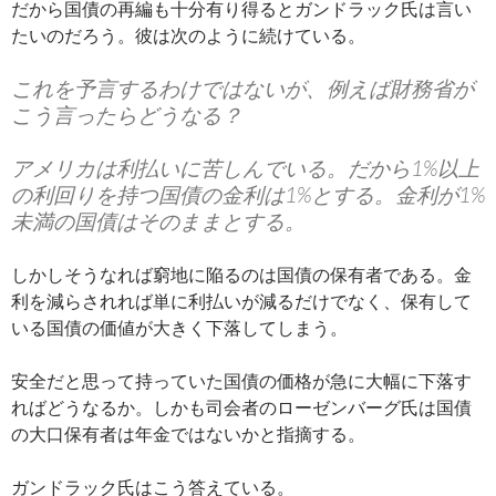
だから国債の再編も十分有り得るとガンドラック氏は言い
たいのだろう。彼は次のように続けている。
これを予言するわけではないが、例えば財務省が
こう言ったらどうなる？
アメリカは利払いに苦しんでいる。だから1%以上
の利回りを持つ国債の金利は1%とする。金利が1%
未満の国債はそのままとする。
しかしそうなれば窮地に陥るのは国債の保有者である。金
利を減らされれば単に利払いが減るだけでなく、保有して
いる国債の価値が大きく下落してしまう。
安全だと思って持っていた国債の価格が急に大幅に下落す
ればどうなるか。しかも司会者のローゼンバーグ氏は国債
の大口保有者は年金ではないかと指摘する。
ガンドラック氏はこう答えている。