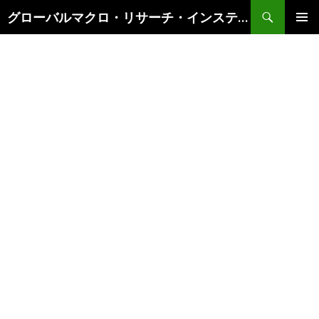
検
グローバルマクロ・リサーチ・インスティテュート
索
コ
メインメ
ン
ニュー
テ
ン
ツ
へ
ス
キ
ッ
プ