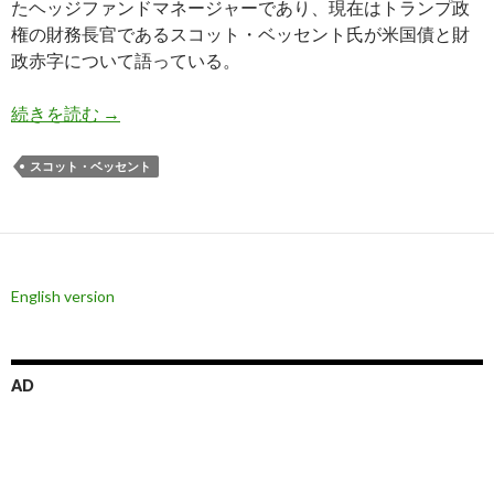
たヘッジファンドマネージャーであり、現在はトランプ政
権の財務長官であるスコット・ベッセント氏が米国債と財
政赤字について語っている。
ベッセント財務長官: 米国債の買い手不足の問題
続きを読む
→
スコット・ベッセント
English version
AD