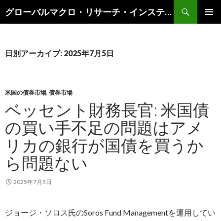
検
グローバルマクロ・リサーチ・インスティテュート
索
コ
メインメ
ン
ニュー
テ
ン
日別アーカイブ: 2025年7月5日
ツ
へ
ス
キ
米国の債券市場
,
債券市場
ッ
ベッセント財務長官: 米国債
プ
の買い手不足の問題はアメ
リカの銀行が国債を買うか
ら問題ない
2025年7月5日
ジョージ・ソロス氏のSoros Fund Managementを運用してい