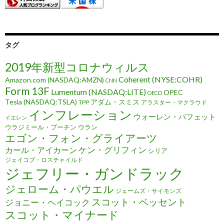
タグ
2019年新型コロナウィルス
Coherent (NYSE:COHR)
Amazon.com (NASDAQ:AMZN)
CNN
Form 13F
Lumentum (NASDAQ:LITE)
OPEC
OECD
Tesla (NASDAQ:TSLA)
アダム・スミス
TPP
アラスター・マクラウド
インフレーション
ウォーレン・バフェット
イエレン
ウラジミール・プーチン
ウラン
エゴン・フォン・グライアーツ
ケン・グリフィン
カール・アイカーン
シリア
ジェイコブ・ロスチャイルド
ジェフリー・ガンドラック
ジェローム・パウエル
ジェームズ・サイモンズ
スコット・ベッセント
ジョニー・ヘイコック
スコット・マイナード