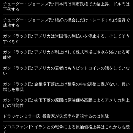
チューダー・ジョーンズ氏: 日本円は高市政権で大幅上昇、ドル円は
下落する
チューダー・ジョーンズ氏: 絶好の機会にだけトレードすれば投資で
成功する
ガンドラック氏: アメリカは米国債の利払いを停止する、そしてそう
すべきだ
ガンドラック氏: アメリカが利上げして株式市場に冷水を浴びせる可
能性
ガンドラック氏: アメリカの若者はもうビットコインの話をしていな
い
ガンドラック氏: 金相場下落は上げ相場の中の調整に過ぎない、買い
増しを推奨
ガンドラック氏: 株価下落の原因は原油価格高騰によるアメリカ利上
げの可能性
ドラッケンミラー氏: 投資家が失業率を監視するのは無駄
ソロスファンド: イランとの戦争による原油価格上昇はこれからも続
く