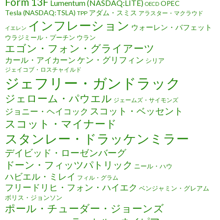
Form 13F
Lumentum (NASDAQ:LITE)
OPEC
OECD
Tesla (NASDAQ:TSLA)
アダム・スミス
TPP
アラスター・マクラウド
インフレーション
ウォーレン・バフェット
イエレン
ウラジミール・プーチン
ウラン
エゴン・フォン・グライアーツ
ケン・グリフィン
カール・アイカーン
シリア
ジェイコブ・ロスチャイルド
ジェフリー・ガンドラック
ジェローム・パウエル
ジェームズ・サイモンズ
スコット・ベッセント
ジョニー・ヘイコック
スコット・マイナード
スタンレー・ドラッケンミラー
デイビッド・ローゼンバーグ
ドーン・フィッツパトリック
ニール・ハウ
ハビエル・ミレイ
フィル・グラム
フリードリヒ・フォン・ハイエク
ベンジャミン・グレアム
ボリス・ジョンソン
ポール・チューダー・ジョーンズ