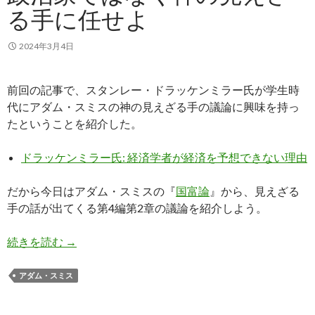
る手に任せよ
2024年3月4日
前回の記事で、スタンレー・ドラッケンミラー氏が学生時
代にアダム・スミスの神の見えざる手の議論に興味を持っ
たということを紹介した。
ドラッケンミラー氏: 経済学者が経済を予想できない理由
だから今日はアダム・スミスの『
国富論
』から、見えざる
手の話が出てくる第4編第2章の議論を紹介しよう。
アダム・スミス: 国の経済は政治家ではなく神の
続きを読む
→
アダム・スミス