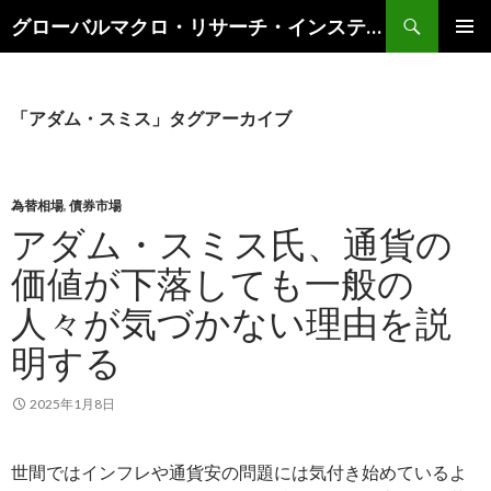
検
グローバルマクロ・リサーチ・インスティテュート
索
コ
メインメ
ン
ニュー
テ
ン
「アダム・スミス」タグアーカイブ
ツ
へ
ス
キ
為替相場
,
債券市場
ッ
アダム・スミス氏、通貨の
プ
価値が下落しても一般の
人々が気づかない理由を説
明する
2025年1月8日
世間ではインフレや通貨安の問題には気付き始めているよ