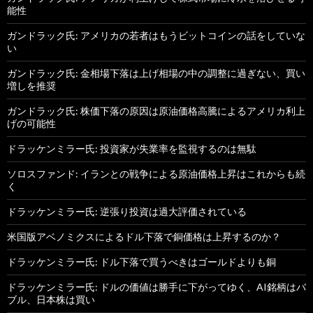
能性
ガンドラック氏: アメリカの若者はもうビットコインの話をしていな
い
ガンドラック氏: 金相場下落は上げ相場の中の調整に過ぎない、買い
増しを推奨
ガンドラック氏: 株価下落の原因は原油価格高騰によるアメリカ利上
げの可能性
ドラッケンミラー氏: 投資家が失業率を監視するのは無駄
ソロスファンド: イランとの戦争による原油価格上昇はこれからも続
く
ドラッケンミラー氏: 逆張り投資は過大評価されている
米国版アベノミクスによるドル下落で銅価格は上昇するのか？
ドラッケンミラー氏: ドル下落で買うべきはゴールドよりも銅
ドラッケンミラー氏: ドルの価値は勝手に下がってゆく、AI銘柄はバ
ブル、日本株は買い