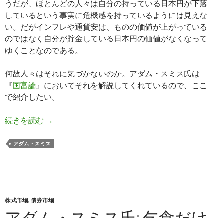
うだが、ほとんどの人々は自分の持っている日本円が下落
しているという事実に危機感を持っているようには見えな
い。だがインフレや通貨安は、ものの価値が上がっている
のではなく自分が貯金している日本円の価値がなくなって
ゆくことなのである。
何故人々はそれに気づかないのか。アダム・スミス氏は
『
国富論
』においてそれを解説してくれているので、ここ
で紹介したい。
アダム・スミス氏、通貨の価値が下落しても一般
続きを読む
→
アダム・スミス
株式市場
,
債券市場
アダム・スミス氏: 乞食だけ