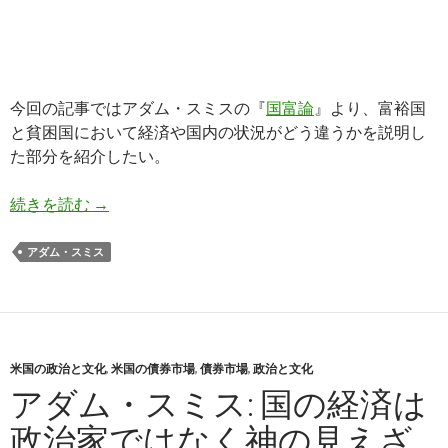
今回の記事ではアダム・スミスの『
国富論
』より、富裕国
と貧困国において経済や国内の状況がどう違うかを説明し
た部分を紹介したい。
アダム・スミスが説明する富裕国と貧困国の違い
続きを読む
→
アダム・スミス
米国の政治と文化
,
米国の債券市場
,
債券市場
,
政治と文化
アダム・スミス: 国の経済は
政治家ではなく神の見えざ