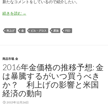
新たなコメントをしているので紹介したい。
債券王ビル・グロス氏も原油価格反発を予想、そ
続きを読む
→
利上げ
金
ビル・グロス
原油
FED
商品市場
,
金
2016年金価格の推移予想: 金
は暴騰するがいつ買うべき
か？ 利上げの影響と米国
経済の動向
2015年12月26日