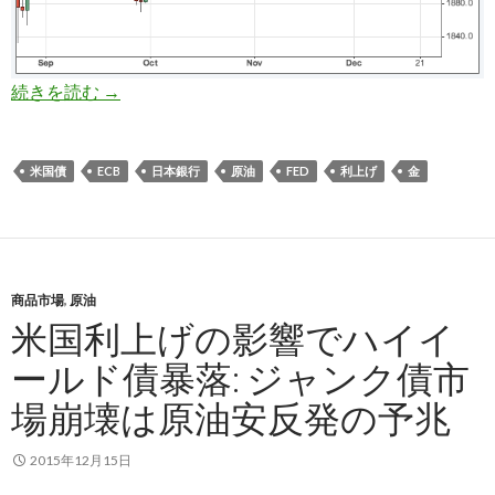
米国利上げ後の世界の金融市場チャート: 株式、
続きを読む
→
米国債
ECB
日本銀行
原油
FED
利上げ
金
商品市場
,
原油
米国利上げの影響でハイイ
ールド債暴落: ジャンク債市
場崩壊は原油安反発の予兆
2015年12月15日