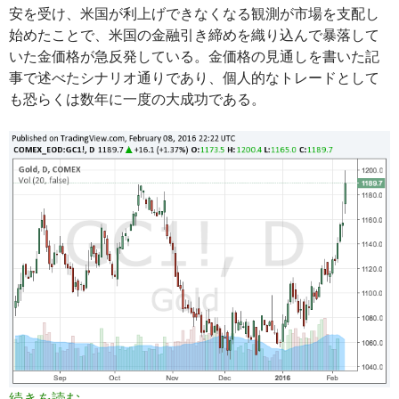
安を受け、米国が利上げできなくなる観測が市場を支配し
始めたことで、米国の金融引き締めを織り込んで暴落して
いた金価格が急反発している。金価格の見通しを書いた記
事で述べたシナリオ通りであり、個人的なトレードとして
も恐らくは数年に一度の大成功である。
世界同時株安で予想通り金価格が急上昇: いつま
続きを読む
→