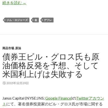
ジム・ロジャーズ氏: 世界同時株安でもドルは上が
続きを読む
→
ジム・ロジャーズ
金
デフレ
商品市場
,
原油
債券王ビル・グロス氏も原
油価格反発を予想、そして
米国利上げは失敗する
2015年12月29日
Janus Capital (NYSE:JNS;
Google Finance
)の
Twitterアカウン
ト
にて、著名債券投資家のビル・グロス氏が市場に関する