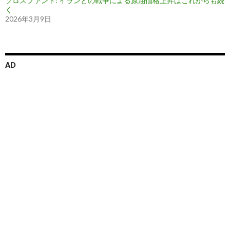
ソロスファンド: イランとの戦争による原油価格上昇はこれからも続
く
2026年3月9日
AD