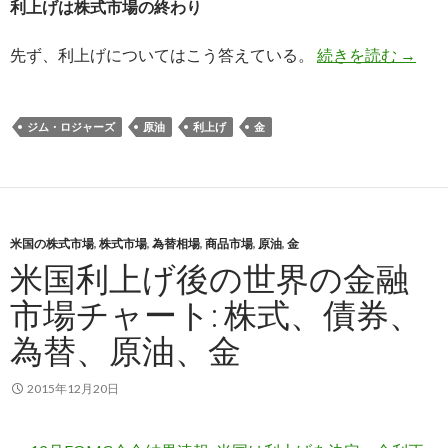
利上げは株式市場の終わり
ジム・
先ず、利上げについてはこう答えている。
続きを読む
→
ジム・ロジャーズ
原油
利上げ
金
米国の株式市場
,
株式市場
,
為替相場
,
商品市場
,
原油
,
金
米国利上げ後の世界の金融
市場チャート: 株式、債券、
為替、原油、金
2015年12月20日