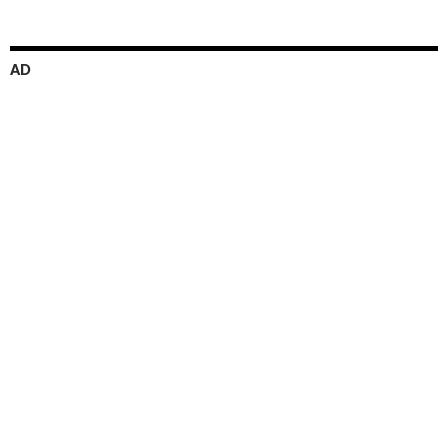
ゲ
ー
シ
AD
ョ
ン