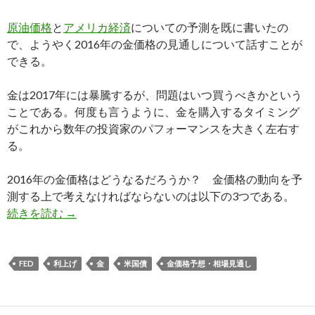
原油価格
と
アメリカ経済
についての予測を既に書いたの
で、ようやく2016年の金価格の見通しについて話すことが
できる。
金は2017年には暴騰するが、問題はいつ買うべきかという
ことである。何度も言うように、金を購入するタイミング
がこれから数年の投資家のパフォーマンスを大きく左右す
る。
2016年の金価格はどうなるだろうか？ 金価格の動向を予
測する上で考えなければならないのは以下の3つである。
2016年金価格の推移予想: 金は暴騰するがいつ
続きを読む
→
FED
利上げ
金
米国債
金価格予想・相場見通し