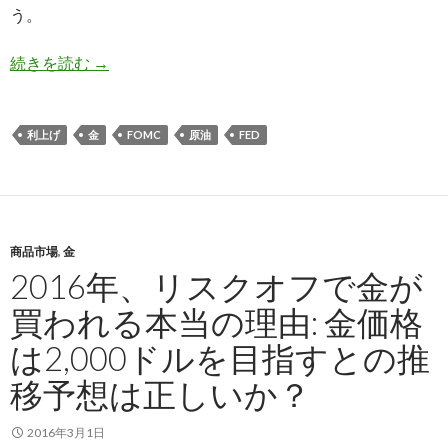
う。
3月の米国FOMCは利上げなし、結果発表後の世
続きを読む
→
利上げ
金
FOMC
原油
FED
商品市場
,
金
2016年、リスクオフで金が
買われる本当の理由: 金価格
は2,000ドルを目指すとの推
移予想は正しいか？
2016年3月1日