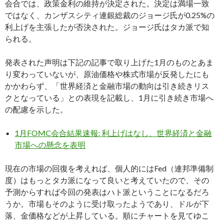
会合では、政策金利の維持が決定された。決定は満場一致
ではなく、カンザスシティ連銀総裁のジョージ氏が0.25%の
利上げを主張したが否決された。ジョージ氏はタカ派で知
られる。
発表された声明は下記の記事で取り上げた1月のものとあま
り変わっていないが、原油価格や株式市場が反発したにも
かかわらず、「世界経済と金融市場の動向は引き続きリス
クとなっている」との表現を記載し、1月に引き続き市場へ
の配慮を示した。
1月FOMC会合結果速報: 利上げはなし、世界経済と金融
市場への懸念を表明
現在の市場の回復を考えれば、個人的にはFed（連邦準備制
度）はもっとタカ派になって良いと考えていたので、その
予測からすれば今回の発表はハト派ということになるだろ
うか。市場もそのように受け取ったようであり、ドルが下
落、金価格などが上昇している。順にチャートを見てゆこ