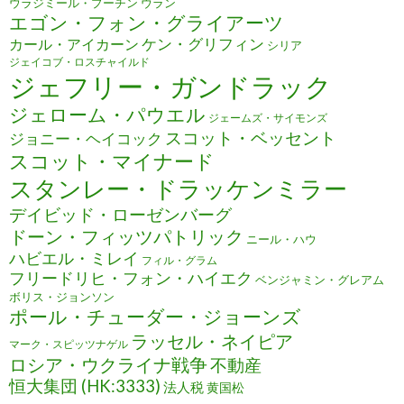
ウラジミール・プーチン
ウラン
エゴン・フォン・グライアーツ
ケン・グリフィン
カール・アイカーン
シリア
ジェイコブ・ロスチャイルド
ジェフリー・ガンドラック
ジェローム・パウエル
ジェームズ・サイモンズ
スコット・ベッセント
ジョニー・ヘイコック
スコット・マイナード
スタンレー・ドラッケンミラー
デイビッド・ローゼンバーグ
ドーン・フィッツパトリック
ニール・ハウ
ハビエル・ミレイ
フィル・グラム
フリードリヒ・フォン・ハイエク
ベンジャミン・グレアム
ボリス・ジョンソン
ポール・チューダー・ジョーンズ
ラッセル・ネイピア
マーク・スピッツナゲル
ロシア・ウクライナ戦争
不動産
恒大集団 (HK:3333)
法人税
黄国松