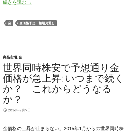
2016年、リスクオフで金が買われる本当の理由: 
続きを読む
→
金
金価格予想・相場見通し
商品市場
,
金
世界同時株安で予想通り金
価格が急上昇: いつまで続く
か？ これからどうなる
か？
2016年2月9日
金価格の上昇が止まらない。2016年1月からの世界同時株