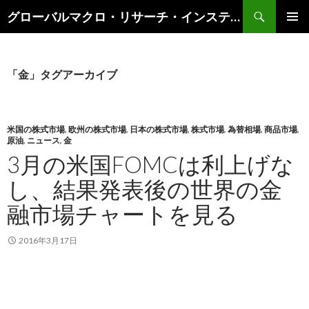
検
グローバルマクロ・リサーチ・インスティテュート
索
コ
メインメ
ン
ニュー
テ
ン
「金」タグアーカイブ
ツ
へ
ス
キ
米国の株式市場
,
欧州の株式市場
,
日本の株式市場
,
株式市場
,
為替相場
,
商品市場
,
原油
,
ニュース
,
金
ッ
3月の米国FOMCは利上げな
プ
し、結果発表後の世界の金
融市場チャートを見る
2016年3月17日