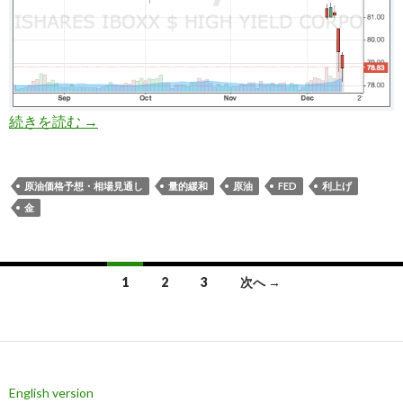
米国利上げの影響でハイイールド債暴落: ジャン
続きを読む
→
原油価格予想・相場見通し
量的緩和
原油
FED
利上げ
金
投
1
2
3
次へ →
稿
ナ
ビ
English version