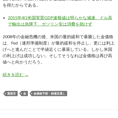
を得たからである。
2015年4Q米国実質GDP速報値は明らかな減速、ドル高
で輸出は急降下、ガソリン安は消費を助けず
2008年の金融危機の後、米国の量的緩和で暴騰した金価格
は、Fed（連邦準備制度）が量的緩和を停止し、更には利上
げへと進んだことで半値近くに暴落している。しかし米国
の利上げは成功しない。そしてそうなれば金価格は再び高
値へと向かうだろう。
金買い増し: 2016年、アメリカ経済減速で通貨
続きを読む
→
通貨安
金
金価格予想・相場見通し