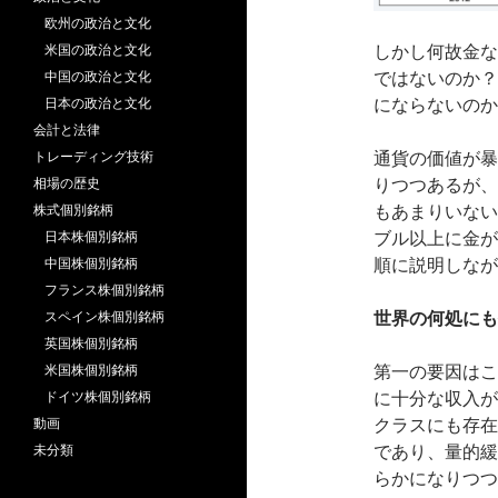
欧州の政治と文化
しかし何故金な
米国の政治と文化
ではないのか？
中国の政治と文化
にならないのか
日本の政治と文化
会計と法律
通貨の価値が暴
トレーディング技術
りつつあるが、
相場の歴史
もあまりいない
株式個別銘柄
ブル以上に金が
日本株個別銘柄
順に説明しなが
中国株個別銘柄
フランス株個別銘柄
世界の何処にも
スペイン株個別銘柄
英国株個別銘柄
第一の要因はこ
米国株個別銘柄
に十分な収入が
ドイツ株個別銘柄
クラスにも存在
動画
であり、量的緩
未分類
らかになりつつ