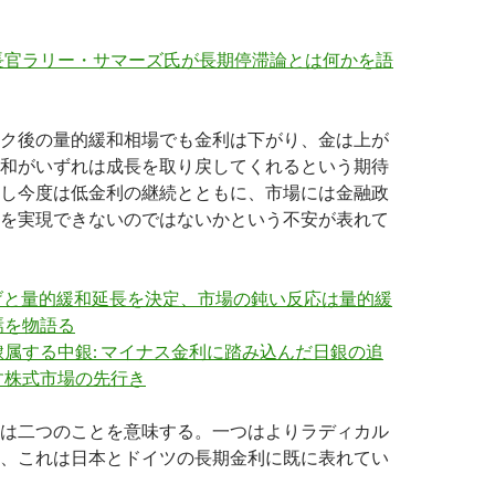
長官ラリー・サマーズ氏が長期停滞論とは何かを語
ク後の量的緩和相場でも金利は下がり、金は上が
和がいずれは成長を取り戻してくれるという期待
し今度は低金利の継続とともに、市場には金融政
を実現できないのではないかという不安が表れて
下げと量的緩和延長を決定、市場の鈍い反応は量的緩
焉を物語る
属する中銀: マイナス金利に踏み込んだ日銀の追
す株式市場の先行き
は二つのことを意味する。一つはよりラディカル
、これは日本とドイツの長期金利に既に表れてい