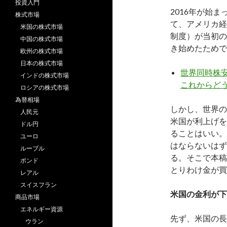
投資入門
2016年が始
株式市場
て、アメリカ経
米国の株式市場
制度）が当初の
中国の株式市場
き始めたためで
欧州の株式市場
日本の株式市場
世界同時株
インドの株式市場
これからど
ロシアの株式市場
為替相場
しかし、世界の
人民元
米国が利上げを
ドル円
ることはいい。
ユーロ
はならないはず
ルーブル
る。そこで本稿
ポンド
とりわけ金が買
レアル
スイスフラン
米国の金利が下
商品市場
エネルギー資源
先ず、米国の長
ウラン