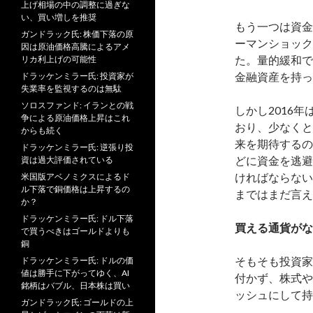
上げ相場の中の調整に過ぎな
い、買い増しを推奨
もう一つは資金
ガンドラック氏: 株価下落の原
ーマンショック
因は原油価格高騰によるアメ
た。量的緩和で
リカ利上げの可能性
金融資産を持っ
ドラッケンミラー氏: 投資家が
失業率を監視するのは無駄
ソロスファンド: イランとの戦
しかし2016
争による原油価格上昇はこれ
おり、少なくと
からも続く
来を期待するの
ドラッケンミラー氏: 逆張り投
どに資金を逃避
資は過大評価されている
ければならない
米国版アベノミクスによるド
ル下落で銅価格は上昇するの
まではまだ言え
か？
ドラッケンミラー氏: ドル下落
買える通貨がな
で買うべきはゴールドよりも
銅
そもそも投資家
ドラッケンミラー氏: ドルの価
値は勝手に下がってゆく、AI
付かず、株式や
銘柄はバブル、日本株は買い
ッシュにして持
ガンドラック氏: ゴールドの上