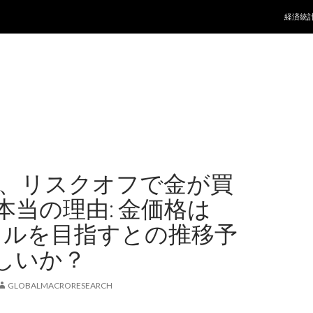
コンテ
経済統
6年、リスクオフで金が買
本当の理由: 金価格は
00ドルを目指すとの推移予
しいか？
GLOBALMACRORESEARCH