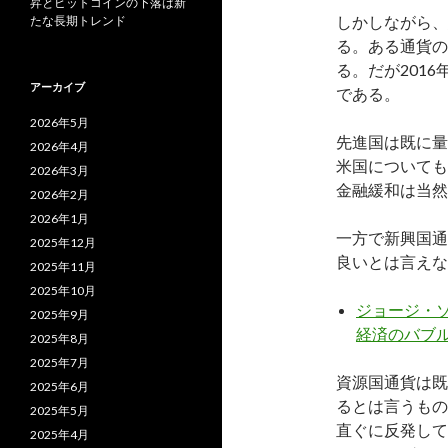
昇とビットコインの下落は新
しかしながら、
たな長期トレンド
る。ある通貨の
る。だが201
アーカイブ
である。
2026年5月
先進国は既に量
2026年4月
米国についても
2026年3月
金融緩和は当然
2026年2月
2026年1月
一方で新興国通
2025年12月
良いとは言えな
2025年11月
2025年10月
ジョージ・ソ
2025年9月
経済のバブ
2025年8月
2025年7月
資源国通貨は既
2025年6月
るとは言うもの
2025年5月
直ぐに反発して
2025年4月