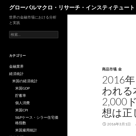
検
グローバルマクロ・リサーチ・インスティテュート
索
世界の金融市場における分析
と実践
検
索:
カテゴリー
金融業界
商品市場
,
金
経済統計
201
米国の経済統計
われる
米国GDP
貯蓄率
2,0
個人消費
想は正
米国CPI
S&Pケース・シラー住宅価
格指数
2016年3月1日
米国雇用統計