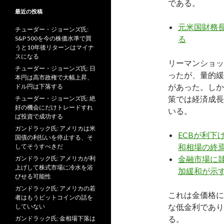
である。
最近の投稿
元米国財務
チューダー・ジョーンズ氏:
る
S&P 500を今の株価水準で買
うと10年後リターンはマイナ
スになる
リーマンショッ
チューダー・ジョーンズ氏: 日
ったが、量的緩
本円は高市政権で大幅上昇、
があった。しか
ドル円は下落する
策では経済成長
チューダー・ジョーンズ氏: 絶
好の機会にだけトレードすれ
いる。
ば投資で成功する
ガンドラック氏: アメリカは米
ECBが利
国債の利払いを停止する、そ
和相場の終
してそうすべきだ
金融市場に隷
ガンドラック氏: アメリカが利
上げして株式市場に冷水を浴
加緩和が示
びせる可能性
ガンドラック氏: アメリカの若
これは金価格に
者はもうビットコインの話を
な低金利であり
していない
る。
ガンドラック氏: 金相場下落は