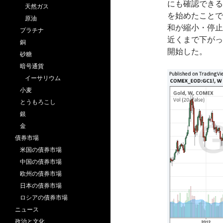
にも確認できる
天然ガス
を始めたことで
原油
和が縮小・停止
プラチナ
近くまで下がっ
銅
開始した。
砂糖
暗号通貨
イーサリウム
小麦
とうもろこし
銀
金
債券市場
米国の債券市場
中国の債券市場
欧州の債券市場
日本の債券市場
ロシアの債券市場
ニュース
政治と文化