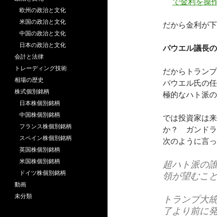
で金利を操
欧州の政治と文化
米国の政治と文化
だから金利が下
中国の政治と文化
日本の政治と文化
パウエル議長の
会計と法律
トレーディング技術
だからトランプ
相場の歴史
パウエル氏の任
株式個別銘柄
極的なハト派の
日本株個別銘柄
中国株個別銘柄
では投資家は来
フランス株個別銘柄
か？ ガンドラ
スペイン株個別銘柄
次のように言っ
英国株個別銘柄
米国株個別銘柄
超ハト派の
ドイツ株個別銘柄
領が望むこ
動画
未分類
トランプ大
了より前に