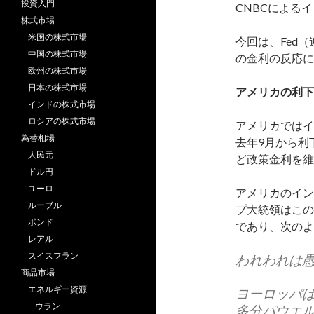
投資入門
CNBCによる
株式市場
米国の株式市場
今回は、Fed
中国の株式市場
の金利の反応に
欧州の株式市場
日本の株式市場
アメリカの利下
インドの株式市場
ロシアの株式市場
アメリカではイ
為替相場
去年9月から利
人民元
ど政策金利を維
ドル円
ユーロ
アメリカのインフ
ルーブル
プ大統領はこの
ポンド
であり、次のよ
レアル
スイスフラン
われわれは
商品市場
エネルギー資源
ヨーロッパは
ウラン
多分パウエ