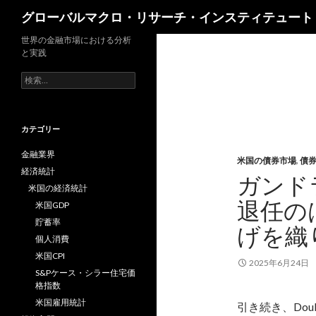
検
グローバルマクロ・リサーチ・インスティテュート
索
世界の金融市場における分析
と実践
検
索:
カテゴリー
金融業界
米国の債券市場
,
債
経済統計
ガンド
米国の経済統計
退任の
米国GDP
貯蓄率
げを織
個人消費
米国CPI
2025年6月24日
S&Pケース・シラー住宅価
格指数
米国雇用統計
引き続き、Doub