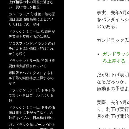
上げ相場の中の調整に過ぎな
い、買い増しを推奨
事実、去年9月
ガンドラック氏: 株価下落の原
をパラダイムシ
因は原油価格高騰によるアメ
リカ利上げの可能性
のである。
ドラッケンミラー氏: 投資家が
失業率を監視するのは無駄
ガンドラック氏
ソロスファンド: イランとの戦
争による原油価格上昇はこれ
ガンドラック
からも続く
ろ上昇する
ドラッケンミラー氏: 逆張り投
資は過大評価されている
米国版アベノミクスによるド
だが利下げ表明
ル下落で銅価格は上昇するの
なるだろうか。
か？
値動きの予想よ
ドラッケンミラー氏: ドル下落
で買うべきはゴールドよりも
銅
実際、去年9月
ドラッケンミラー氏: ドルの価
り、利下げ実行
値は勝手に下がってゆく、AI
月の利下げ開始
銘柄はバブル、日本株は買い
ガンドラック氏: ゴールドの上