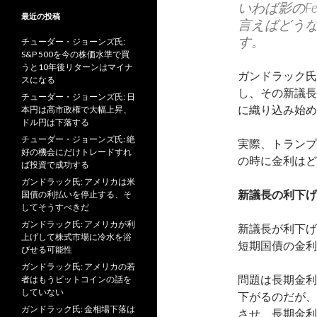
いわば影のF
最近の投稿
言えばどう
す。
チューダー・ジョーンズ氏:
S&P 500を今の株価水準で買
うと10年後リターンはマイナ
ガンドラック氏
スになる
し、その新議長
チューダー・ジョーンズ氏: 日
に織り込み始め
本円は高市政権で大幅上昇、
ドル円は下落する
チューダー・ジョーンズ氏: 絶
実際、トランプ
好の機会にだけトレードすれ
の時に金利はど
ば投資で成功する
ガンドラック氏: アメリカは米
新議長の利下げ
国債の利払いを停止する、そ
してそうすべきだ
ガンドラック氏: アメリカが利
新議長が利下げ
上げして株式市場に冷水を浴
短期国債の金利
びせる可能性
ガンドラック氏: アメリカの若
問題は長期金利
者はもうビットコインの話を
していない
下がるのだが、
ガンドラック氏: 金相場下落は
させ、長期金利