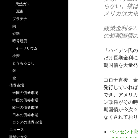
天然ガス
らない。彼
原油
メリカは大
プラチナ
銅
政策金利を2
砂糖
の短期国債
暗号通貨
イーサリウム
「バイデン氏の
小麦
だけ長期金利に
とうもろこし
期国債を大量発
銀
金
コロナ直後、金
債券市場
発行していれば
米国の債券市場
でき、アメリカ
中国の債券市場
ン政権がその時
欧州の債券市場
期国債が今次々
日本の債券市場
なくされており
ロシアの債券市場
ニュース
ベッセント財
政治と文化