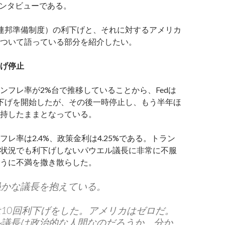
インタビューである。
（連邦準備制度）の利下げと、それに対するアメリカ
ついて語っている部分を紹介したい。
げ停止
ンフレ率が2%台で推移していることから、Fedは
下げを開始したが、その後一時停止し、もう半年ほ
持したままとなっている。
レ率は2.4%、政策金利は4.25%である。トラン
状況でも利下げしないパウエル議長に非常に不服
うに不満を撒き散らした。
愚かな議長を抱えている。
10回利下げをした。アメリカはゼロだ。
ル議長は政治的な人間なのだろうか。分か