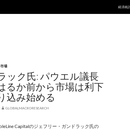
コンテ
経済統
券市場
ラック氏: パウエル議長
はるか前から市場は利下
り込み始める
GLOBALMACRORESEARCH
leLine Capitalのジェフリー・ガンドラック氏の