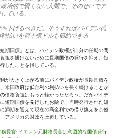
は政治的で賢くない人間で、そのせいでア
損している。
.5%下げるべきだ。そうすればバイデン氏
の利払いを何十億ドルも節約できる。
短期国債」とは、バイデン政権が自分の任期の間
負担を掛けないために長期国債の発行を抑え、短
行したことを指している。
利が大きく上がる前にバイデン政権が長期国債を
、米国政府は低金利の利払いを長く続けることが
の債務負担はもっと軽かっただろう。だがバイデ
に短期国債を発行したお陰で、当時発行された短
に満期を迎えて現在の高金利での借り換えを余儀
、アメリカの財政を圧迫している。
務長官: イエレン元財務長官は意図的な国債発行