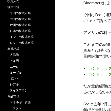
投資入門
Bloomber
株式市場
米国の株式市場
今回はFed（
中国の株式市場
について語って
欧州の株式市場
日本の株式市場
アメリカの利下
インドの株式市場
ロシアの株式市場
これまでの記事
為替相場
資産とは呼べな
人民元
量的緩和で買い
ドル円
ユーロ
ガンドラック
ルーブル
ガンドラック
ポンド
レアル
だが量的緩和は
スイスフラン
るのかしないの
商品市場
エネルギー資源
Fedは去年9
ウラン
年ほど金利を横