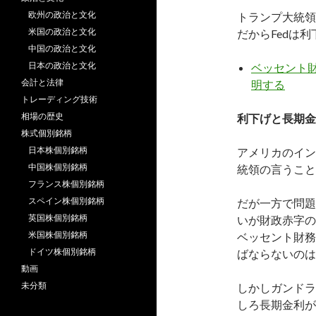
欧州の政治と文化
トランプ大統領
米国の政治と文化
だからFedは
中国の政治と文化
日本の政治と文化
ベッセント
会計と法律
明する
トレーディング技術
相場の歴史
利下げと長期金
株式個別銘柄
日本株個別銘柄
アメリカのイン
中国株個別銘柄
統領の言うこと
フランス株個別銘柄
スペイン株個別銘柄
だが一方で問題
英国株個別銘柄
いが財政赤字の
米国株個別銘柄
ベッセント財務
ドイツ株個別銘柄
ばならないのは
動画
未分類
しかしガンドラ
しろ長期金利が