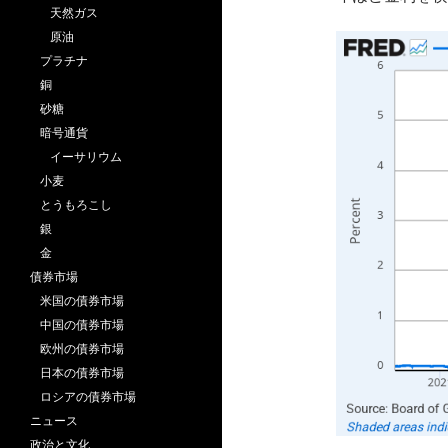
天然ガス
原油
プラチナ
銅
砂糖
暗号通貨
イーサリウム
小麦
とうもろこし
銀
金
債券市場
米国の債券市場
中国の債券市場
欧州の債券市場
日本の債券市場
ロシアの債券市場
ニュース
政治と文化