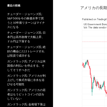
最近の投稿
アメリカの長期
チューダー・ジョーンズ氏:
S&P 500を今の株価水準で買
うと10年後リターンはマイナ
スになる
チューダー・ジョーンズ氏: 日
本円は高市政権で大幅上昇、
ドル円は下落する
チューダー・ジョーンズ氏: 絶
好の機会にだけトレードすれ
ば投資で成功する
ガンドラック氏: アメリカは米
国債の利払いを停止する、そ
してそうすべきだ
ガンドラック氏: アメリカが利
上げして株式市場に冷水を浴
びせる可能性
ガンドラック氏: アメリカの若
者はもうビットコインの話を
していない
ガンドラック氏: 金相場下落は