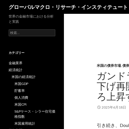
検
グローバルマクロ・リサーチ・インスティテュート
索
世界の金融市場における分析
と実践
検
索:
カテゴリー
金融業界
米国の債券市場
,
債
経済統計
ガンド
米国の経済統計
下げ再
米国GDP
貯蓄率
ろ上昇
個人消費
米国CPI
2025年6月18日
S&Pケース・シラー住宅価
格指数
米国雇用統計
引き続き、Doub