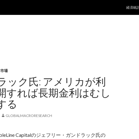
コンテ
経済統
券市場
ラック氏: アメリカが利
開すれば長期金利はむし
する
GLOBALMACRORESEARCH
leLine Capitalのジェフリー・ガンドラック氏の