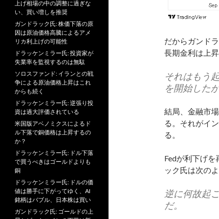
上げ相場の中の調整に過ぎな
い、買い増しを推奨
ガンドラック氏: 株価下落の原
因は原油価格高騰によるアメ
だからガンドラ
リカ利上げの可能性
長期金利は上昇
ドラッケンミラー氏: 投資家が
失業率を監視するのは無駄
ソロスファンド: イランとの戦
それはもう起
争による原油価格上昇はこれ
を開始したが
からも続く
ドラッケンミラー氏: 逆張り投
結局、金融市場
資は過大評価されている
る。それがイン
米国版アベノミクスによるド
ル下落で銅価格は上昇するの
る。
か？
ドラッケンミラー氏: ドル下落
Fedが利下げ
で買うべきはゴールドよりも
ック氏は次のよ
銅
ドラッケンミラー氏: ドルの価
値は勝手に下がってゆく、AI
逆に何故起
銘柄はバブル、日本株は買い
だ。
ガンドラック氏: ゴールドの上