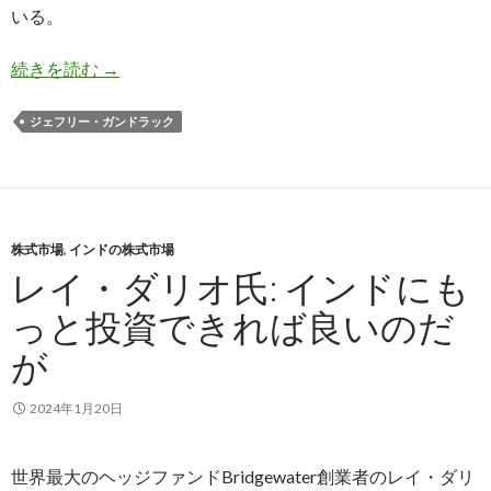
いる。
ガンドラック氏: インド株は30年前の中国株と
続きを読む
→
ジェフリー・ガンドラック
株式市場
,
インドの株式市場
レイ・ダリオ氏: インドにも
っと投資できれば良いのだ
が
2024年1月20日
世界最大のヘッジファンドBridgewater創業者のレイ・ダリ