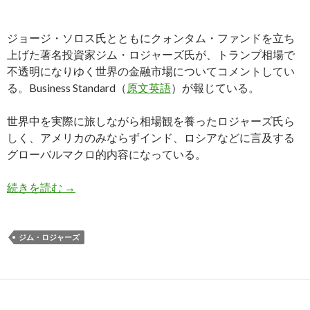
ジョージ・ソロス氏とともにクォンタム・ファンドを立ち
上げた著名投資家ジム・ロジャーズ氏が、トランプ相場で
不透明になりゆく世界の金融市場についてコメントしてい
る。Business Standard（
原文英語
）が報じている。
世界中を実際に旅しながら相場観を養ったロジャーズ氏ら
しく、アメリカのみならずインド、ロシアなどに言及する
グローバルマクロ的内容になっている。
ジム・ロジャーズ氏: ロシア市場くらいしか買え
続きを読む
→
ジム・ロジャーズ