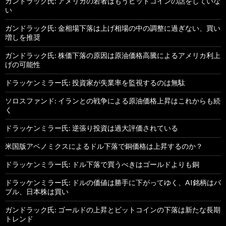
ガンドラック氏: アメリカの若者はもうビットコインの話をしていな
い
ガンドラック氏: 金相場下落は上げ相場の中の調整に過ぎない、買い
増しを推奨
ガンドラック氏: 株価下落の原因は原油価格高騰によるアメリカ利上
げの可能性
ドラッケンミラー氏: 投資家が失業率を監視するのは無駄
ソロスファンド: イランとの戦争による原油価格上昇はこれからも続
く
ドラッケンミラー氏: 逆張り投資は過大評価されている
米国版アベノミクスによるドル下落で銅価格は上昇するのか？
ドラッケンミラー氏: ドル下落で買うべきはゴールドよりも銅
ドラッケンミラー氏: ドルの価値は勝手に下がってゆく、AI銘柄はバ
ブル、日本株は買い
ガンドラック氏: ゴールドの上昇とビットコインの下落は新たな長期
トレンド