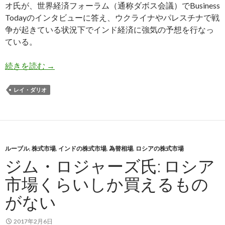
オ氏が、世界経済フォーラム（通称ダボス会議）でBusiness
Todayのインタビューに答え、ウクライナやパレスチナで戦
争が起きている状況下でインド経済に強気の予想を行なっ
ている。
レイ・ダリオ氏: インドにもっと投資できれば良
続きを読む
→
レイ・ダリオ
ルーブル
,
株式市場
,
インドの株式市場
,
為替相場
,
ロシアの株式市場
ジム・ロジャーズ氏: ロシア
市場くらいしか買えるもの
がない
2017年2月6日