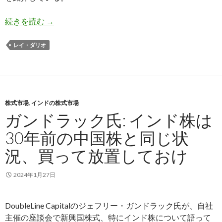
世界最大のヘッジファンドが紹介する今後10年
続きを読む
→
レイ・ダリオ
株式市場
,
インドの株式市場
ガンドラック氏: インド株は
30年前の中国株と同じ状
況、買って放置しておけ
2024年1月27日
DoubleLine Capitalのジェフリー・ガンドラック氏が、自社
主催の座談会で新興国株式、特にインド株について語って