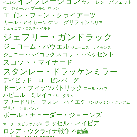
インフレーション
ウォーレン・バフェット
イエレン
ウラジミール・プーチン
ウラン
エゴン・フォン・グライアーツ
ケン・グリフィン
カール・アイカーン
シリア
ジェイコブ・ロスチャイルド
ジェフリー・ガンドラック
ジェローム・パウエル
ジェームズ・サイモンズ
スコット・ベッセント
ジョニー・ヘイコック
スコット・マイナード
スタンレー・ドラッケンミラー
デイビッド・ローゼンバーグ
ドーン・フィッツパトリック
ニール・ハウ
ハビエル・ミレイ
フィル・グラム
フリードリヒ・フォン・ハイエク
ベンジャミン・グレアム
ボリス・ジョンソン
ポール・チューダー・ジョーンズ
ラッセル・ネイピア
マーク・スピッツナゲル
ロシア・ウクライナ戦争
不動産