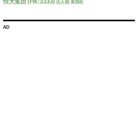
恒大集団 (HK:3333)
法人税
黄国松
AD