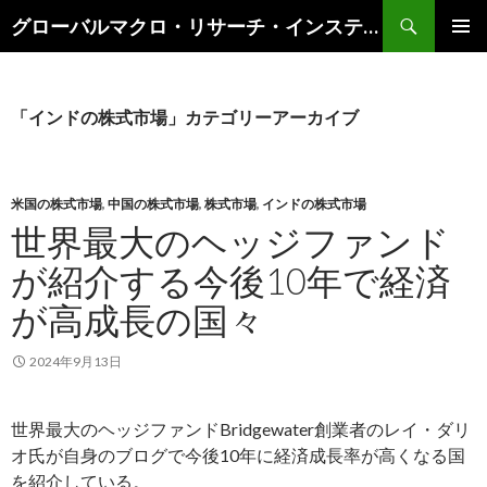
検
グローバルマクロ・リサーチ・インスティテュート
索
コ
メインメ
ン
ニュー
テ
ン
「インドの株式市場」カテゴリーアーカイブ
ツ
へ
ス
キ
米国の株式市場
,
中国の株式市場
,
株式市場
,
インドの株式市場
ッ
世界最大のヘッジファンド
プ
が紹介する今後10年で経済
が高成長の国々
2024年9月13日
世界最大のヘッジファンドBridgewater創業者のレイ・ダリ
オ氏が自身のブログで今後10年に経済成長率が高くなる国
を紹介している。