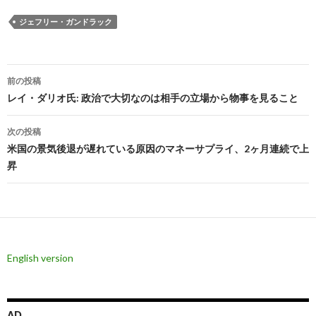
ジェフリー・ガンドラック
投
前の投稿
稿
レイ・ダリオ氏: 政治で大切なのは相手の立場から物事を見ること
ナ
次の投稿
ビ
米国の景気後退が遅れている原因のマネーサプライ、2ヶ月連続で上
昇
ゲ
ー
シ
ョ
English version
ン
AD