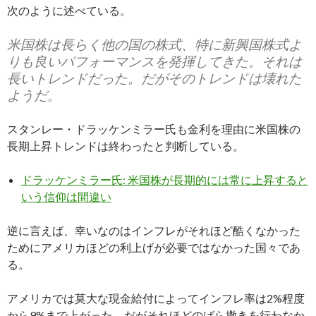
次のように述べている。
米国株は長らく他の国の株式、特に新興国株式よ
りも良いパフォーマンスを発揮してきた。それは
長いトレンドだった。だがそのトレンドは壊れた
ようだ。
スタンレー・ドラッケンミラー氏も金利を理由に米国株の
長期上昇トレンドは終わったと判断している。
ドラッケンミラー氏: 米国株が長期的には常に上昇すると
いう信仰は間違い
逆に言えば、幸いなのはインフレがそれほど酷くなかった
ためにアメリカほどの利上げが必要ではなかった国々であ
る。
アメリカでは莫大な現金給付によってインフレ率は2%程度
から9%まで上がった。だがそれほどのばら撒きを行わなか