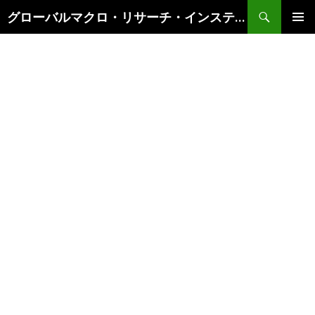
検
グローバルマクロ・リサーチ・インスティテュート
索
コ
メインメ
ン
ニュー
テ
ン
ツ
へ
ス
キ
ッ
プ