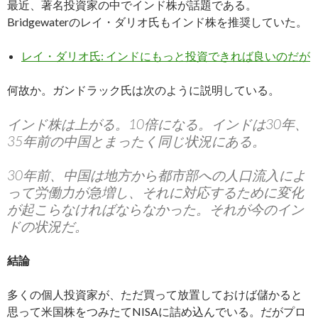
最近、著名投資家の中でインド株が話題である。
Bridgewaterのレイ・ダリオ氏もインド株を推奨していた。
レイ・ダリオ氏: インドにもっと投資できれば良いのだが
何故か。ガンドラック氏は次のように説明している。
インド株は上がる。10倍になる。インドは30年、
35年前の中国とまったく同じ状況にある。
30年前、中国は地方から都市部への人口流入によ
って労働力が急増し、それに対応するために変化
が起こらなければならなかった。それが今のイン
ドの状況だ。
結論
多くの個人投資家が、ただ買って放置しておけば儲かると
思って米国株をつみたてNISAに詰め込んでいる。だがプロ