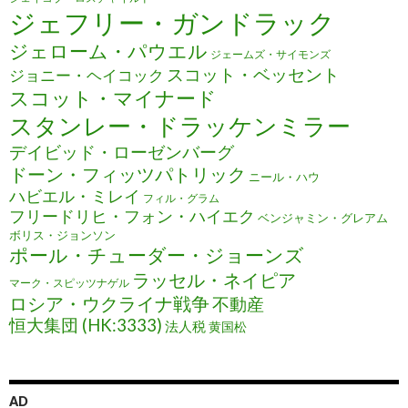
ジェフリー・ガンドラック
ジェローム・パウエル
ジェームズ・サイモンズ
スコット・ベッセント
ジョニー・ヘイコック
スコット・マイナード
スタンレー・ドラッケンミラー
デイビッド・ローゼンバーグ
ドーン・フィッツパトリック
ニール・ハウ
ハビエル・ミレイ
フィル・グラム
フリードリヒ・フォン・ハイエク
ベンジャミン・グレアム
ボリス・ジョンソン
ポール・チューダー・ジョーンズ
ラッセル・ネイピア
マーク・スピッツナゲル
ロシア・ウクライナ戦争
不動産
恒大集団 (HK:3333)
法人税
黄国松
AD