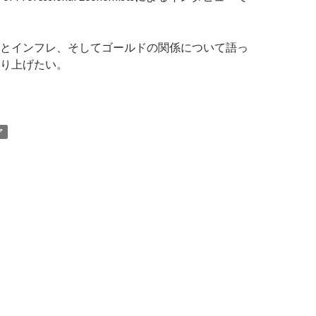
とインフレ、そしてゴールドの関係について語っ
り上げたい。
イピア氏: 政府はインフレで借金を帳消しにするためにインフレ
ア