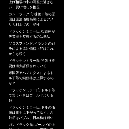
上げ相場の中の調整に過ぎな
い、買い増しを推奨
ガンドラック氏: 株価下落の原
因は原油価格高騰によるアメ
リカ利上げの可能性
ドラッケンミラー氏: 投資家が
失業率を監視するのは無駄
ソロスファンド: イランとの戦
争による原油価格上昇はこれ
からも続く
ドラッケンミラー氏: 逆張り投
資は過大評価されている
米国版アベノミクスによるド
ル下落で銅価格は上昇するの
か？
ドラッケンミラー氏: ドル下落
で買うべきはゴールドよりも
銅
ドラッケンミラー氏: ドルの価
値は勝手に下がってゆく、AI
銘柄はバブル、日本株は買い
ガンドラック氏: ゴールドの上