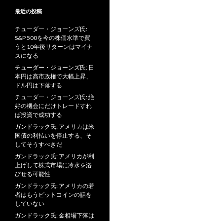
最近の投稿
チューダー・ジョーンズ氏:
S&P 500を今の株価水準で買
うと10年後リターンはマイナ
スになる
チューダー・ジョーンズ氏: 日
本円は高市政権で大幅上昇、
ドル円は下落する
チューダー・ジョーンズ氏: 絶
好の機会にだけトレードすれ
ば投資で成功する
ガンドラック氏: アメリカは米
国債の利払いを停止する、そ
してそうすべきだ
ガンドラック氏: アメリカが利
上げして株式市場に冷水を浴
びせる可能性
ガンドラック氏: アメリカの若
者はもうビットコインの話を
していない
ガンドラック氏: 金相場下落は