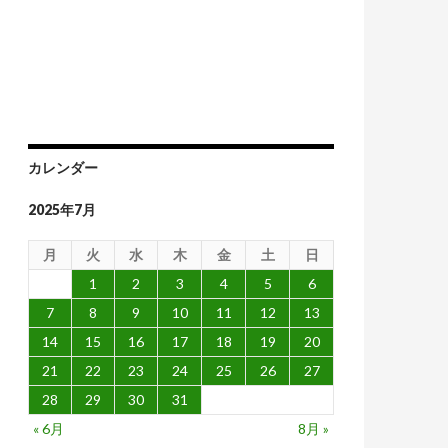
政策を続ける
カレンダー
2025年7月
月
火
水
木
金
土
日
1
2
3
4
5
6
7
8
9
10
11
12
13
14
15
16
17
18
19
20
21
22
23
24
25
26
27
28
29
30
31
« 6月
8月 »