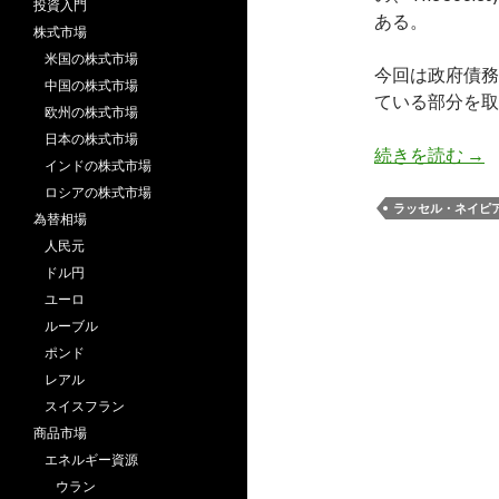
投資入門
ある。
株式市場
米国の株式市場
今回は政府債務
中国の株式市場
ている部分を取
欧州の株式市場
日本の株式市場
ネ
続きを読む
→
インドの株式市場
ロシアの株式市場
ラッセル・ネイピ
為替相場
人民元
ドル円
ユーロ
ルーブル
ポンド
レアル
スイスフラン
商品市場
エネルギー資源
ウラン