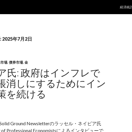
コンテ
経済統
2025年7月2日
品市場
,
債券市場
,
金
ア氏: 政府はインフレで
帳消しにするためにイン
策を続ける
olid Ground Newsletterのラッセル・ネイピア氏
y of Professional Economistsによるインタビューで