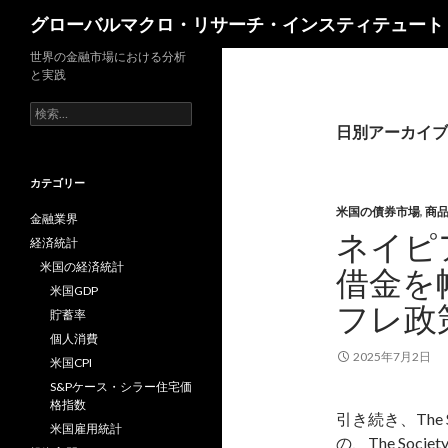
検
グローバルマクロ・リサーチ・インスティテュート
索
世界の金融市場における分析
と実践
検
索:
日別アーカイブ: 
カテゴリー
米国の債券市場
,
商
金融業界
ネイピ
経済統計
米国の経済統計
借金を
米国GDP
フレ政
貯蓄率
個人消費
2025年7月2日
米国CPI
S&Pケース・シラー住宅価
格指数
引き続き、The S
米国雇用統計
の、The Societ