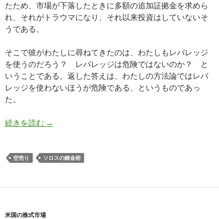
たため、市場が下落したときに多額の追加証拠金を求めら
れ、それがトラウマになり、それ以来投資はしていないそ
うである。
そこで彼がわたしに尋ねてきたのは、わたしもレバレッジ
を使うのだろう？ レバレッジは危険ではないのか？ と
いうことである。返した答えは、わたしの方法論ではレバ
レッジを使わないほうが危険である、というものであっ
た。
信用取引（レバレッジ）は危険なのか？
続きを読む
→
空売り
ソロスの錬金術
米国の株式市場