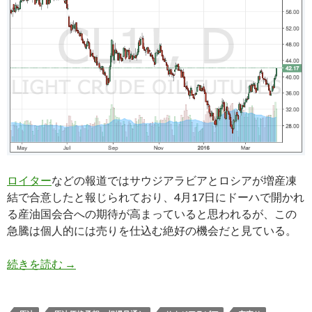
ロイター
などの報道ではサウジアラビアとロシアが増産凍
結で合意したと報じられており、4月17日にドーハで開かれ
る産油国会合への期待が高まっていると思われるが、この
急騰は個人的には売りを仕込む絶好の機会だと見ている。
原油価格上昇で空売りの好機か: ドーハ産油国会
続きを読む
→