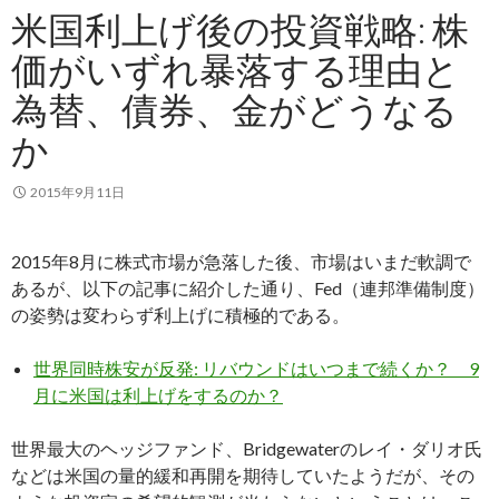
米国利上げ後の投資戦略: 株
価がいずれ暴落する理由と
為替、債券、金がどうなる
か
2015年9月11日
2015年8月に株式市場が急落した後、市場はいまだ軟調で
あるが、以下の記事に紹介した通り、Fed（連邦準備制度）
の姿勢は変わらず利上げに積極的である。
世界同時株安が反発: リバウンドはいつまで続くか？ 9
月に米国は利上げをするのか？
世界最大のヘッジファンド、Bridgewaterのレイ・ダリオ氏
などは米国の量的緩和再開を期待していたようだが、その