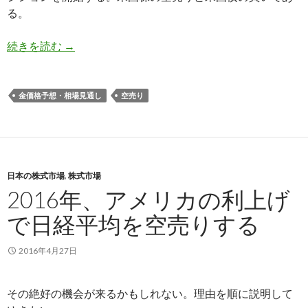
る。
米国利上げグローバルマクロ投資戦略: 米国株空
続きを読む
→
金価格予想・相場見通し
空売り
日本の株式市場
,
株式市場
2016年、アメリカの利上げ
で日経平均を空売りする
2016年4月27日
その絶好の機会が来るかもしれない。理由を順に説明して