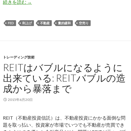
世界同時株安は暴落ではなく急落: 株安はいつま
続きを読む
→
FED
利上げ
不動産
量的緩和
空売り
トレーディング技術
REITはバブルになるように
出来ている: REITバブルの造
成から暴落まで
2015年6月20日
REIT（不動産投資信託）は、不動産投資にかかる面倒な問
題を取っ払い、投資家が市場でいつでも不動産が売買でき