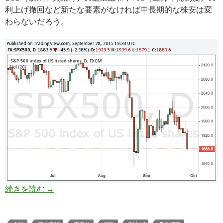
利上げ撤回など新たな要素がなければ中長期的な株安は変
わらないだろう。
世界同時株安はいつまで続くのか？ 追加緩和を
続きを読む
→