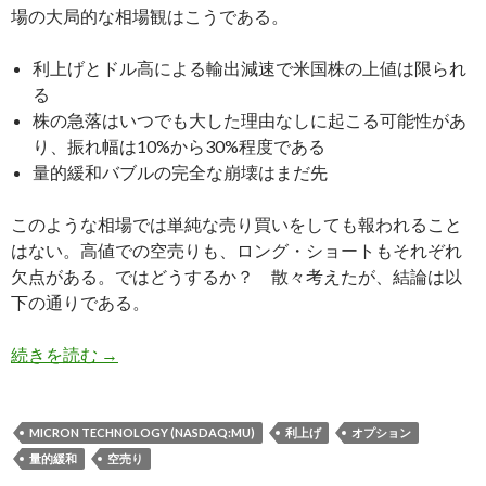
場の大局的な相場観はこうである。
利上げとドル高による輸出減速で米国株の上値は限られ
る
株の急落はいつでも大した理由なしに起こる可能性があ
り、振れ幅は10%から30%程度である
量的緩和バブルの完全な崩壊はまだ先
このような相場では単純な売り買いをしても報われること
はない。高値での空売りも、ロング・ショートもそれぞれ
欠点がある。ではどうするか？ 散々考えたが、結論は以
下の通りである。
米国利上げ後の株式投資戦略: 上がらないが急
続きを読む
→
MICRON TECHNOLOGY (NASDAQ:MU)
利上げ
オプション
量的緩和
空売り