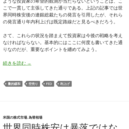
ような投資家の希望的観測が当たらないということは、こ
こで一貫して主張してきた通りである。上記の記事では世
界同時株安後の連銀総裁たちの発言を引用したが、それら
の発言通り年内利上げは既定路線だと見るべきだろう。
さて、これらの状況を踏まえて投資家は今後の戦略を考え
なければならない。基本的にはここに何度も書いてきた通
りなのだが、重要なポイントを纏めてみよう。
米国利上げ後の投資戦略: 株価がいずれ暴落する
続きを読む
→
量的緩和
空売り
FED
利上げ
米国の株式市場
,
為替相場
世界同時株安は暴落ではな