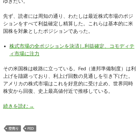
ゆきたい。
先ず、読者には周知の通り、わたしは最近株式市場のポジ
ションをすべて利益確定し精算した。これらは基本的に米
国株を対象としたポジションであった。
株式市場の全ポジションを決済し利益確定、コモディテ
ィ市場に注力
その米国株は岐路に立っている。Fed（連邦準備制度）は利
上げを躊躇っており、利上げ回数の見通しを引き下げた。
アメリカの株式市場はこれを好意的に受け止め、世界同時
株安から回復、史上最高値付近で推移している。
2016年、アメリカの利上げで日経平均を空売り
続きを読む
→
空売り
FED