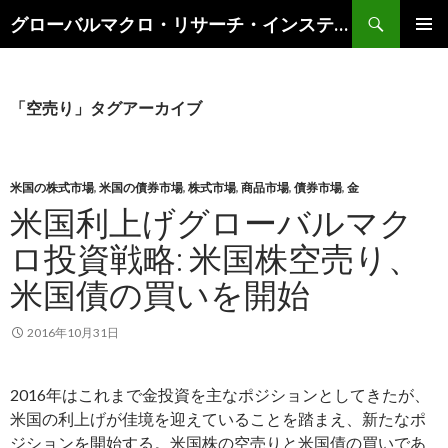
検
グローバルマクロ・リサーチ・インスティテュート
索
コ
メインメ
ン
ニュー
テ
ン
「空売り」タグアーカイブ
ツ
へ
ス
キ
米国の株式市場
,
米国の債券市場
,
株式市場
,
商品市場
,
債券市場
,
金
ッ
米国利上げグローバルマク
プ
ロ投資戦略: 米国株空売り、
米国債の買いを開始
2016年10月31日
2016年はこれまで金投資を主なポジションとしてきたが、
米国の利上げが佳境を迎えていることを踏まえ、新たなポ
ジションを開始する。米国株の空売りと米国債の買いであ