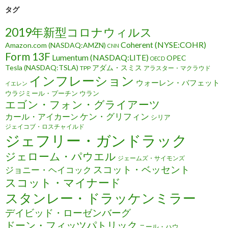
タグ
2019年新型コロナウィルス
Coherent (NYSE:COHR)
Amazon.com (NASDAQ:AMZN)
CNN
Form 13F
Lumentum (NASDAQ:LITE)
OPEC
OECD
Tesla (NASDAQ:TSLA)
アダム・スミス
TPP
アラスター・マクラウド
インフレーション
ウォーレン・バフェット
イエレン
ウラジミール・プーチン
ウラン
エゴン・フォン・グライアーツ
ケン・グリフィン
カール・アイカーン
シリア
ジェイコブ・ロスチャイルド
ジェフリー・ガンドラック
ジェローム・パウエル
ジェームズ・サイモンズ
スコット・ベッセント
ジョニー・ヘイコック
スコット・マイナード
スタンレー・ドラッケンミラー
デイビッド・ローゼンバーグ
ドーン・フィッツパトリック
ニール・ハウ