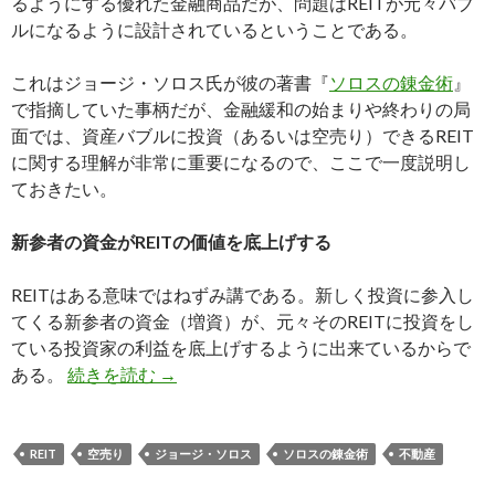
るようにする優れた金融商品だが、問題はREITが元々バブ
ルになるように設計されているということである。
これはジョージ・ソロス氏が彼の著書『
ソロスの錬金術
』
で指摘していた事柄だが、金融緩和の始まりや終わりの局
面では、資産バブルに投資（あるいは空売り）できるREIT
に関する理解が非常に重要になるので、ここで一度説明し
ておきたい。
新参者の資金がREITの価値を底上げする
REITはある意味ではねずみ講である。新しく投資に参入し
てくる新参者の資金（増資）が、元々そのREITに投資をし
ている投資家の利益を底上げするように出来ているからで
REITはバブルになるように出来ている: R
ある。
続きを読む
→
REIT
空売り
ジョージ・ソロス
ソロスの錬金術
不動産