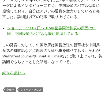
ーグによるインタビューに答え、中国経済のバブルは既に
崩壊しており、自分はアジアの通貨を空売りしていると発
言した。詳細は以下の記事で取り上げている。
ジョージ・ソロス氏: 2016年世界同時株安の原因は中
国、中国経済のバブルは既に崩壊している
この発言に対して、中国政府は国営放送の新華社や中国共
産党の機関紙などに怒涛の反論記事を載せており、それが
Wall Street JournalやFinantial Timesなどに取り上げられ、英
語圏でもちょっとした話題になっている。
ソロス氏発言への中国政府の馬鹿げた過剰反応に
続きを読む
→
空売り
ジョージ・ソロス