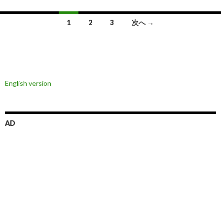
投
1
2
3
次へ →
稿
ナ
ビ
English version
ゲ
ー
シ
AD
ョ
ン