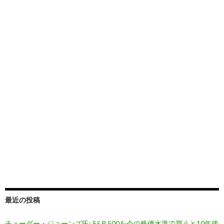
最近の投稿
チューダー・ジョーンズ氏: S&P 500を今の株価水準で買うと10年後