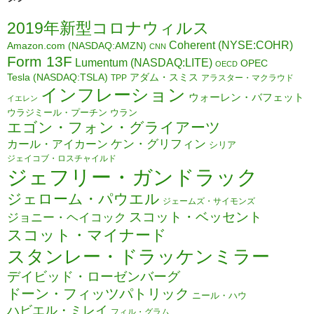
2019年新型コロナウィルス
Coherent (NYSE:COHR)
Amazon.com (NASDAQ:AMZN)
CNN
Form 13F
Lumentum (NASDAQ:LITE)
OPEC
OECD
Tesla (NASDAQ:TSLA)
アダム・スミス
TPP
アラスター・マクラウド
インフレーション
ウォーレン・バフェット
イエレン
ウラジミール・プーチン
ウラン
エゴン・フォン・グライアーツ
カール・アイカーン
ケン・グリフィン
シリア
ジェイコブ・ロスチャイルド
ジェフリー・ガンドラック
ジェローム・パウエル
ジェームズ・サイモンズ
スコット・ベッセント
ジョニー・ヘイコック
スコット・マイナード
スタンレー・ドラッケンミラー
デイビッド・ローゼンバーグ
ドーン・フィッツパトリック
ニール・ハウ
ハビエル・ミレイ
フィル・グラム