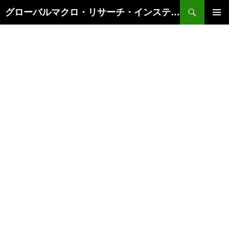
検
グローバルマクロ・リサーチ・インスティテュート
索
コ
メインメ
ン
ニュー
テ
ン
ツ
へ
ス
キ
ッ
プ