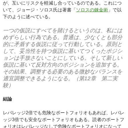
が、互いにリスクを軽減し合っているのである。これにつ
いて、ジョージ・ソロス氏は著書「
ソロスの錬金術
」で以
下のように述べている。
一つの仮説にすべてを賭けるというのは、私には
めずらしい行為である。普通は、少なくとも部分
的に矛盾する仮説に従って行動している。原則と
して、妥当性を持つ仮説に基いてつくったポジシ
ョンは手放さないことにしている。そして新しい
仮説に基いて反対方向のポジションを追加する。
その結果、調整する必要のある微妙なバランスを
適宜調整できるようになる。（第12章 第二実
験）
結論
レバレッジ2倍でも危険なポートフォリオもあれば、レバレ
ッジ3倍でも安全なポートフォリオもある。読者のポートフ
ォリオはレバレッジなしで危険なポートフォリオになって