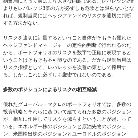
制当局にとって実はより大きな問題である。レバレッジ2倍
よりもレバレッジ3倍の方が必ずしも危険とは限らないとな
れば、規制当局にはヘッジファンドのリスクを適切に判断
する方法がない。
リスクを適切に計量するということ自体がそもそも優れた
ヘッジファンドマネージャーの定性的判断で行われるのだ
から、ポートフォリオのリスクを数字で正確に表現すると
いうことはそもそも不可能なのである。だから規制当局は
リスク指標として、レバレッジを次善の策として採用す
る。しかしこれは必ずしも厳密ではないのである。
多数のポジションによるリスクの相互軽減
優れたグローバル・マクロのポートフォリオでは、多数の
投資戦略とそれらに基づいて建てられた多数のポジション
が、相互に作用してリスクを減らすということが起こって
いる。エネルギー株のポジションと原油先物のポジショ
ン、米国輸出株のポジションとユーロドルのポジション