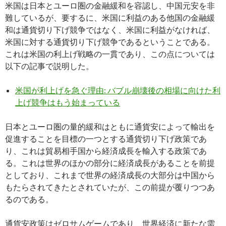
米国は日本とユーロ圏の金融緩和を容認し、中国元安を非
難しているが、要するに、米国に利益のある他国の金融緩
和は通貨切り下げ競争ではなく、米国に利益がなければ、
米国に対する通貨切り下げ競争であるということである。
これは米国の利上げ戦略の一貫であり、この点については
以下の記事で説明した。
米国が利上げを急ぐ理由: バブル崩壊後の相場に向けた利
上げ競争はもう始まっている
日本とユーロ圏の量的緩和はともに通貨安によって輸出を
促進することを目標の一つとする通貨切り下げ政策であ
り、これは貿易相手国から経済成長を輸入する政策であ
る。これは世界のほかの部分に経済成長があることを前提
としており、これまで世界の経済成長の大部分は中国から
もたらされてきたとされていたが、この前提が覆りつつあ
るのである。
通貨安政策はゼロサムゲームであり、世界経済に新たな需