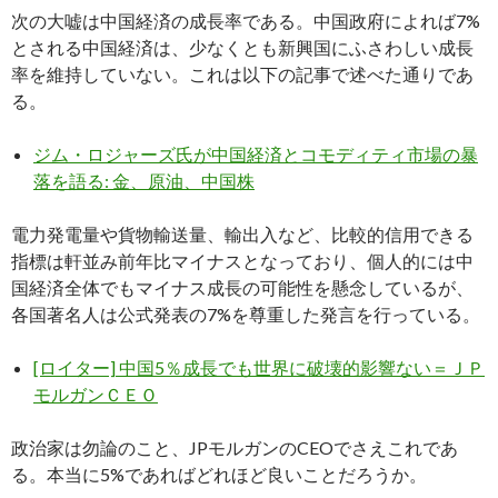
次の大嘘は中国経済の成長率である。中国政府によれば7%
とされる中国経済は、少なくとも新興国にふさわしい成長
率を維持していない。これは以下の記事で述べた通りであ
る。
ジム・ロジャーズ氏が中国経済とコモディティ市場の暴
落を語る: 金、原油、中国株
電力発電量や貨物輸送量、輸出入など、比較的信用できる
指標は軒並み前年比マイナスとなっており、個人的には中
国経済全体でもマイナス成長の可能性を懸念しているが、
各国著名人は公式発表の7%を尊重した発言を行っている。
[ロイター] 中国5％成長でも世界に破壊的影響ない＝ＪＰ
モルガンＣＥＯ
政治家は勿論のこと、JPモルガンのCEOでさえこれであ
る。本当に5%であればどれほど良いことだろうか。