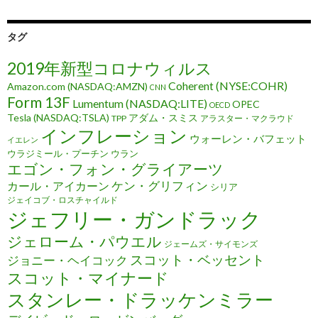
タグ
2019年新型コロナウィルス
Coherent (NYSE:COHR)
Amazon.com (NASDAQ:AMZN)
CNN
Form 13F
Lumentum (NASDAQ:LITE)
OPEC
OECD
Tesla (NASDAQ:TSLA)
アダム・スミス
TPP
アラスター・マクラウド
インフレーション
ウォーレン・バフェット
イエレン
ウラジミール・プーチン
ウラン
エゴン・フォン・グライアーツ
ケン・グリフィン
カール・アイカーン
シリア
ジェイコブ・ロスチャイルド
ジェフリー・ガンドラック
ジェローム・パウエル
ジェームズ・サイモンズ
スコット・ベッセント
ジョニー・ヘイコック
スコット・マイナード
スタンレー・ドラッケンミラー