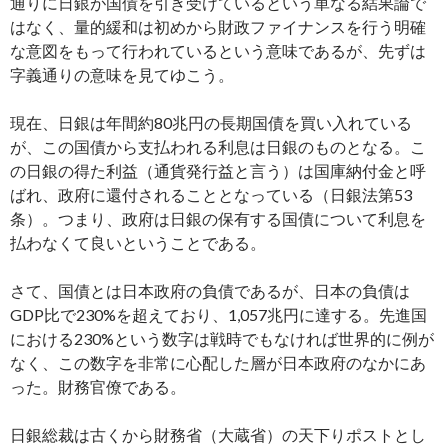
通りに日銀が国債を引き受けているという単なる結果論で
はなく、量的緩和は初めから財政ファイナンスを行う明確
な意図をもって行われているという意味であるが、先ずは
字義通りの意味を見てゆこう。
現在、日銀は年間約80兆円の長期国債を買い入れている
が、この国債から支払われる利息は日銀のものとなる。こ
の日銀の得た利益（通貨発行益と言う）は国庫納付金と呼
ばれ、政府に還付されることとなっている（日銀法第53
条）。つまり、政府は日銀の保有する国債について利息を
払わなくて良いということである。
さて、国債とは日本政府の負債であるが、日本の負債は
GDP比で230%を超えており、1,057兆円に達する。先進国
における230%という数字は戦時でもなければ世界的に例が
なく、この数字を非常に心配した層が日本政府のなかにあ
った。財務官僚である。
日銀総裁は古くから財務省（大蔵省）の天下りポストとし