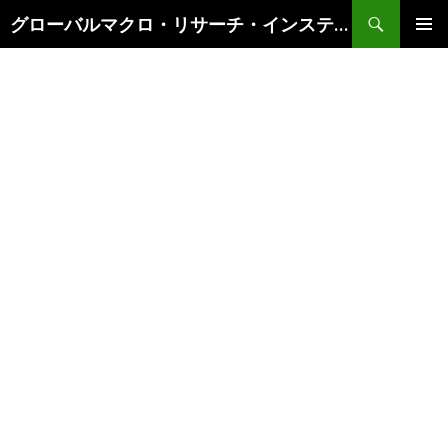
検
グローバルマクロ・リサーチ・インスティテュート
索
コ
メインメ
ン
ニュー
テ
ン
ツ
へ
ス
キ
ッ
プ