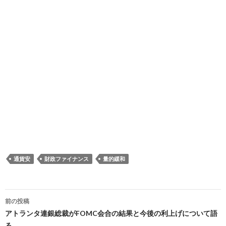
通貨安
財政ファイナンス
量的緩和
投
前の投稿
稿
アトランタ連銀総裁がFOMC会合の結果と今後の利上げについて語
る