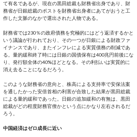
て有名であるが、現在の黒田総裁も財務省出身であり、財
務省が日銀総裁のポストを財務省出身者にあてがおうと工
作した文脈のなかで選出された人物である。
財務省では230％の政府債務を究極的にはどう返済するかと
いう議論が行われており、その一つが日銀による財政ファ
イナンスであり、またインフレによる実質債務の削減であ
る。量的緩和終了時には日銀の国債保有は400兆円前後にな
り、発行額全体の40%ほどとなる。その利払いは実質的に
消え去ることになるだろう。
このような財務省の意向と、株高による支持率で安保法案
を通したかった安倍首相の利害が合致した結果が黒田総裁
による量的緩和であった。日銀の追加緩和の有無は、黒田
総裁がどの程度財務官僚かという点にかなり左右されるだ
ろう。
中国経済はゼロ成長に近い