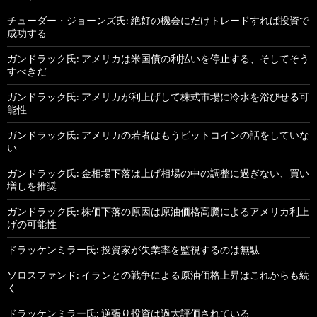
チューダー・ジョーンズ氏: 絶好の機会にだけトレードすれば投資で
成功する
ガンドラック氏: アメリカは米国債の利払いを停止する、そしてそう
すべきだ
ガンドラック氏: アメリカが利上げして株式市場に冷水を浴びせる可
能性
ガンドラック氏: アメリカの若者はもうビットコインの話をしていな
い
ガンドラック氏: 金相場下落は上げ相場の中の調整に過ぎない、買い
増しを推奨
ガンドラック氏: 株価下落の原因は原油価格高騰によるアメリカ利上
げの可能性
ドラッケンミラー氏: 投資家が失業率を監視するのは無駄
ソロスファンド: イランとの戦争による原油価格上昇はこれからも続
く
ドラッケンミラー氏: 逆張り投資は過大評価されている