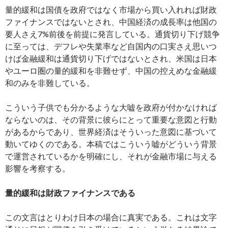
量的緩和は国債を政府ではなく市場から買い入れれば財政
ファイナンスではないとされ、中国経済の成長率は他国の
要人さえ7%前後を前提に発言している。通貨切り下げ競争
に至っては、デフレや失業率など自国内の口実さえ思いつ
けば金融緩和は通貨切り下げではないとされ、米国は日本
やユーロ圏の量的緩和を非難せず、中国の控えめな金融緩
和のみを非難している。
こういう子供でも分かるような大嘘を政府が付かなければ
ならないのは、その背景に彼らにとって重要な意図と行動
があるからであり、世界経済はそういった意図に基づいて
動いてゆくのである。本稿ではこういう嘘がどういう背景
で運営されているかを明確にし、それが金融市場に与える
影響を考察する。
量的緩和は財政ファイナンスである
この文言はとりわけ日本の場合に真実である。これは文字